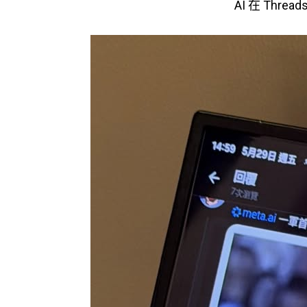
AI 在 Thre