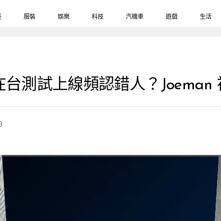
鞋
服裝
娛樂
科技
汽機車
遊戲
生活
AI 功能在台測試上線頻認錯人？Joe
9