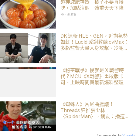
超神減肥神器！橘子不要直接
吃，加點這個！體重天天下降
PR・新素簡
DK 連斬 HLE、GEN，近期氣勢
如虹！Lucid 感謝教練 cvMax：
多虧監督大量人身攻擊、冷嘲熱
諷
《秘密戰爭》後就是 X 戰警時
代？MCU《X戰警》重啟版卡
司、上映時間與最新爆料整理
《蜘蛛人》片尾曲掀議！
Threads 狂推張少林
〈SpiderMan〉，網友：播這個
直接神作預定
Recommended by