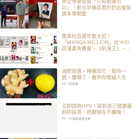
禁止停車卻寫「只有始源可
以」！新北早餐店真的釣出崔始
源本尊朝聖
集英社百週年放大招！
「MANGA MILLION」近 400
部漫畫免費看，《航海王》、
《火影忍者》支援逾百種語言
減肥首選，檸檬加它，堅持一
週，腰細了，瘦到你懷疑人生
PR・新素簡
立即諮詢HPV！是對自己健康最
好的投資，把握現在不嫌晚！
PR・台灣癌症基金會