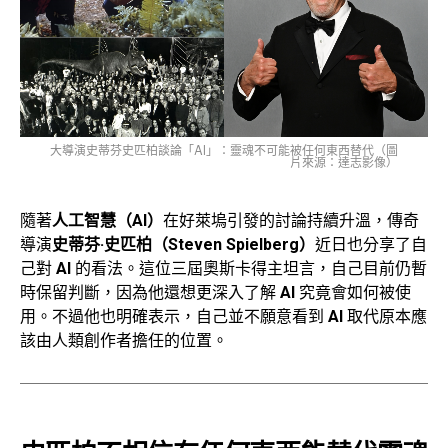
大導演史蒂芬史匹柏談論「AI」：靈魂不可能被任何東西替代（圖
片來源：達志影像）
隨著
人工智慧（AI）
在好萊塢引發的討論持續升溫，傳奇
導演
史蒂芬·史匹柏（Steven Spielberg）
近日也分享了自
己對
AI
的看法。這位三屆奧斯卡得主坦言，自己目前仍暫
時保留判斷，因為他還想更深入了解
AI
究竟會如何被使
用。不過他也明確表示，自己並不願意看到
AI
取代原本應
該由人類創作者擔任的位置。