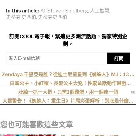
In this article:
AI
,
Steven Spielberg
,
人工智慧
,
史蒂芬·史匹柏
,
史蒂芬史匹柏
訂閱COOL電子報，緊追更多潮流話題，獨家特別企
劃。
訂閱
Zendaya 千黛亞是誰？從迪士尼童星到《蜘蛛人》MJ：13 歲
出道後幾乎沒有完整休假
白雪公主、小紅帽、長髮公主太兇！性感童話動作遊戲
《Swords & Slippers》Steam 頁面公開
肚腩一抓一大把，只需1個雞蛋，用一個瘦一個
大雷警告！《蜘蛛人：重生日》片尾彩蛋解析！到底是什麼意
思？推測這個可能性最高
您也可能喜歡這些文章