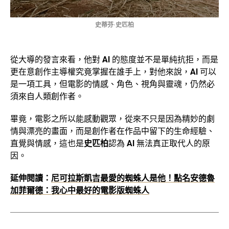
史蒂芬·史匹柏
從大導的發言來看，他對
AI
的態度並不是單純抗拒，而是
更在意創作主導權究竟掌握在誰手上，對他來說，
AI
可以
是一項工具，但電影的情感、角色、視角與靈魂，仍然必
須來自人類創作者。
畢竟，電影之所以能感動觀眾，從來不只是因為精妙的劇
情與漂亮的畫面，而是創作者在作品中留下的生命經驗、
直覺與情感，這也是
史匹柏
認為
AI
無法真正取代人的原
因。
延伸閱讀：
尼可拉斯凱吉最愛的蜘蛛人是他！點名安德魯
加菲爾德：我心中最好的電影版蜘蛛人