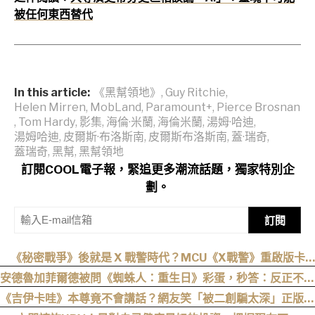
被任何東西替代
In this article:
《黑幫領地》
,
Guy Ritchie
,
Helen Mirren
,
MobLand
,
Paramount+
,
Pierce Brosnan
,
Tom Hardy
,
影集
,
海倫·米蘭
,
海倫米蘭
,
湯姆·哈迪
,
湯姆哈迪
,
皮爾斯·布洛斯南
,
皮爾斯布洛斯南
,
蓋·瑞奇
,
蓋瑞奇
,
黑幫
,
黑幫領地
訂閱COOL電子報，緊追更多潮流話題，獨家特別企
劃。
訂閱
《秘密戰爭》後就是 X 戰警時代？MCU《X戰警》重啟版卡
司、上映時間與最新爆料整理
安德魯加菲爾德被問《蜘蛛人：重生日》彩蛋，秒答：反正不是
我
《吉伊卡哇》本尊竟不會講話？網友笑「被二創騙太深」正版沒