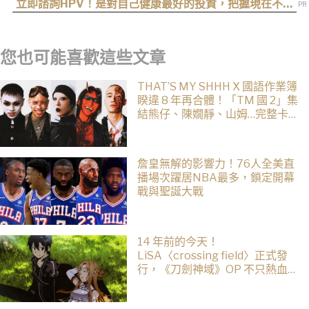
追完、迷因影片全看完
立即諮詢HPV！是對自己健康最好的投資，把握現在不嫌
晚！
您也可能喜歡這些文章
THAT’S MY SHHH X 國語作業簿
睽違 8 年再合體！「TM 國 2」集
結熊仔、陳嫺靜、山姆…完整卡
司、售票資訊一次看
詹皇無解的影響力！76人全美直
播場次躍居NBA最多，鎖定開幕
戰與聖誕大戰
14 年前的今天！
LiSA〈crossing field〉正式發
行，《刀劍神域》OP 不只熱血還
藏著桐人、亞絲娜最深的羈絆