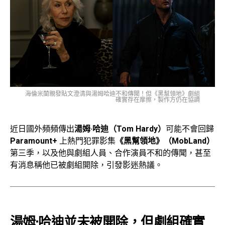
海倫米蘭親發貼文澄清與湯姆哈迪不和傳聞！但《黑幫領地》劇組
確實存在摩擦，製作方仍在協調
近日國外頻頻傳出
湯姆·哈迪（Tom Hardy）
可能不會回歸
Paramount+
上熱門犯罪影集
《黑幫領地》（MobLand）
第三季，以及他與劇組人員、合作演員不和的傳聞，甚至
有消息稱他已被劇組開除，引發影迷熱議。
湯姆·哈迪並未被開除，但劇組確實