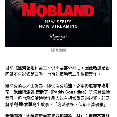
《黑幫領地》
目前
《黑幫領地》
第二季仍需要部分補拍，因此
哈迪
是否
回歸不只影響第三季，也可能牽動第二季後續製作。
雖然有消息人士認為，即使沒有
哈迪
，影集仍能靠
布洛斯
南
、
米蘭
與
派迪·康斯丁（Paddy Considine）
等演員繼續
發展，但也承認
哈迪
對作品人氣有相當重要的影響，若要
將
哈利·達·索薩
寫出故事，「方法很多，但都不算優雅」。
延伸閱讀：
大導演史蒂芬史匹柏談論「AI」：靈魂不可能