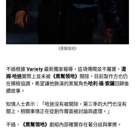
《黑幫領地》
不過根據
Variety
最新獨家報導，這項傳聞並不屬實，
湯
姆·哈迪
實際上並未被
《黑幫領地》
開除，目前製作方也仍
在積極協調，希望讓他飾演的黑幫角色
哈利·達·索薩
回歸後
續故事。
知情人士表示：「哈迪沒有被開除，第三季的大門也沒有
關上，相關事情正在從創作層面被討論與處理。」
不過，
《黑幫領地》
劇組內部確實存在著分歧與摩擦。