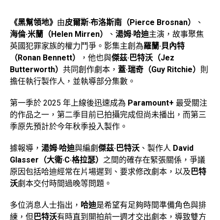
《黑幫領地》
由
皮爾斯·布洛斯南（Pierce Brosnan）
、
海倫·米蘭（Helen Mirren）
、
湯姆·哈迪
主演，故事聚焦
英國犯罪家族的權力鬥爭。影集主創為
羅蘭·貝內特
（Ronan Bennett）
，他也與
傑茲·巴特沃（Jez
Butterworth）
共同創作劇本，
蓋·瑞奇（Guy Ritchie）
則
擔任執行製作人，並執導部分集數。
第一季於 2025 年上線後迅速成為
Paramount+
最受關注
的作品之一，第二季目前已拍攝完成但尚未播出，而第三
季原先預計於今年秋季投入製作。
據報導，
湯姆·哈迪
與編劇
傑茲·巴特沃
、製作人
David
Glasser（大衛·C·格拉瑟）
之間的確存在緊張關係，爭議
原因包括哈迪經常在片場遲到、要求修改劇本，以及
巴特
沃
劇本交付時間過晚等問題。
多位消息人士指出，
哈迪
是希望有足夠時間準備角色與排
練，但
巴特沃
有時直到開拍前一週才交出劇本，導致雙方