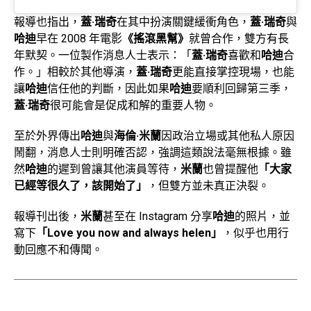
報導也指出，
蓋·瑞奇
在其中扮演關鍵緩衝角色，
蓋·瑞奇
與
哈迪
早在 2008 年電影
《搖滾黑幫》
就曾合作，雙方有長
年默契。一位製作消息人士表示：「
蓋·瑞奇
喜歡和
哈迪
合
作。」相較於其他導演，
蓋·瑞奇
更能直接掌控現場，也能
讓
哈迪
信任他的判斷，因此如果
哈迪
要順利回歸第三季，
蓋·瑞奇
很可能會是促成和解的重要人物。
至於外界傳出
哈迪
與
海倫·米蘭
因政治立場或其他私人原因
鬧翻，消息人士則明確否認，強調這類說法毫無根據。雖
然
哈迪
的遲到曾讓其他演員等待，
米蘭
也曾提醒他
「大家
已經等很久了，該開始了」
，但雙方並未真正決裂。
報導刊出後，
米蘭
甚至在 Instagram 分享
哈迪
的照片，並
寫下
「Love you now and always helen」
，似乎也用行
動回應不和傳聞。