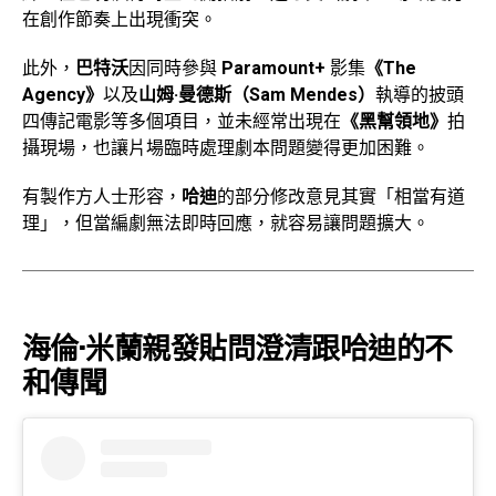
在創作節奏上出現衝突。
此外，
巴特沃
因同時參與
Paramount+
影集
《The
Agency》
以及
山姆·曼德斯（Sam Mendes）
執導的披頭
四傳記電影等多個項目，並未經常出現在
《黑幫領地》
拍
攝現場，也讓片場臨時處理劇本問題變得更加困難。
有製作方人士形容，
哈迪
的部分修改意見其實「相當有道
理」，但當編劇無法即時回應，就容易讓問題擴大。
海倫·米蘭親發貼問澄清跟哈迪的不
和傳聞