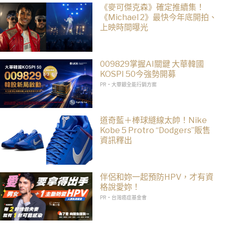
《麥可傑克森》確定推續集！
《Michael 2》最快今年底開拍、
上映時間曝光
009829掌握AI關鍵 大華韓國
KOSPI 50今強勢開募
PR・大華銀全能行銷方案
道奇藍＋棒球縫線太帥！Nike
Kobe 5 Protro “Dodgers”販售
資訊釋出
伴侶和妳一起預防HPV，才有資
格說愛妳！
PR・台灣癌症基金會