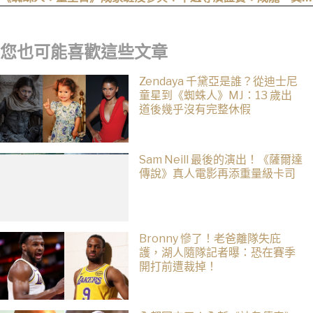
有來片場」
您也可能喜歡這些文章
Zendaya 千黛亞是誰？從迪士尼
童星到《蜘蛛人》MJ：13 歲出
道後幾乎沒有完整休假
Sam Neill 最後的演出！《薩爾達
傳說》真人電影再添重量級卡司
Bronny 慘了！老爸離隊失庇
護，湖人隨隊記者曝：恐在賽季
開打前遭裁掉！