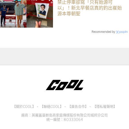
禁止停車卻寫「只有始源可
以」！新北早餐店真的釣出崔始
源本尊朝聖
Recommended by
【關於COOL】
、
【聯絡COOL】
、
【廣告合作】
、
【隱私權聲明】
廠商：英屬蓋曼群島商家庭傳媒股份有限公司城邦分公司
統一編號：80333064