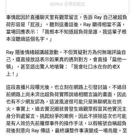
@0fkai 分享的貼文
事情起因於直播聊天室有觀眾留言，告訴 Ray 自己被超負
荷形容是「屁孩」。聽到這番話後，Ray 顯得相當不滿，
當場回應表示：「我根本不知道超負荷是誰，我這輩子根
本沒聽過這個名字。」
Ray 隨後情緒越講越激動，不但質疑對方為何無端評論自
己，還直接放話表示如果真的遇到對方，會直接「扁他一
頓」，甚至語出驚人地嗆聲：「我會吐口水在你的老X
上！」
這段直播片段曝光後，也立刻在網路上引發討論，不過目
前網路上尚未流出超負荷實際說過相關言論的畫面，因此
也有不少網友認為，這波風波很可能只是無聊網友在拱
火。事實上，過去實況圈就曾發生過觀眾假冒其他實況主
身分到處留言、挑起紛爭的案例，因此不排除這次也可能
是有人效仿先前羅傑事件的操作手法，以假帳號自稱超負
荷後刻意向 Ray 傳話，最終讓整件事演變成一場烏龍。至