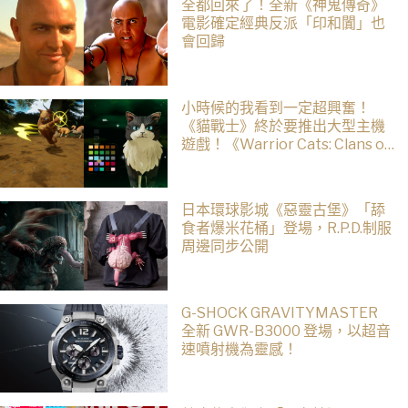
全都回來了！全新《神鬼傳奇》
電影確定經典反派「印和闐」也
會回歸
小時候的我看到一定超興奮！
《貓戰士》終於要推出大型主機
遊戲！《Warrior Cats: Clans of
the Forest》今年秋季登場，自
創貓咪加入四大部族冒險
日本環球影城《惡靈古堡》「舔
食者爆米花桶」登場，R.P.D.制服
周邊同步公開
G-SHOCK GRAVITYMASTER
全新 GWR-B3000 登場，以超音
速噴射機為靈感！