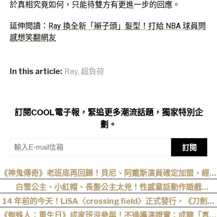
於真相究竟如何，只能待雙方有更進一步的回應。
延伸閱讀：
Ray 換全新「辮子頭」髮型！打給 NBA 球員問
感想笑翻網友
In this article:
Ray
,
超負荷
訂閱COOL電子報，緊追更多潮流話題，獨家特別企
劃。
訂閱
《神鬼傳奇》老班底再回歸！貝尼、阿戴斯演員確定加盟，經典
三部曲陣容持續集結
白雪公主、小紅帽、長髮公主太兇！性感童話動作遊戲
《Swords & Slippers》Steam 頁面公開
14 年前的今天！LiSA〈crossing field〉正式發行，《刀劍神
域》OP 不只熱血還藏著桐人、亞絲娜最深的羈絆
《蜘蛛人：重生日》成家班沒參與！不過導演證實：成龍「真的