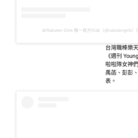
🎀Rakuten Girls 唯一官方IG🎀（@rakutengir
台灣職棒樂天桃
《週刊 Youn
啦啦隊女神們：
禹菡、彭彭
表。