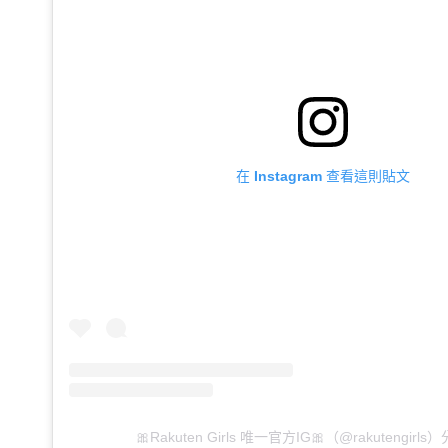
在 Instagram 查看這則貼文
🎀Rakuten Girls 唯一官方IG🎀（@rakutengir