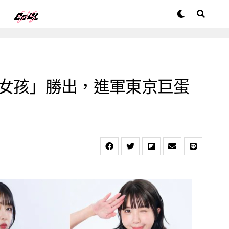
樂天女孩」勝出，進軍東京巨蛋