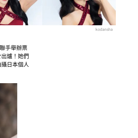
kodansha
 》聯手舉辦票
於出爐！她們
拍攝日本個人