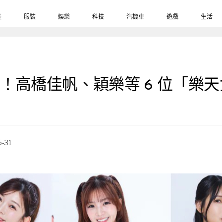
鞋
服裝
娛樂
科技
汽機車
遊戲
生活
出爐！高橋佳帆、穎樂等 6 位「
-31