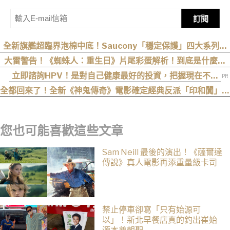
訂閱
全新旗艦超臨界泡棉中底！Saucony「穩定保護」四大系列鞋
款發布
大雷警告！《蜘蛛人：重生日》片尾彩蛋解析！到底是什麼意
思？推測這個可能性最高
立即諮詢HPV！是對自己健康最好的投資，把握現在不嫌
晚！
全都回來了！全新《神鬼傳奇》電影確定經典反派「印和闐」也
會回歸
您也可能喜歡這些文章
Sam Neill 最後的演出！《薩爾達
傳說》真人電影再添重量級卡司
禁止停車卻寫「只有始源可
以」！新北早餐店真的釣出崔始