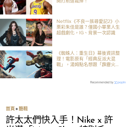
開打前遭裁掉！
Netflix《不良一族尋愛記2》小
栗彩朱佳是誰？僅國小畢業人生
超戲劇化，IG、背景一次認識
《蜘蛛人：重生日》幕後資訊整
理！電影原有「經典反派大混
戰」，湯姆點名想跟「霹靂火」
合作！邁爾斯注定加入 MCU
Recommended by
首頁
»
酷鞋
許太太們快入手！Nike x 許