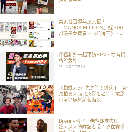
源本尊朝聖
集英社百週年放大招！
「MANGA MILLION」近 400
部漫畫免費看，《航海王》、
《火影忍者》支援逾百種語言
伴侶和妳一起預防HPV，才有資
格說愛妳！
PR・台灣癌症基金會
《蜘蛛人5》先等等！導演下一部
先拍真人版《火影忍者》，電影
目前仍處於前製階段
Bronny 慘了！老爸離隊失庇
護，湖人隨隊記者曝：恐在賽季