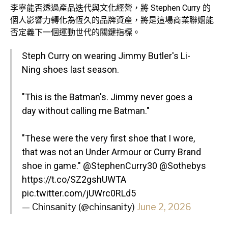
李寧能否透過產品迭代與文化經營，將 Stephen Curry 的
個人影響力轉化為恆久的品牌資產，將是這場商業聯姻能
否定義下一個運動世代的關鍵指標。
Steph Curry on wearing Jimmy Butler's Li-
Ning shoes last season.
"This is the Batman's. Jimmy never goes a
day without calling me Batman."
"These were the very first shoe that I wore,
that was not an Under Armour or Curry Brand
shoe in game."
@StephenCurry30
@Sothebys
https://t.co/SZ2gshUWTA
pic.twitter.com/jUWrc0RLd5
— Chinsanity (@chinsanity)
June 2, 2026