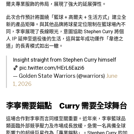
爾夫專業服飾的佈局，展現了強大的延展彈性。
此次合作預計將圍繞「籃球 + 高爾夫 + 生活方式」建立全
新的產品矩陣。與其他品牌將球星定位限制在籃球場內不
同，李寧展現了長線眼光，意圖協助 Stephen Curry 將個
人 IP 延伸至退役後的生活，這與當年成功運作「韋德之
道」的長青模式如出一轍。
Insight straight from Stephen Curry himself
🏀
pic.twitter.com/HErL6Eazi6
— Golden State Warriors (@warriors)
June
1, 2026
李寧需要錨點 Curry 需要全球舞台
這場合作對李寧而言同樣至關重要。近年來，李寧籃球品
類面臨外部競爭壓力及市場成長放緩，急需一名具備全球
影響力的超級巨星作為「專業錨點」。Stephen Curry 的加