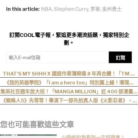
In this article:
NBA
,
Stephen Curry
,
李寧
,
金州勇士
訂閱COOL電子報，緊追更多潮流話題，獨家特別企
劃。
訂閱
THAT’S MY SHHH X 國語作業簿睽違 8 年再合體！「TM 國
2」集結熊仔、陳嫺靜、山姆…完整卡司、售票資訊一次看
《我的英雄學院》「I am a hero too」特別篇上線！壞理版
〈Hero too〉正式公開！
集英社百週年放大招！「MANGA MILLION」近 400 部漫畫免
費看，《航海王》、《火影忍者》支援逾百種語言
《蜘蛛人5》先等等！導演下一部先拍真人版《火影忍者》，電
影目前仍處於前製階段
您也可能喜歡這些文章
小時候的我看到一定超興奮！