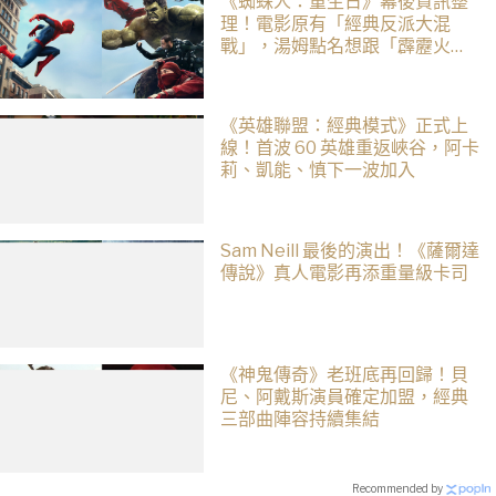
《蜘蛛人：重生日》幕後資訊整
理！電影原有「經典反派大混
戰」，湯姆點名想跟「霹靂火」
合作！邁爾斯注定加入 MCU
《英雄聯盟：經典模式》正式上
線！首波 60 英雄重返峽谷，阿卡
莉、凱能、慎下一波加入
Sam Neill 最後的演出！《薩爾達
傳說》真人電影再添重量級卡司
《神鬼傳奇》老班底再回歸！貝
尼、阿戴斯演員確定加盟，經典
三部曲陣容持續集結
Recommended by