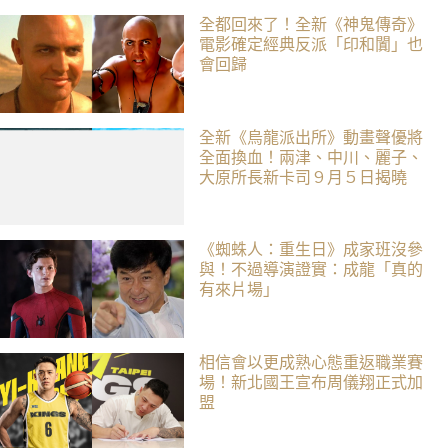
全都回來了！全新《神鬼傳奇》
電影確定經典反派「印和闐」也
會回歸
全新《烏龍派出所》動畫聲優將
全面換血！兩津、中川、麗子、
大原所長新卡司 9 月 5 日揭曉
《蜘蛛人：重生日》成家班沒參
與！不過導演證實：成龍「真的
有來片場」
相信會以更成熟心態重返職業賽
場！新北國王宣布周儀翔正式加
盟