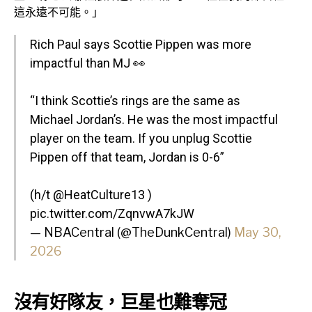
這永遠不可能。」
Rich Paul says Scottie Pippen was more
impactful than MJ 👀
“I think Scottie’s rings are the same as
Michael Jordan’s. He was the most impactful
player on the team. If you unplug Scottie
Pippen off that team, Jordan is 0-6”
(h/t
@HeatCulture13
)
pic.twitter.com/ZqnvwA7kJW
— NBACentral (@TheDunkCentral)
May 30,
2026
沒有好隊友，巨星也難奪冠