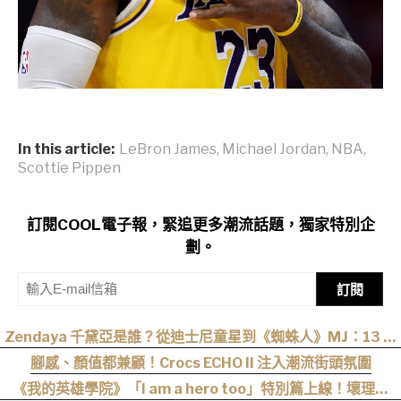
In this article:
LeBron James
,
Michael Jordan
,
NBA
,
Scottie Pippen
訂閱COOL電子報，緊追更多潮流話題，獨家特別企
劃。
訂閱
Zendaya 千黛亞是誰？從迪士尼童星到《蜘蛛人》MJ：13 歲
出道後幾乎沒有完整休假
腳感、顏值都兼顧！Crocs ECHO II 注入潮流街頭氛圍
《我的英雄學院》「I am a hero too」特別篇上線！壞理版