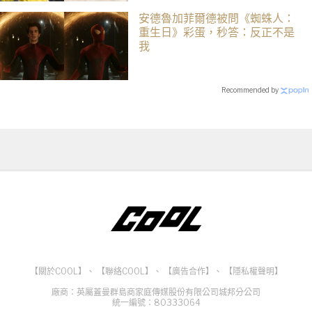
安德魯加菲爾德被問《蜘蛛人：
重生日》彩蛋，秒答：反正不是
我
Recommended by
【關於COOL】
、
【聯絡COOL】
、
【廣告合作】
、
【隱私權聲明】
廠商：英屬蓋曼群島商家庭傳媒股份有限公司城邦分公司
統一編號：80333064