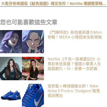
〈Hero too〉正式公開！
大衛芬奇美國版《魷魚遊戲》確定告吹！Netflix 傳調整策略，
不再推進該系列
您也可能喜歡這些文章
《鬥陣特攻》新肉盾英雄 D.Mon
參戰！MEKA 小隊迎來全新領袖
Netflix《不良一族尋愛記2》小
栗彩朱佳是誰？僅國小畢業人生
超戲劇化，IG、背景一次認識
道奇藍＋棒球縫線太帥！Nike
Kobe 5 Protro “Dodgers”販售
資訊釋出