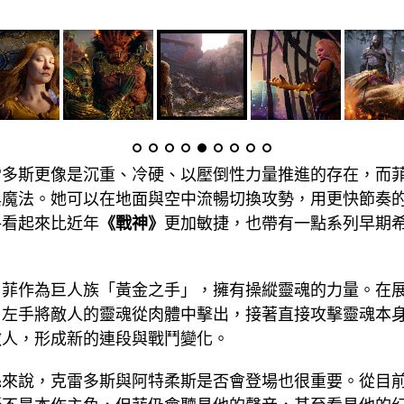
雷多斯更像是沉重、冷硬、以壓倒性力量推進的存在，而
與魔法。她可以在地面與空中流暢切換攻勢，用更快節奏
格看起來比近年
《戰神》
更加敏捷，也帶有一點系列早期
，菲作為巨人族「黃金之手」，擁有操縱靈魂的力量。在
用左手將敵人的靈魂從肉體中擊出，接著直接攻擊靈魂本
敵人，形成新的連段與戰鬥變化。
絲來說，克雷多斯與阿特柔斯是否會登場也很重要。從目