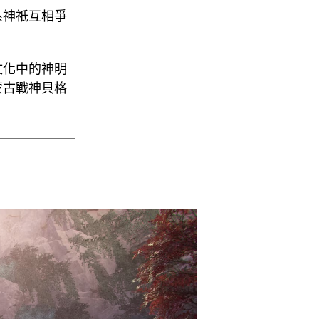
系神祇互相爭
文化中的神明
蒙古戰神貝格