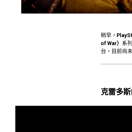
稍早，
PlayS
of War）
系
台，目前尚
克雷多斯