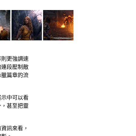
菲則更強調速
的連段壓制敵
希臘篇章的流
展示中可以看
身，甚至把靈
前資訊來看，