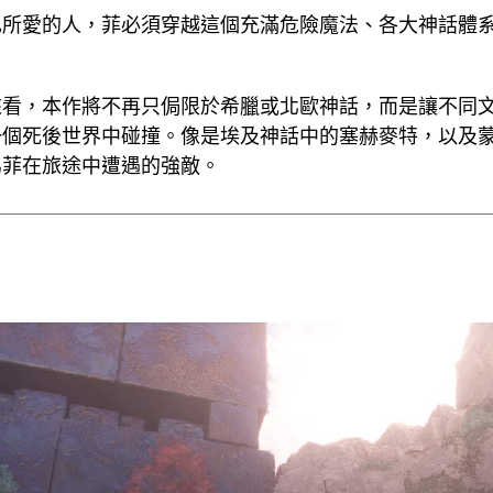
己所愛的人，菲必須穿越這個充滿危險魔法、各大神話體
來看，本作將不再只侷限於希臘或北歐神話，而是讓不同
一個死後世界中碰撞。像是埃及神話中的塞赫麥特，以及
為菲在旅途中遭遇的強敵。