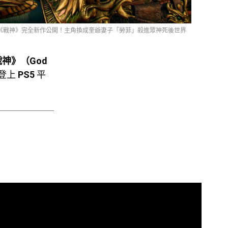
《戰神》完全新作公開！主角換成奎爺妻子「勞菲」殺進眾神死後世界
神》（God
登上
PS5
平