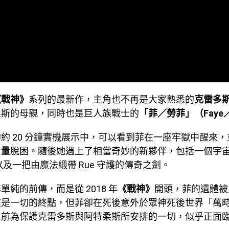
《戰神》
系列的最新作，主角也不再是大家熟悉的
克雷多
柔斯的母親，同時也是巨人族戰士的
「菲／勞菲」（Faye／L
約 20 分鐘實機展示中，可以看到菲在一座牢獄中醒來
力量脫困。隨後她遇上了相當奇妙的新夥伴，包括一個宇
e，以及一把由魔法緞帶 Rue 守護的傳奇之劍。
單純的前傳，而是從 2018 年
《戰神》
開頭，菲的遺體被
該是一切的終點，但菲卻在死後意外於眾神死後世界「萬
生前為保護克雷多斯與阿特柔斯所安排的一切，似乎正面