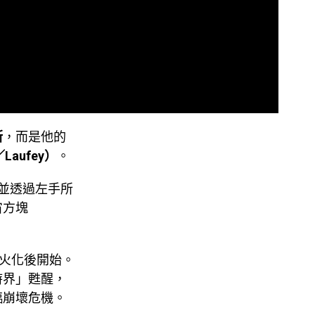
斯
，而是他的
aufey）
。
，並透過左手所
宙方塊
火化後開始。
時界」甦醒，
臨崩壞危機。