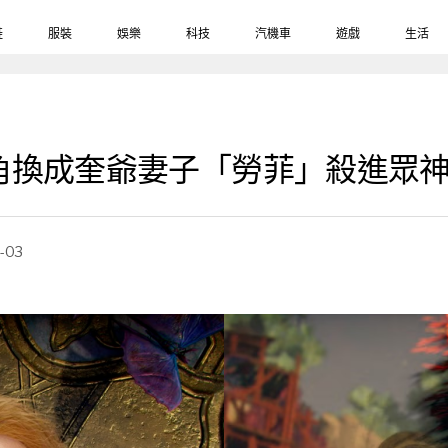
鞋
服裝
娛樂
科技
汽機車
遊戲
生活
角換成奎爺妻子「勞菲」殺進眾
-03