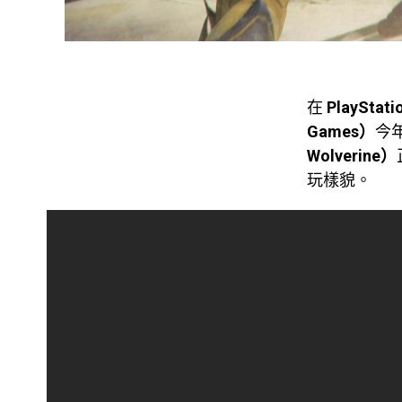
在
PlayStati
Games）
今
Wolverine）
玩樣貌。