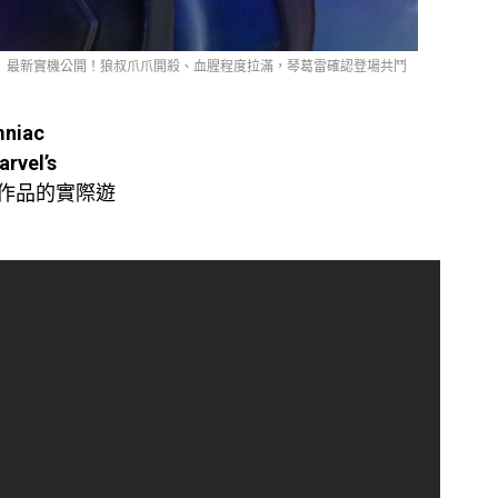
》最新實機公開！狼叔爪爪開殺、血腥程度拉滿，琴葛雷確認登場共鬥
niac
el’s
作品的實際遊