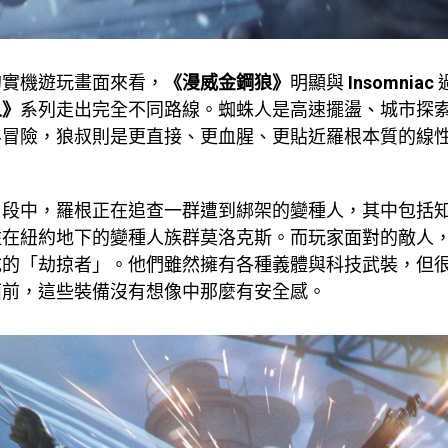
的實機遊玩畫面來看，
《漫威金鋼狼》
明顯與
Insomniac
人》
系列走出完全不同路線。蜘蛛人是高速擺盪、城市探
界冒險，狼叔則是更直接、更血腥、更貼近羅根本質的線
片段中，羅根正在追查一群遭到綁架的變種人，其中包括
住在紐約地下的變種人族群莫洛克斯。而玩家面對的敵人
成的「劫掠者」。他們雖然擁有各種義體與科技武裝，但
面前，這些裝備沒有想像中那麼有安全感。