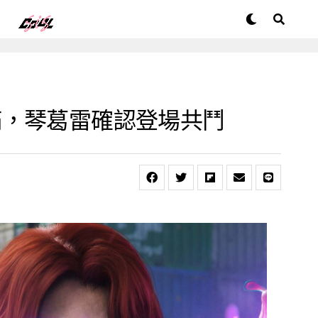
滿，琴葛雷確認登場共鬥