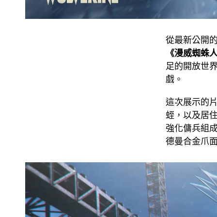
從最新公開
《漫威蜘蛛
足的開放世
戲。
這次展示的
蛭，以及居
強化傭兵組
德曼合金爪