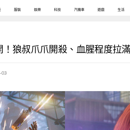
鞋
服裝
娛樂
科技
汽機車
遊戲
生活
開！狼叔爪爪開殺、血腥程度拉
-03