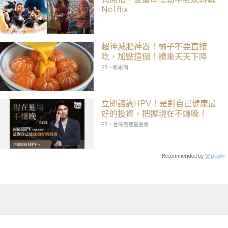
Netflix
超神減肥神器！橘子不要直接
吃，加點這個！體重天天下降
PR・新素簡
立即諮詢HPV！是對自己健康最
好的投資，把握現在不嫌晚！
PR・台灣癌症基金會
Recommended by