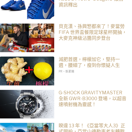
資訊釋出
貝克漢、孫興慜都來了！麥當勞
FIFA 世界盃餐限定球星杯開抽，
大麥克神級沾醬同步登台
減肥首選，檸檬加它，堅持一
週，腰細了，瘦到你懷疑人生
PR・新素簡
G-SHOCK GRAVITYMASTER
全新 GWR-B3000 登場，以超音
速噴射機為靈感！
睽違 13 年！《亞當等大人3》正
式開拍，亞當山德勒率老友轉戰