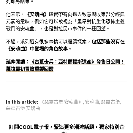
列即將結束。
他表示，
《安魂曲》
確實帶有向過去致意與收束部分經典
元素的意味，例如它可以被視為「里昂對抗生化恐怖主義
戰鬥的安魂曲」，也是對拉昆市事件的一種回望。
不過，系列還有很多事情可以繼續探索，
包括那些沒有在
《安魂曲》中登場的角色故事
。
延伸閱讀：
《古墓奇兵：亞特蘭提斯遺產》發售日公開！
蘿拉最初冒險重製回歸
In this article:
《惡靈古堡 安魂曲》
,
安魂曲
,
惡靈古堡
,
惡靈古堡 安魂曲
訂閱COOL電子報，緊追更多潮流話題，獨家特別企