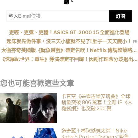
劃。
訂閱
更輕、更彈、更穩！ASICS GT-2000 15 全面進化登場
起床就先做件事，沒三天小腹就不見了! 肚子一天天變小！
大衛芬奇美國版《魷魚遊戲》確定告吹！Netflix 傳調整策略，
不再推進該系列
《侏羅紀世界：重生》導演確定不回歸！因創作理念分歧退出續
集
您也可能喜歡這些文章
卡普空《惡靈古堡安魂曲》全球
銷量突破 806 萬套！全新 IP《人
機迷網》也突破 250 萬
道奇藍＋棒球縫線太帥！Nike
Kobe 5 Protro “Dodgers”販售