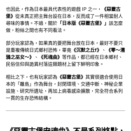
也因此，作為日本最具代表性的遊戲 IP 之一，
《惡靈古
堡》
從未真正把主舞台設在日本，反而成了一件相當耐人
尋味的事情。不過，關於
「日本版《惡靈古堡》」
該怎麼
做，粉絲之間也有不同看法。
部分玩家認為，如果真的要把舞台放在日本，最好不要只
是重複傳統日式鄉村恐怖，畢竟
《沉默之丘f》
、
《零～濡
鴉之巫女～》
、
《死魂曲》
等作品，都已經在日本鄉村、
民俗信仰與詭異村落這類題材上留下鮮明印象。
相比之下，也有玩家認為
《惡靈古堡》
其實很適合使用日
本的「離島」作為舞台，封閉環境、交通中斷、神秘企業
設施、研究所遺址，再加上病毒感染擴散，完全符合系列
一貫的生存恐怖結構。