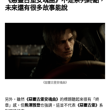
《惡靈古堡安魂曲》
不是系列終點，
未來還有很多故事能說
《惡靈古堡安魂曲》
另外，雖然
《惡靈古堡安魂曲》
的標題聽起來很有「終
章」感，但
熊澤雅登
也強調，這並不代表
《惡靈古堡》
系