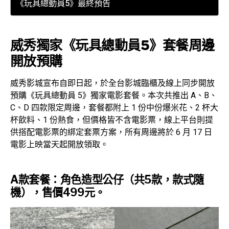
《玩具總動員5》最終預告
威秀獨家《玩具總動員5》套餐周邊
開放預購
威秀影城宣布自即日起，於全台影城臨櫃及線上同步開放
預購《玩具總動員 5》獨家電影套餐。本次共推出 A、B、
C、D 四款限定周邊，套餐都附上 1 份中份爆米花、2 杯大
杯飲料、1 份熱食，但價格皆不含電影票，線上平台則提
供搭配電影票的綁定套票方案，所有周邊將於 6 月 17 日
電影上映當天起開放領取。
A款套餐：角色造型公仔（共5款，款式隨
機），售價499元。