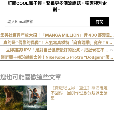
訂閱COOL電子報，緊追更多潮流話題，獨家特別企
劃。
訂閱
集英社百週年放大招！「MANGA MILLION」近 400 部漫畫免
費看，《航海王》、《火影忍者》支援逾百種語言
真的是 “偶像的偶像”！人氣寫真模特「麻倉瑞季」竟在 TRE
“成功追星”，可愛直言：涼森真的太可愛，幸好有來台灣
立即諮詢HPV！是對自己健康最好的投資，把握現在不嫌
晚！
道奇藍＋棒球縫線太帥！Nike Kobe 5 Protro “Dodgers”販售
資訊釋出
您也可能喜歡這些文章
《侏羅紀世界：重生》導演確定
不回歸！因創作理念分歧退出續
集