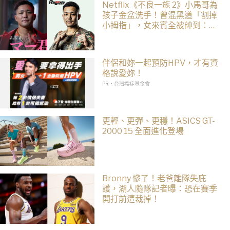
Netflix《不良一族 2》小馬哥為
孩子金盆洗手！曾混黑道「割掉
小拇指」，女來賓全被帥到：超
有骨氣
伴侶和妳一起預防HPV，才有資
格說愛妳！
PR・台灣癌症基金會
更輕、更彈、更穩！ASICS GT-
2000 15 全面進化登場
Bronny 慘了！老爸離隊失庇
護，湖人隨隊記者曝：恐在賽季
開打前遭裁掉！