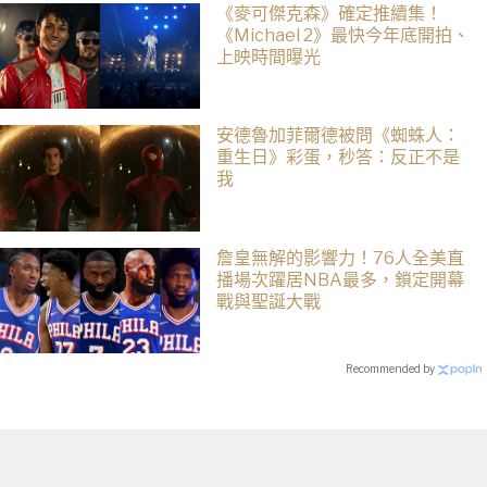
《麥可傑克森》確定推續集！
《Michael 2》最快今年底開拍、
上映時間曝光
安德魯加菲爾德被問《蜘蛛人：
重生日》彩蛋，秒答：反正不是
我
詹皇無解的影響力！76人全美直
播場次躍居NBA最多，鎖定開幕
戰與聖誕大戰
Recommended by