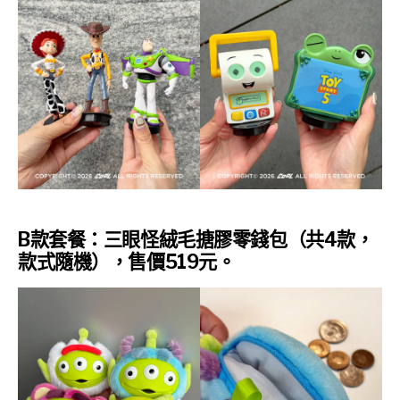
B款套餐：三眼怪絨毛搪膠零錢包（共4款，
款式隨機），售價519元。