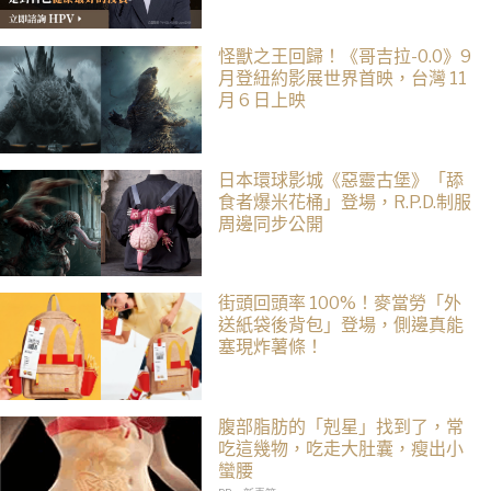
怪獸之王回歸！《哥吉拉-0.0》9
月登紐約影展世界首映，台灣 11
月 6 日上映
日本環球影城《惡靈古堡》「舔
食者爆米花桶」登場，R.P.D.制服
周邊同步公開
街頭回頭率 100%！麥當勞「外
送紙袋後背包」登場，側邊真能
塞現炸薯條！
腹部脂肪的「剋星」找到了，常
吃這幾物，吃走大肚囊，瘦出小
蠻腰