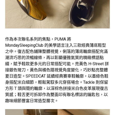
作為本次聯名系列的焦點，PUMA 將
MondaySleepingClub 的美學語言注入三款經典薄底鞋型
之中。復古配色鋪陳整體視覺，俐落的薄底輪廓搭配充滿
潮流巧思的流暢線條，再以彰顯優雅氣質的精緻標語點
綴，賦予鞋款更多元的日常搭配可能。亮黃色 H-Street 拼
接銀色彎刀，黃色與橘色隨視覺角度變化，巧妙點亮整體
夏日造型。SPEEDCAT 延續經典賽車鞋輪廓，以墨綠色鞋
身搭配米白細節，輕鬆駕馭多元穿搭場合。Tackle 則保留
方形 T 頭與簡約輪廓，以深棕色拼接米白色皮革展現復古
質感；鞋舌更可拆卸作為雙面印有聯名標誌的鑰匙包，以
趣味細節豐富日常造型層次。