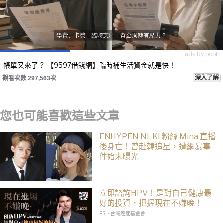
ads by popIn
帳單又來了？ 【9597借錢網】臨時補生活資金就是快！
深入了解
觀看次數 297,563次
您也可能喜歡這些文章
ENHYPEN NI-KI 粉絲 Mina 直播
後身亡！曾赴韓追星，遭網暴事
件始末曝光
立即諮詢HPV！是對自己健康最
好的投資，把握現在不嫌晚！
PR・台灣癌症基金會