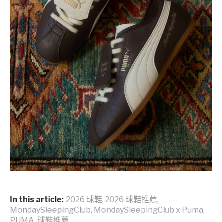
In this article:
2026 球鞋
,
2026 球鞋推薦
,
MondaySleepingClub
,
MondaySleepingClub x Puma
,
PUMA
,
球鞋推薦