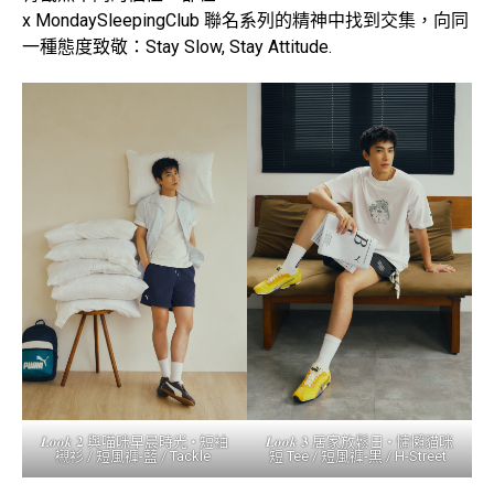
x MondaySleepingClub 聯名系列的精神中找到交集，向同
一種態度致敬：Stay Slow, Stay Attitude.
𝑳𝒐𝒐𝒌 𝟐 與喵咪早晨時光 • 短袖
𝑳𝒐𝒐𝒌 𝟑 居家放鬆日 • 慵懶貓咪
襯衫 / 短風褲-藍 / Tackle
短 Tee / 短風褲-黑 / H-Street