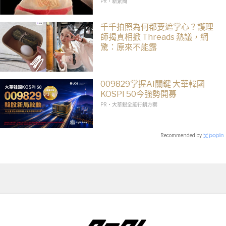
PR・新素簡
千千拍照為何都要遮掌心？護理
師揭真相掀 Threads 熱議，網
驚：原來不能露
009829掌握AI關鍵 大華韓國
KOSPI 50今強勢開募
PR・大華銀全能行銷方案
Recommended by