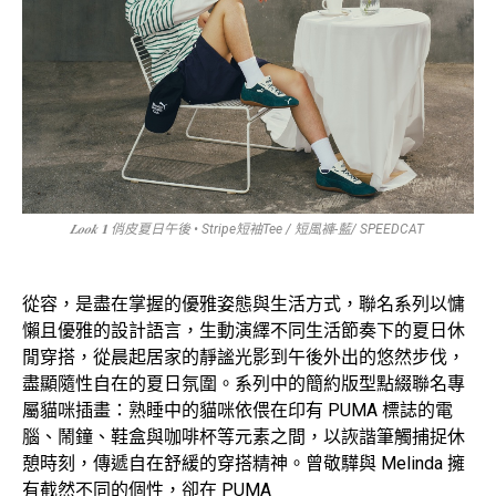
𝑳𝒐𝒐𝒌 𝟏 俏皮夏日午後 • Stripe短袖Tee / 短風褲-藍/ SPEEDCAT
從容，是盡在掌握的優雅姿態與生活方式，聯名系列以慵
懶且優雅的設計語言，生動演繹不同生活節奏下的夏日休
閒穿搭，從晨起居家的靜謐光影到午後外出的悠然步伐，
盡顯隨性自在的夏日氛圍。系列中的簡約版型點綴聯名專
屬貓咪插畫：熟睡中的貓咪依偎在印有 PUMA 標誌的電
腦、鬧鐘、鞋盒與咖啡杯等元素之間，以詼諧筆觸捕捉休
憩時刻，傳遞自在舒緩的穿搭精神。曾敬驊與 Melinda 擁
有截然不同的個性，卻在 PUMA