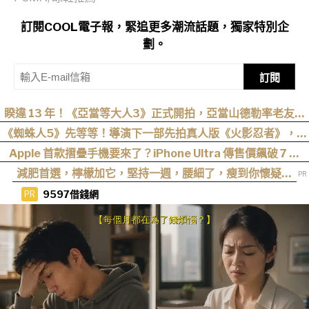
訂閱COOL電子報，緊追更多潮流話題，獨家特別企
劃。
訂閱
睽違 13 年！《亞當等大人3》正式開拍，亞當山德勒率老友轉
戰 Netflix
《蜘蛛人5》先等等！導演下一部先拍真人版《火影忍者》，電
影目前仍處於前製階段
Apple 首款摺疊手機要來了？iPhone Ultra 傳售價飆破 7 萬
元！
減肥首選，檸檬加它，堅持一週，腰細了，瘦到你懷疑人
生
9597借錢網
PR