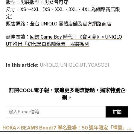
版型：男裝版型，男女皆可穿
尺寸：XS～4XL（XS、XXL、3XL、4XL 為網路商店限
定）
販售通路：全台 UNIQLO 實體店舖及
官方網路商店
延伸閱讀：
回歸 Game Boy 時代！《寶可夢》× UNIQLO
UT 推出「初代黑白點陣像素」服裝系列
In this article:
UNIQLO
,
UNIQLO UT
,
YOASOBI
訂閱COOL電子報，緊追更多潮流話題，獨家特別企
劃。
訂閱
HOKA × BEAMS Bondi 7 聯名登場！50 週年限定「禪意」配