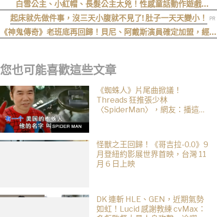
色！
白雪公主、小紅帽、長髮公主太兇！性感童話動作遊戲
《Swords & Slippers》Steam 頁面公開
起床就先做件事，沒三天小腹就不見了! 肚子一天天變小！
《神鬼傳奇》老班底再回歸！貝尼、阿戴斯演員確定加盟，經典
三部曲陣容持續集結
您也可能喜歡這些文章
《蜘蛛人》片尾曲掀議！
Threads 狂推張少林
〈SpiderMan〉，網友：播這個
直接神作預定
怪獸之王回歸！《哥吉拉-0.0》9
月登紐約影展世界首映，台灣 11
月 6 日上映
DK 連斬 HLE、GEN，近期氣勢
如虹！Lucid 感謝教練 cvMax：