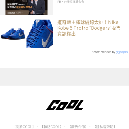
PR・台灣癌症基金會
道奇藍＋棒球縫線太帥！Nike
Kobe 5 Protro “Dodgers”販售
資訊釋出
Recommended by
【關於COOL】
、
【聯絡COOL】
、
【廣告合作】
、
【隱私權聲明】