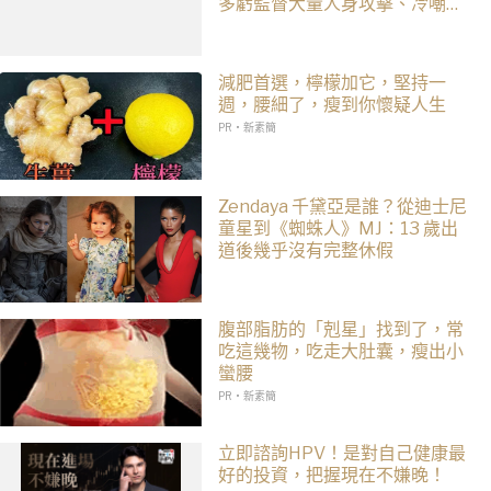
多虧監督大量人身攻擊、冷嘲熱
諷
減肥首選，檸檬加它，堅持一
週，腰細了，瘦到你懷疑人生
PR・新素簡
Zendaya 千黛亞是誰？從迪士尼
童星到《蜘蛛人》MJ：13 歲出
道後幾乎沒有完整休假
腹部脂肪的「剋星」找到了，常
吃這幾物，吃走大肚囊，瘦出小
蠻腰
PR・新素簡
立即諮詢HPV！是對自己健康最
好的投資，把握現在不嫌晚！