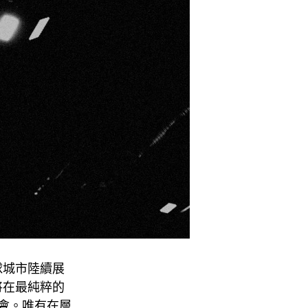
籃球城市陸續展
將在最純粹的
會。唯有在層