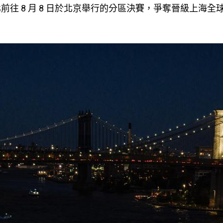
前往 8 月 8 日於北京舉行的分區決賽，爭奪晉級上海全