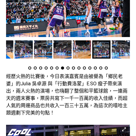
經歷火熱的比賽後，今日表演嘉賓是由被譽為「鄉民老
婆」的Julia 吳卓源 與「行動費洛蒙」E.SO 瘦子帶來演
出，兩人火熱的演場，也嗨翻了整個和平籃球館，一連兩
天的週末賽事，
票房共寫下一千一百萬的收入佳績，
而超
人氣的周邊商品也共收入一百三十五萬，
為這次的嘻哈主
題週劃下完美的句點！