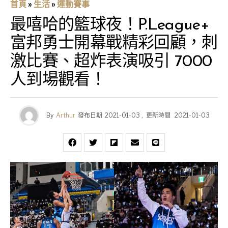
首頁
»
生活
»
運動賽事
最嘻哈的籃球夜！P.League+
富邦勇士開幕戰精彩回顧，刺
激比賽、超炸表演吸引 7000
人到場觀看！
By
Arthur
發布日期
2021-01-03
,
更新時間
2021-01-03