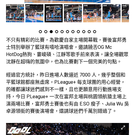
不只有精彩的比賽，為歡慶自家主場開幕戰，賽後富邦勇
士特別舉辦了籃球有嘻哈演唱會，邀請饒舌OG Mc
HotDog熱狗、婁峻碩、江靜等歌手前來表演，讓全場觀眾
沈靜在超嗨的氛圍中，也為比賽劃下一個完美的句點。
經過官方統計，昨日進場人數逼近 7000 人，幾乎整個和
平籃球館都座無虛席，P.League+ 每支球團的用心經營，
的確都讓球迷們感到不一樣，且也更願意用行動進場支
持，今日 P.League+ 一次在富邦主場與桃園領航猿主場上
演兩場比賽，富邦勇士賽後也有由 E.SO 瘦子、Julia Wu 吳
卓源領銜的賽後演場會，還請球迷們千萬別錯過了。