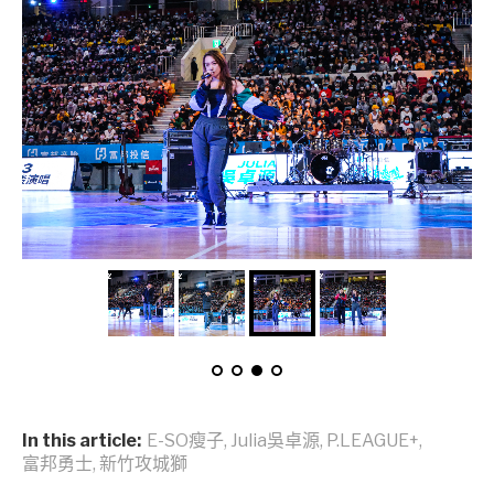
In this article:
E-SO瘦子
,
Julia吳卓源
,
P.LEAGUE+
,
富邦勇士
,
新竹攻城獅