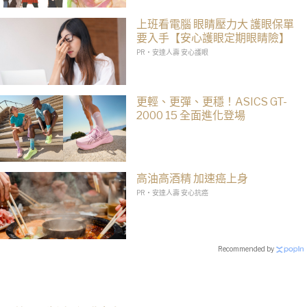
上班看電腦 眼睛壓力大 護眼保單
要入手【安心護眼定期眼睛險】
PR・安達人壽 安心護眼
更輕、更彈、更穩！ASICS GT-
2000 15 全面進化登場
高油高酒精 加速癌上身
PR・安達人壽 安心抗癌
Recommended by