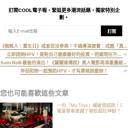
訂閱COOL電子報，緊追更多潮流話題，獨家特別企
劃。
訂閱
《蜘蛛人：重生日》成家班沒參與！不過導演證實：成龍「真的
有來片場」
立即諮詢HPV！是對自己健康最好的投資，把握現在不嫌
晚！
Sam Neill 最後的演出！《薩爾達傳說》真人電影再添重量級卡
司
伴侶和妳一起預防HPV，才有資格說愛妳！
您也可能喜歡這些文章
一句「My Toys」曬破億超跑！C
羅豪華車庫藏了哪些超狂神獸？