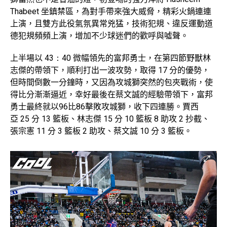
Thabeet 坐鎮禁區，為對手帶來強大威脅，精彩火鍋連連
上演，且雙方此役氣氛異常兇猛，技術犯規、違反運動道
德犯規頻頻上演，增加不少球迷們的歡呼與噓聲。
上半場以
43：40
微幅領先的富邦勇士，在第四節野獸林
志傑的帶領下，順利打出一波攻勢，取得 17 分的優勢，
但時間倒數一分鐘時，又因為攻城獅突然的包夾戰術，使
得比分漸漸逼近，幸好最後在蔡文誠的經驗帶領下，富邦
勇士最終就以
96
比
86
擊敗攻城獅，
收下四連勝。賈西
亞
25
分
13
籃板、
林志傑
15
分
10
籃板
8
助攻
2
抄截、
張宗憲
11
分
3
籃板
2
助攻、
蔡文誠
10
分
3
籃板。