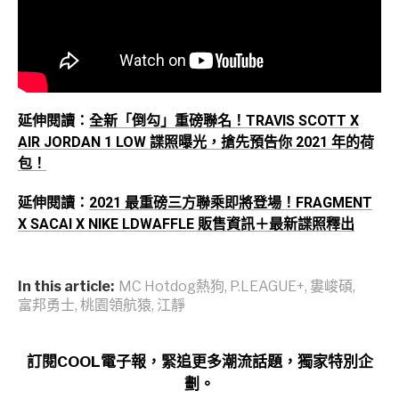
延伸閱讀：
全新「倒勾」重磅聯名！TRAVIS SCOTT X
AIR JORDAN 1 LOW 諜照曝光，搶先預告你 2021 年的荷
包！
延伸閱讀：
2021 最重磅三方聯乘即將登場！FRAGMENT
X SACAI X NIKE LDWAFFLE 販售資訊＋最新諜照釋出
In this article:
MC Hotdog熱狗
,
P.LEAGUE+
,
婁峻碩
,
富邦勇士
,
桃園領航猿
,
江靜
訂閱COOL電子報，緊追更多潮流話題，獨家特別企
劃。