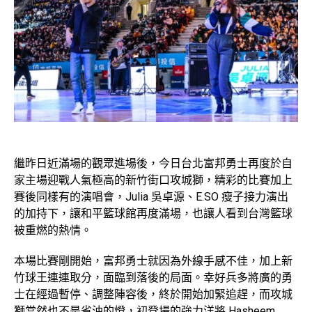
繼昨日近滿場的觀眾進場後，今日台北富邦勇士再度於自
家主場迎戰人氣極高的新竹街口攻城獅，精彩的比賽加上
賽後同樣有的演唱會，Julia 吳卓源、E.SO 瘦子接力演出
的加持下，讓和平籃球館再度滿場，也讓人看到台灣籃球
被重燃的熱情。
本場比賽剛開始，富邦勇士就因為外線手感不佳，加上新
竹球王連連取分，面臨到落後的局面。幸好兵多將廣的勇
士在經過暫停、調整陣容後，終於開始加緊追趕，而攻城
獅當然也不是省油的燈，初登場的強力洋將 Hasheem