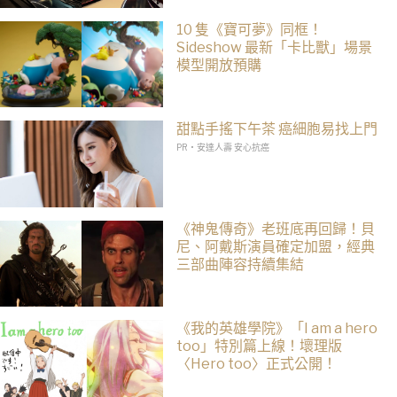
10 隻《寶可夢》同框！
Sideshow 最新「卡比獸」場景
模型開放預購
甜點手搖下午茶 癌細胞易找上門
PR・安達人壽 安心抗癌
《神鬼傳奇》老班底再回歸！貝
尼、阿戴斯演員確定加盟，經典
三部曲陣容持續集結
《我的英雄學院》「I am a hero
too」特別篇上線！壞理版
〈Hero too〉正式公開！