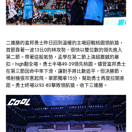
二連勝的富邦勇士昨日回到溫暖的主場迎戰桃園領航猿，
首節靠著一波13比0的林攻勢，很快以雙位數的領先進入
第二節。帶著這股氣勢，孟學在第二節上演超震撼的暴
扣，high翻全場。勇士半場49-39領先桃園。儘管富邦勇士
在第三節因命中率下滑，讓對手將比數追平，但決勝節，
噴射機張宗憲起飛，單節獨拿15分，幫助勇士再度拉開差
距。勇士終場以93-83擊敗領航猿，收下三連勝。