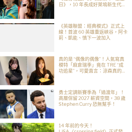
日》，10 年長成好萊塢新生代女
星
《英雄聯盟：經典模式》正式上
線！首波 60 英雄重返峽谷，阿卡
莉、凱能、慎下一波加入
真的是 “偶像的偶像”！人氣寫真
模特「麻倉瑞季」竟在 TRE “成
功追星”，可愛直言：涼森真的太
可愛，幸好有來台灣
勇士定調新賽季為「過渡年」！
高層保留 2027 薪資空間，38 歲
Stephen Curry 恐無幫手！
14 年前的今天！
LiSA〈crossing field〉正式發