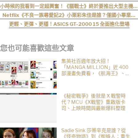
事前登錄人數突破 100 萬！
小時候的我看到一定超興奮！《貓戰士》終於要推出大型主機遊
戲！《Warrior Cats: Clans of the Forest》今年秋季登場，
Netflix《不良一族尋愛記2》小栗彩朱佳是誰？僅國小畢業人
自創貓咪加入四大部族冒險
生超戲劇化，IG、背景一次認識
更輕、更彈、更穩！ASICS GT-2000 15 全面進化登場
您也可能喜歡這些文章
集英社百週年放大招！
「MANGA MILLION」近 400
部漫畫免費看，《航海王》、
《火影忍者》支援逾百種語言
《秘密戰爭》後就是 X 戰警時
代？MCU《X戰警》重啟版卡
司、上映時間與最新爆料整理
Sadie Sink 莎蒂辛克是誰？從
《怪奇物語》到《蜘蛛人：重生