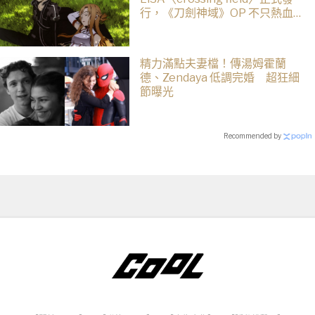
行，《刀劍神域》OP 不只熱血還
藏著桐人、亞絲娜最深的羈絆
精力滿點夫妻檔！傳湯姆霍蘭
德、Zendaya 低調完婚 超狂細
節曝光
Recommended by