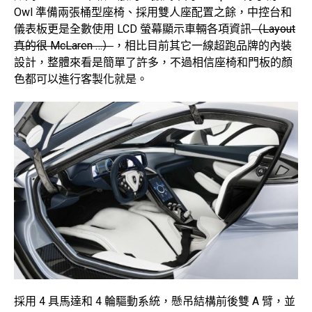
Owl 準備兩張桶型座椅、採用雙人座配置之餘，中控台和
儀表板更是全數使用 LCD 螢幕顯示車輛各項資訊
（Layout
真的很 McLaren …）
，相比目前其它一線超跑品牌的內裝
設計，整體來看是簡單了許多，不過相信座椅和門板的顏
色都可以進行客製化就是。
採用 4 具馬達和 4 輪驅動系統，懸吊結構前後雙 A 臂，並