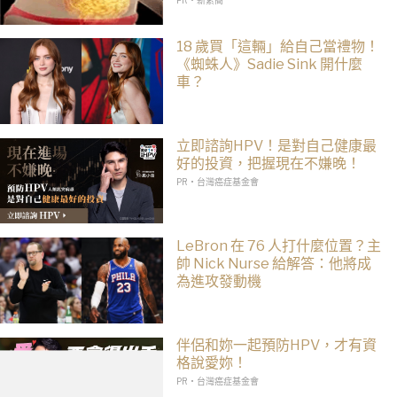
PR・新素簡
18 歲買「這輛」給自己當禮物！
《蜘蛛人》Sadie Sink 開什麼
車？
立即諮詢HPV！是對自己健康最
好的投資，把握現在不嫌晚！
PR・台灣癌症基金會
LeBron 在 76 人打什麼位置？主
帥 Nick Nurse 給解答：他將成
為進攻發動機
伴侶和妳一起預防HPV，才有資
格說愛妳！
PR・台灣癌症基金會