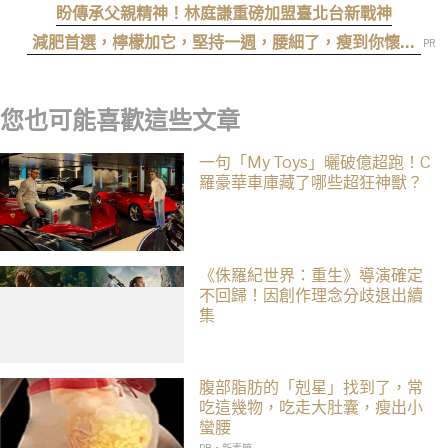
小！
盼傳承父親精神！林庭謙重磅加盟臺北台新戰神
減肥首選，檸檬加它，堅持一週，腰細了，瘦到你懷疑
人生
您也可能喜歡這些文章
一句「My Toys」曬破億超跑！C
羅豪華車庫藏了哪些超狂神獸？
《侏羅紀世界：重生》導演確定
不回歸！因創作理念分歧退出續
集
腹部脂肪的「剋星」找到了，常
吃這幾物，吃走大肚囊，瘦出小
蠻腰