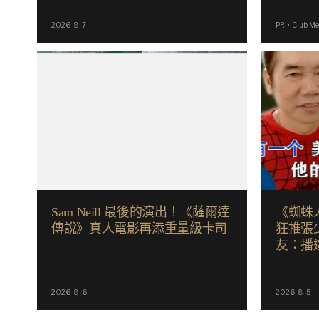
2026-8-7
PR・Club Me
Sam Neill 最後的演出！《薩爾達
《蜘蛛人
傳說》真人電影再添重量級卡司
狂推張少
友：播
2026-8-6
2026-8-5