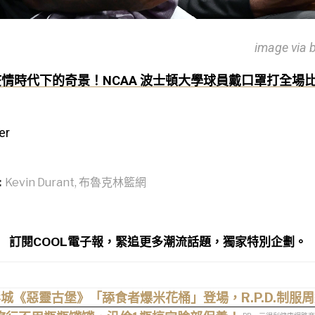
image via 
疫情時代下的奇景！NCAA 波士頓大學球員戴口罩打全場
er
:
Kevin Durant
,
布魯克林籃網
訂閱COOL電子報，緊追更多潮流話題，獨家特別企劃。
城《惡靈古堡》「舔食者爆米花桶」登場，R.P.D.制服