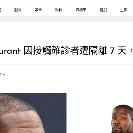
鞋
服裝
娛樂
科技
汽機車
遊戲
生活
Durant 因接觸確診者遭隔離 7
-05