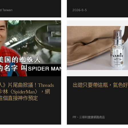
d Taiwan
2026-8-5
》片尾曲掀議！Threads
出遊只要帶這瓶，氣色
林〈SpiderMan〉，網
這個直接神作預定
PR・三得利健康網路商店