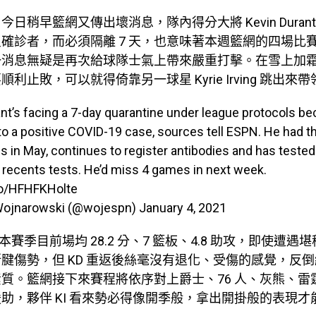
日稍早籃網又傳出壞消息，隊內得分大將 Kevin Duran
確診者，而必須隔離 7 天，也意味著本週籃網的四場比賽
一消息無疑是再次給球隊士氣上帶來嚴重打擊。在雪上加
利止敗，可以就得倚靠另一球星 Kyrie Irving 跳出來
nt’s facing a 7-day quarantine under league protocols b
o a positive COVID-19 case, sources tell ESPN. He had t
s in May, continues to register antibodies and has tested
e recents tests. He’d miss 4 games in next week.
.co/HFHFKHolte
Wojnarowski (@wojespn)
January 4, 2021
rant 本賽季目前場均 28.2 分、7 籃板、4.8 助攻，即使遭
腱傷勢，但 KD 重返後絲毫沒有退化、受傷的感覺，反
質。籃網接下來賽程將依序對上爵士、76 人、灰熊、雷
助，夥伴 KI 看來勢必得像開季般，拿出開掛般的表現才