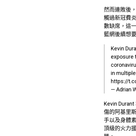
然而連敗後，今
觸過新冠費炎
數缺席，這
籃網後續想要順
Kevin Dura
exposure t
coronaviru
in multipl
https://t
— Adrian 
Kevin Du
傷的阿基里斯
手以及身體素
頂級的火力援