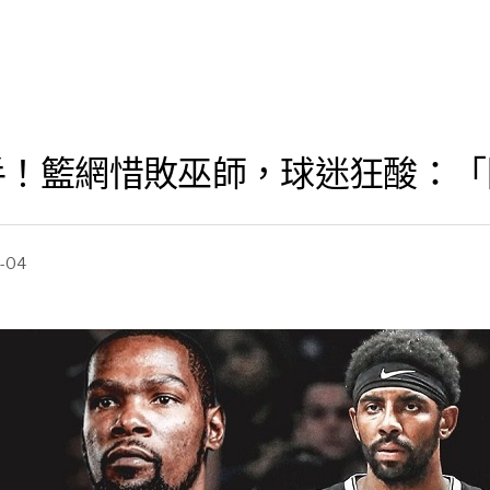
絕殺失手！籃網惜敗巫師，球迷狂酸
1-04