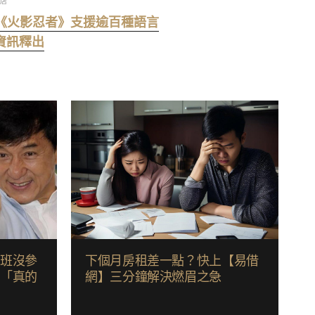
商店
》、《火影忍者》支援逾百種語言
售資訊釋出
家班沒參
下個月房租差一點？快上【易借
龍「真的
網】三分鐘解決燃眉之急