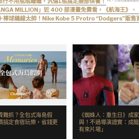
旅行不用瓶瓶罐罐，汎倫1瓶搞定臉部保養！
PR・三得利健康網路
GA MILLION」近 400 部漫畫免費看，《航海王
棒球縫線太帥！Nike Kobe 5 Protro “Dodgers”販
費難抓？全包式海島假
《蜘蛛人：重生日》成
價搞定食宿玩樂，省錢更
與！不過導演證實：成
有來片場」