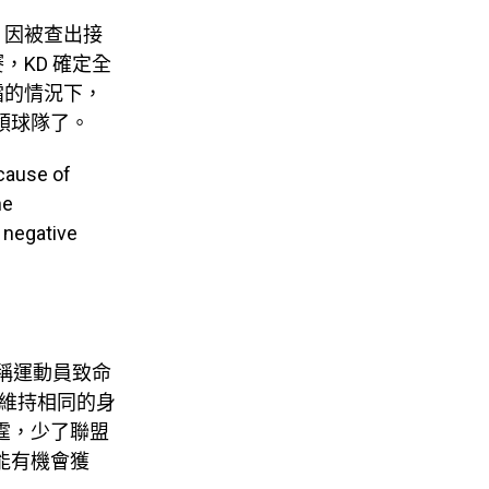
t 因被查出接
，KD 確定全
霜的情況下，
帶領球隊了。
ecause of
he
 negative
遇堪稱運動員致命
倒維持相同的身
霆，少了聯盟
能有機會獲