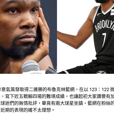
開季意氣風發取得二連勝的布魯克林籃網，在以 123：122
，寫下近五戰輸四場的難堪成績，也讓起初大家讚譽有加的 
受球迷們的無情批評，畢竟有兩大球星坐鎮，籃網在粉絲
，近期的表現的確不太理想。