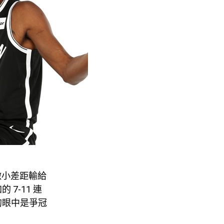
 微小差距輸給
7-11 連
的眼中是爭冠