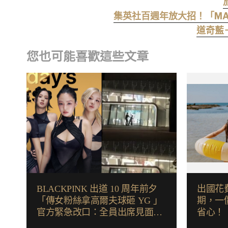
集英社百週年放大招！「MAN
道奇藍＋
您也可能喜歡這些文章
BLACKPINK 出道 10 周年前夕
出國花
「傳女粉絲拿高爾夫球砸 YG 」
期，一
官方緊急改口：全員出席見面
省心！
會！