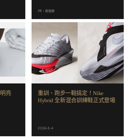
PR・易借網
好明亮
重訓、跑步一鞋搞定！Nike
Hybrid 全新混合訓練鞋正式登場
2026-8-4