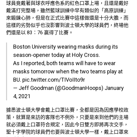
球員竟戴著與球衣呼應色系的紅色口罩上場，且還是戴好
戴滿打完整場，雖然籃球訓練中早有類似的「高原訓練」
來鍛鍊心肺，但是在正式比賽中這樣做還是十分大膽，而
這樣的劣勢似乎也沒影響到波士頓大學的球員們，終場他
們還是以 83：76 贏得了比賽。
Boston University wearing masks during its
season-opener today at Holy Cross.
As I reported, both teams will have to wear
masks tomorrow when the two teams play at
BU.
pic.twitter.com/TIVoIIto9r
— Jeff Goodman (@GoodmanHoops)
January
4, 2021
據悉波士頓大學會戴上口罩比賽，全都是因為因應學校政
策，就算是來訪的客隊也不例外，只要是來到他們的主場
就必須戴上口罩符合規定，因此今日雙方即將再次交手，
聖十字學院的球員們也要與波士頓大學一樣，戴上口罩來