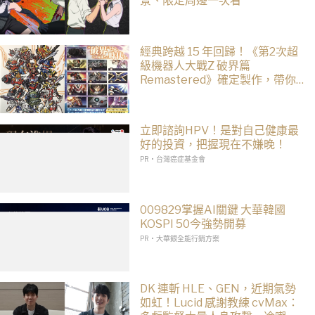
景、限定周邊一次看
經典跨越 15 年回歸！《第2次超
級機器人大戰Z 破界篇
Remastered》確定製作，帶你
回顧 SRWZ 系列
立即諮詢HPV！是對自己健康最
好的投資，把握現在不嫌晚！
PR・台灣癌症基金會
009829掌握AI關鍵 大華韓國
KOSPI 50今強勢開募
PR・大華銀全能行銷方案
DK 連斬 HLE、GEN，近期氣勢
如虹！Lucid 感謝教練 cvMax：