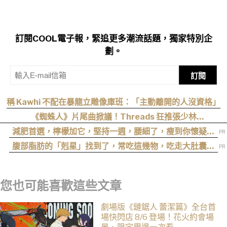
訂閱COOL電子報，緊追更多潮流話題，獨家特別企
劃。
訂閱
稱 Kawhi 不配在暴龍立雕像庫班：「主動離開的人沒資格」
《蜘蛛人》片尾曲掀議！Threads 狂推張少林
〈SpiderMan〉，網友：播這個直接神作預定
減肥首選，檸檬加它，堅持一週，腰細了，瘦到你懷疑人
生
腹部脂肪的「剋星」找到了，常吃這幾物，吃走大肚囊，
瘦出小蠻腰
您也可能喜歡這些文章
劇場版《鏈鋸人 蕾潔篇》全台首
場快閃店 8/6 登場！花火約會場