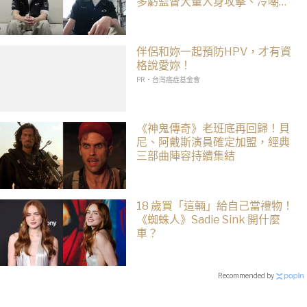
多虧監督大量人身攻擊、冷嘲熱
諷
伴侶和妳一起預防HPV，才有資
格說愛妳！
PR・台灣癌症基金會
《神鬼傳奇》老班底再回歸！貝
尼、阿戴斯演員確定加盟，經典
三部曲陣容持續集結
18 歲買「這輛」給自己當禮物！
《蜘蛛人》Sadie Sink 開什麼
車？
Recommended by