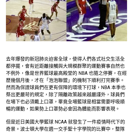
去年爆發的新冠肺炎迫害全球，使得人們各式社交生活全
都停擺，會有近距離接觸與大規模群聚的運動賽事自然也
不例外，像是世界籃球最高殿堂的 NBA 也隨之停賽，在經
歷幾個月後，才在「泡泡聯盟」的機制下順利打完賽季。
然而為保證球員們在更有保障的環境下打球，NBA 本季也
祭出更嚴苛的規定，除了隔離政策越來越嚴謹外，球員們
在場下也必須戴上口罩，畢竟全場籃球是相當需要呼吸順
暢的運動，如果勢上口罩勢必會因為體能而影響表現。
但是近日美國大學籃球 NCAA 就發生了一件疫情時代下的
奇景。波士頓大學在週一交手聖十字學院的比賽中，整隊