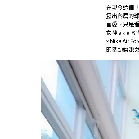
在現今這個
露出內層的
喜愛，只是看
女神 a.k.
x Nike Ai
的舉動讓她