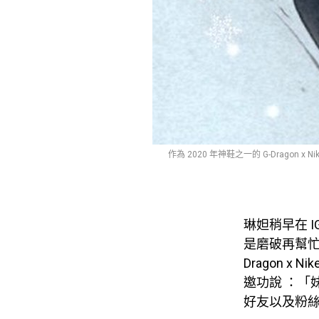
作為 2020 年神鞋之一的 G-Dragon
琳妲稍早在 
是磨破再幫忙
Dragon x 
邀功說 ：「
好友以及粉