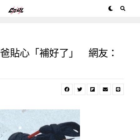
心疼！琳妲爸貼心「補好了」 網友：