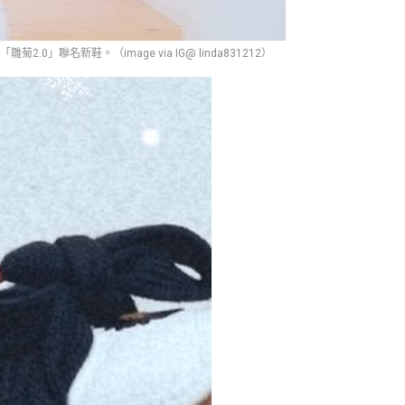
0」聯名新鞋。（image via IG@ linda831212）