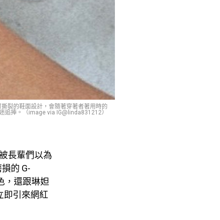
氣加持，特殊可撕裂的鞋面設計，會隨著穿著者著用時的
mage via IG@linda831212）
褲被長輩們以為
的 G-
漆重新填色，還跟琳妲
立即引來網紅