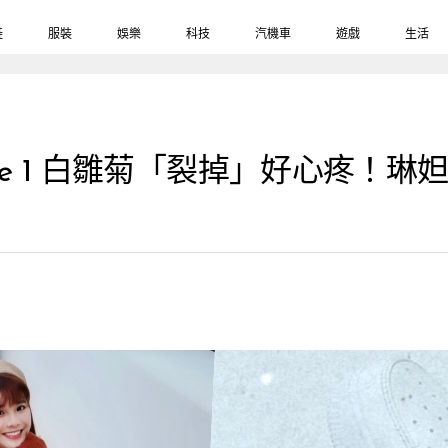
鞋
服裝
娛樂
科技
汽機車
遊戲
生活
ir Force 1 白雛菊「裂掉」好