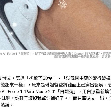
 x Nike Air Force 1「白雛菊」，除了有潮流時尚圈神級人物 G-Dragon 的名
自然磨損展露獨樹一格的自我風格，更讓鞋迷追捧。（i
IG 發文，寫道「抱歉了GD💔」、「就像國中穿的流行破
縫起來一樣」，原來是琳妲爸爸將鞋面上已穿出裂痕、磨損
Nike Air Force 1 “Para-Noise 2.0″「白雛菊」，用白
妹妹啊，你鞋子壞掉我幫你補好了。」而這篇貼文一出，
絲熱議。