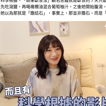
有科學根據。「蔬果斷食法」顧名思義就是
斷食
的 7 天
，先吃瀉鹽，再喝橄欖油混合葡萄柚汁，之後她開始腹瀉
，她以為那就是「膽結石」，事實上，那並非膽石，而是