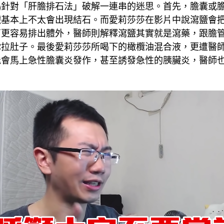
鴿
針對「肝膽排石法」破解一連串的迷思。首先，膽囊或
臟基本上不太會出現結石。而愛莉莎莎在影片中說瀉鹽會
石更容易排出體外，醫師則解釋瀉鹽其實就是瀉藥，跟膽
你拉肚子。最後愛莉莎莎所喝下的橄欖油混合液，更遭醫
能會馬上急性膽囊炎發作，甚至誘發急性的胰臟炎，醫師
。