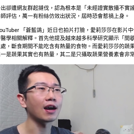
一出卻遭網友群起撻伐，認為根本是「未經證實散播不實
醫師評估，萬一有粉絲仿效出狀況，屆時恐會惹禍上身。
uTuber 「
蒼藍鴿
」近日也拍片打臉，愛莉莎莎在影片中
的醫學相關解釋。首先他提及越來越多科學研究顯示「間
益處，斷食期間不能吃含有熱量的食物
。而
愛莉莎莎的蔬
其一是蔬果其實也有熱量，其二是只攝取蔬果營養素會非