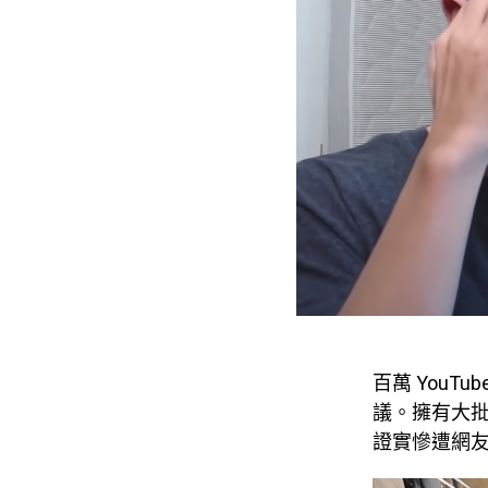
百萬 You
議。擁有大
證實慘遭網