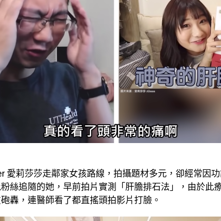
Tuber 愛莉莎莎走鄰家女孩路線，拍攝題材多元，卻經常因
批粉絲追隨的她，早前拍片實測「肝膽排石法」，由於此
友砲轟，連醫師看了都直搖頭拍影片打臉。