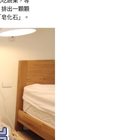
只能吃蔬果，等
，排出一顆顆
「皂化石」。