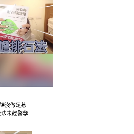
功課沒做足惹
療法未經醫學