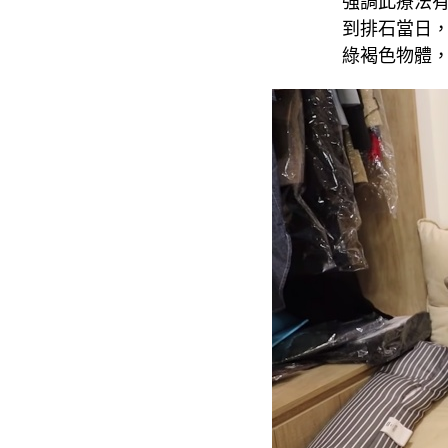
強調此療法
到排石當日
綠褐色物體