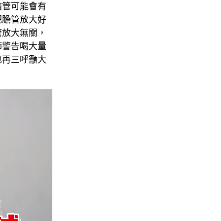
膽管可能會有
把膽管放大好
管放大無關，
師警告喝大量
也再三呼籲大