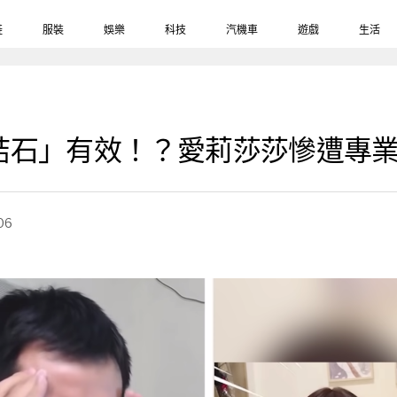
鞋
服裝
娛樂
科技
汽機車
遊戲
生活
結石」有效！？愛莉莎莎慘遭專
06