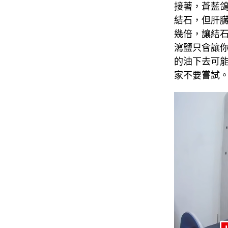
接著，
蒼藍
結石，但肝
幾倍，讓結
瀉鹽只會讓
的油下去可
家不要嘗試