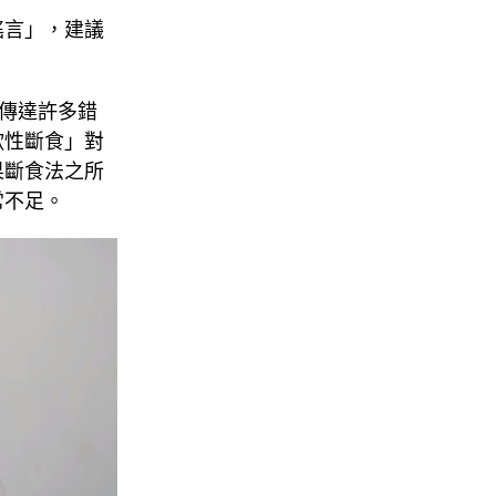
謠言」，建議
傳達許多錯
歇性斷食」對
果斷食法之所
常不足。