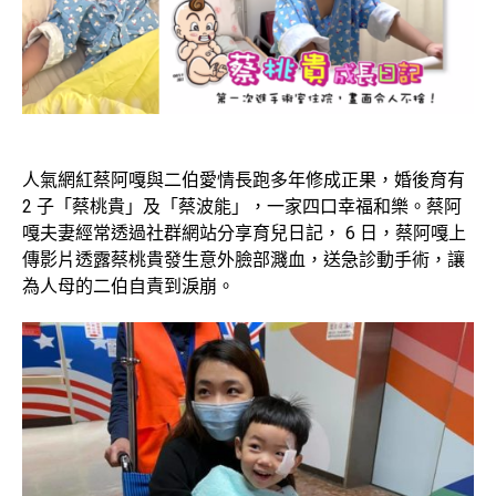
人氣網紅蔡阿嘎與二伯愛情長跑多年修成正果，婚後育有
2 子「蔡桃貴」及「蔡波能」，一家四口幸福和樂。蔡阿
嘎夫妻經常透過社群網站分享育兒日記， 6 日，蔡阿嘎上
傳影片透露蔡桃貴發生意外臉部濺血，送急診動手術，讓
為人母的二伯自責到淚崩。