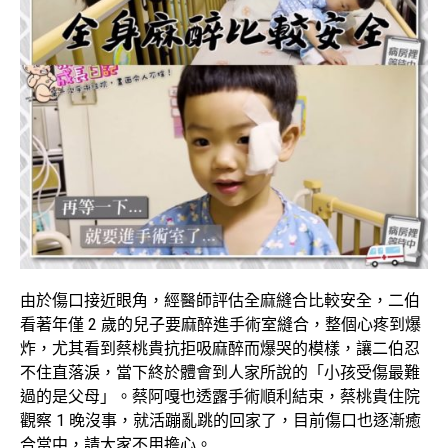
由於傷口接近眼角，經醫師評估全麻縫合比較安全，二伯
看著年僅 2 歲的兒子要麻醉進手術室縫合，整個心疼到爆
炸，尤其看到蔡桃貴抗拒吸麻醉而爆哭的模樣，讓二伯忍
不住直落淚，當下終於體會到人家
所
說的「小孩受傷最難
過的是父母」。蔡阿嘎也透露手術順利結束，蔡桃貴住院
觀察 1 晚沒事，就活蹦亂跳的回家了，目前傷口也逐漸癒
合當中，請大家不用擔心。