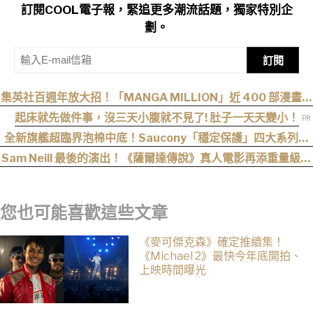
訂閱COOL電子報，緊追更多潮流話題，獨家特別企
劃。
訂閱
集英社百週年放大招！「MANGA MILLION」近 400 部漫畫免
費看，《航海王》、《火影忍者》支援逾百種語言
起床就先做件事，沒三天小腹就不見了! 肚子一天天變小！
全新旗艦超臨界泡棉中底！Saucony「穩定保護」四大系列鞋
款發布
Sam Neill 最後的演出！《薩爾達傳說》真人電影再添重量級卡
司
您也可能喜歡這些文章
《麥可傑克森》確定推續集！
《Michael 2》最快今年底開拍、
上映時間曝光