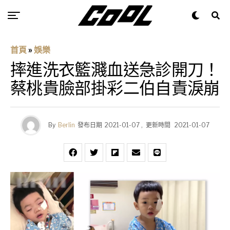
首頁
»
娛樂
摔進洗衣籃濺血送急診開刀！
蔡桃貴臉部掛彩二伯自責淚崩
By
Berlin
發布日期
2021-01-07
,
更新時間
2021-01-07