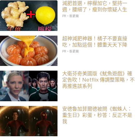
減肥首選，檸檬加它，堅持一
週，腰細了，瘦到你懷疑人生
PR・新素簡
超神減肥神器！橘子不要直接
吃，加點這個！體重天天下降
PR・新素簡
大衛芬奇美國版《魷魚遊戲》確
定告吹！Netflix 傳調整策略，不
再推進該系列
安德魯加菲爾德被問《蜘蛛人：
重生日》彩蛋，秒答：反正不是
我