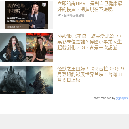
立即諮詢HPV！是對自己健康最
好的投資，把握現在不嫌晚！
PR・台灣癌症基金會
Netflix《不良一族尋愛記2》小
栗彩朱佳是誰？僅國小畢業人生
超戲劇化，IG、背景一次認識
怪獸之王回歸！《哥吉拉-0.0》9
月登紐約影展世界首映，台灣 11
月 6 日上映
Recommended by