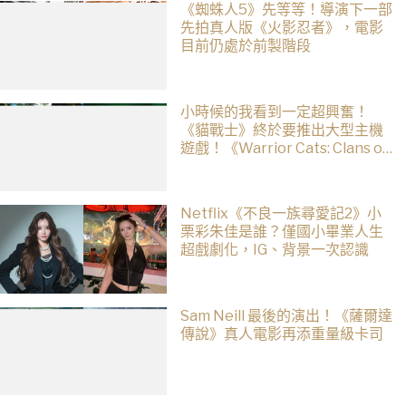
《蜘蛛人5》先等等！導演下一部
先拍真人版《火影忍者》，電影
目前仍處於前製階段
小時候的我看到一定超興奮！
《貓戰士》終於要推出大型主機
遊戲！《Warrior Cats: Clans of
the Forest》今年秋季登場，自
創貓咪加入四大部族冒險
Netflix《不良一族尋愛記2》小
栗彩朱佳是誰？僅國小畢業人生
超戲劇化，IG、背景一次認識
Sam Neill 最後的演出！《薩爾達
傳說》真人電影再添重量級卡司