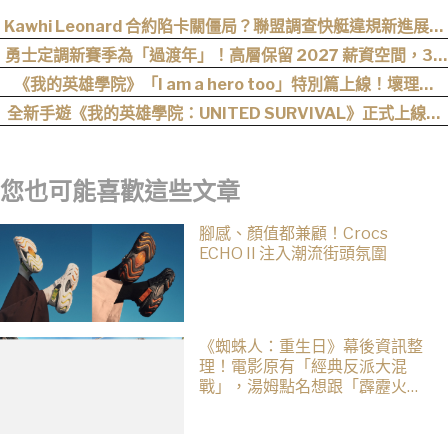
Kawhi Leonard 合約陷卡關僵局？聯盟調查快艇違規新進展：
最可能和解收場
勇士定調新賽季為「過渡年」！高層保留 2027 薪資空間，38
歲 Stephen Curry 恐無幫手！
《我的英雄學院》「I am a hero too」特別篇上線！壞理版
〈Hero too〉正式公開！
全新手遊《我的英雄學院：UNITED SURVIVAL》正式上線！
事前登錄人數突破 100 萬！
您也可能喜歡這些文章
腳感、顏值都兼顧！Crocs
ECHO II 注入潮流街頭氛圍
《蜘蛛人：重生日》幕後資訊整
理！電影原有「經典反派大混
戰」，湯姆點名想跟「霹靂火」
合作！邁爾斯注定加入 MCU