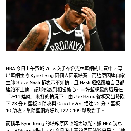
NBA 今日上午費城 76 人交手布魯克林籃網的比賽中，傳
出籃網主將 Kyrie Irving 因個人因素缺賽，而這原因連自家
主帥 Steve Nash 都表示不知情，且 Nash 還透露連自己都
連絡不上他，讓球迷感到相當擔心。幸好籃網最終還是在
「7-11 連線」未打的情況下，由 Joe Harris 從板凳出發砍
下 28 分 6 籃板 4 助攻與 Caris LeVert 挹注 22 分 7 籃板
10 助攻，幫助籃網終場以 122：109 擊敗對手。
而稍早 Kyrie Irving 的缺席原因也隨之曝光，據 NBA 消息
人士
@ScoopB
指出，KI 今日沒出賽的原因純粹只是：「他