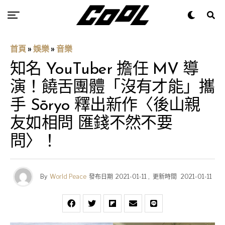
首頁
»
娛樂
»
音樂
知名 YouTuber 擔任 MV 導
演！饒舌團體「沒有才能」攜
手 Sōryo 釋出新作〈後山親
友如相問 匯錢不然不要
問〉！
By
World Peace
發布日期
2021-01-11
,
更新時間
2021-01-11