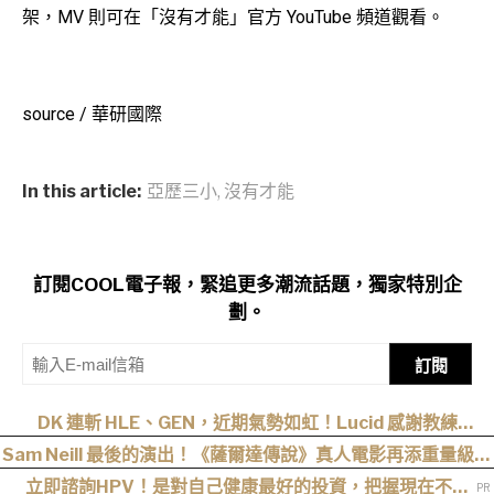
架，MV 則可在「沒有才能」官方 YouTube 頻道觀看。
source / 華研國際
In this article:
亞歷三小
,
沒有才能
訂閱COOL電子報，緊追更多潮流話題，獨家特別企
劃。
訂閱
DK 連斬 HLE、GEN，近期氣勢如虹！Lucid 感謝教練
cvMax：多虧監督大量人身攻擊、冷嘲熱諷
Sam Neill 最後的演出！《薩爾達傳說》真人電影再添重量級卡
司
立即諮詢HPV！是對自己健康最好的投資，把握現在不嫌