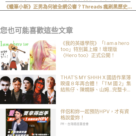
晚！
《蠟筆小新》正男為何被全網公審？Threads 瘋刷黑歷史，
Jisoo、Karina 都曾點名最討厭
您也可能喜歡這些文章
《我的英雄學院》「I am a hero
too」特別篇上線！壞理版
〈Hero too〉正式公開！
THAT’S MY SHHH X 國語作業簿
睽違 8 年再合體！「TM 國 2」集
結熊仔、陳嫺靜、山姆…完整卡
司、售票資訊一次看
伴侶和妳一起預防HPV，才有資
格說愛妳！
PR・台灣癌症基金會