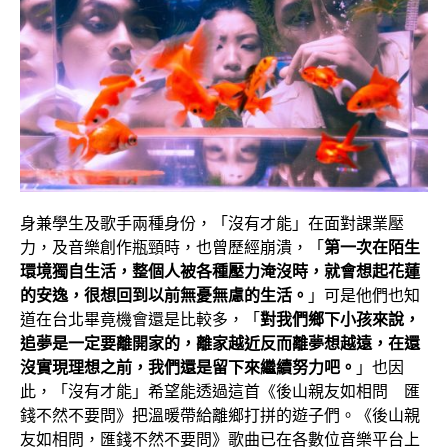
身兼學生及歌手兩種身份，「沒有才能」在面對課業壓
力，及音樂創作瓶頸時，也曾歷經崩潰，「
第一次在陌生
環境獨自生活，整個人被各種壓力淹沒時，就會想起花蓮
的安逸，很想回到以前無憂無慮的生活。
」可是他們也知
道在台北畢竟機會還是比較多，「
對我們鄉下小孩來說，
追夢是一定要離開家的，離家越近反而離夢想越遠，在還
沒實現理想之前，我們還是留下來繼續努力吧。
」也因
此，「沒有才能」希望能透過這首《後山親友如相問 匯
錢不然不要問》把溫暖帶給離鄉打拼的遊子們。《後山親
友如相問，匯錢不然不要問》歌曲已在各數位音樂平台上