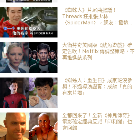
《蜘蛛人》片尾曲掀議！
Threads 狂推張少林
〈SpiderMan〉，網友：播這個
直接神作預定
大衛芬奇美國版《魷魚遊戲》確
定告吹！Netflix 傳調整策略，不
再推進該系列
《蜘蛛人：重生日》成家班沒參
與！不過導演證實：成龍「真的
有來片場」
全都回來了！全新《神鬼傳奇》
電影確定經典反派「印和闐」也
會回歸