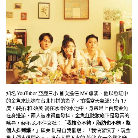
知名 YouTuber 亞歷三小 首次擔任 MV 導演，他以魚缸中
的金魚來比喻在台北打拼的遊子。拍攝當天氣溫只有 17
度，裴拓 和 碩美 躺在冰冷的水池中，身邊是上百隻金魚
在身邊游，兩人被凍得直發抖，金魚紅臉妝底下是發青的
嘴唇，裴拓 忍不住哀號：「
我核心不夠，脂肪也不夠，整
個人抖到爆。
」碩美 則是自我催眠：「我快習慣了，玩金
魚大便水很開心。」唯有不需下水的 若欣 在一旁興災樂