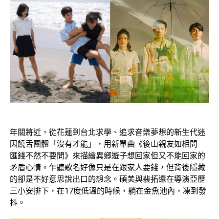
年關將近，從花蓮到台北求學、追求音樂夢想的新生代迷
因饒舌團體「沒有才能」，用新單曲《後山親友如相問
匯錢不然不要問》來描繪異鄉遊子想回家但又不能回家的
矛盾心情。乍聽歌名好像只是在跟家人要錢，但背後隱藏
的卻是不好意思說出口的想念。碩美與裴拓還在導演亞歷
三小安排下，在17度低溫的時候，躺在金魚池內，凍到發
抖。