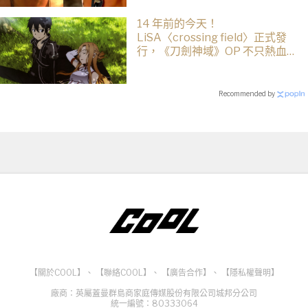
14 年前的今天！
LiSA〈crossing field〉正式發
行，《刀劍神域》OP 不只熱血還
藏著桐人、亞絲娜最深的羈絆
Recommended by
【關於COOL】
、
【聯絡COOL】
、
【廣告合作】
、
【隱私權聲明】
廠商：英屬蓋曼群島商家庭傳媒股份有限公司城邦分公司
統一編號：80333064