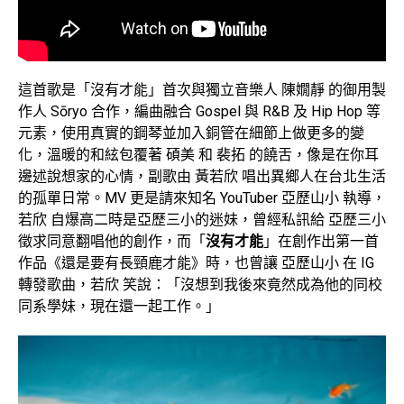
這首歌是「沒有才能」首次與獨立音樂人 陳嫺靜 的御用製
作人 Sōryo 合作，編曲融合 Gospel 與 R&B 及 Hip Hop 等
元素，使用真實的鋼琴並加入銅管在細節上做更多的變
化，溫暖的和絃包覆著 碩美 和 裴拓 的饒舌，像是在你耳
邊述說想家的心情，副歌由 黃若欣 唱出異鄉人在台北生活
的孤單日常。MV 更是請來知名 YouTuber 亞歷山小 執導，
若欣 自爆高二時是亞歷三小的迷妹，曾經私訊給 亞歷三小
徵求同意翻唱他的創作，而「
沒有才能
」在創作出第一首
作品《還是要有長頸鹿才能》時，也曾讓 亞歷山小 在 IG
轉發歌曲，若欣 笑說：「沒想到我後來竟然成為他的同校
同系學妹，現在還一起工作。」