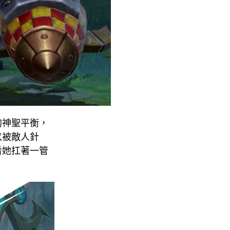
的神聖平衡，
以被敵人針
看她扛著一管