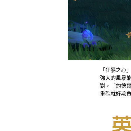
「狂暴之心
強大的風暴
對，「約德
重砲就好欺