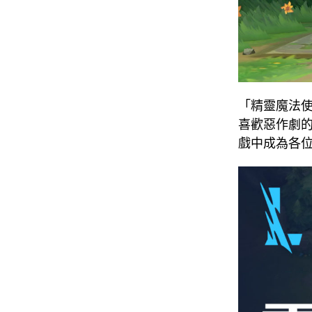
「精靈魔法
喜歡惡作劇
戲中成為各