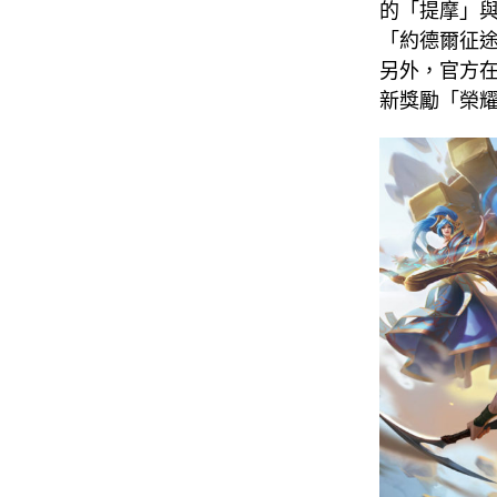
的「提摩」
「約德爾征途
另外，官方
新獎勵「榮耀