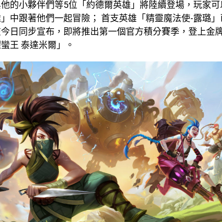
與他的小夥伴們等5位「約德爾英雄」將陸續登場，玩家可
」中跟著他們一起冒險； 首支英雄「精靈魔法使-露璐
在今日同步宣布，即將推出第一個官方積分賽季，登上金
蠻王 泰達米爾」。