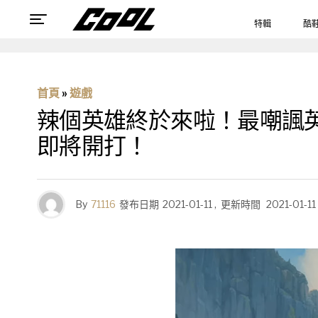
特輯
酷
首頁
»
遊戲
辣個英雄終於來啦！最嘲諷
即將開打！
By
71116
發布日期
2021-01-11
,
更新時間
2021-01-11