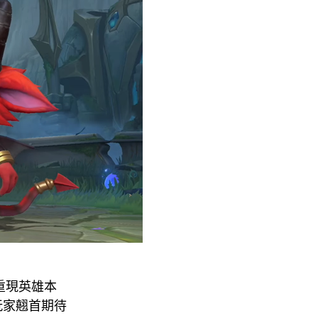
重現英雄本
玩家翹首期待