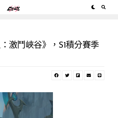
：激鬥峽谷》，S1積分賽季