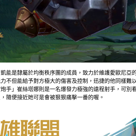
」凱能是隸屬於均衡秩序團的成員，致力於維護愛歐尼亞
能力不但能給予對方極大的傷害及控制，迅捷的他同樣難
爾炮手」崔絲塔娜則是一名爆發力極強的遠程射手，可別
負，隨便接近她可是會被狠狠痛擊一番的喔。