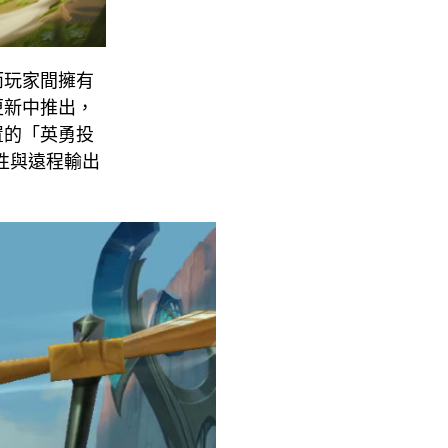
而玩家間擁有
更新中推出，
置的「英勇投
性與遠程輸出