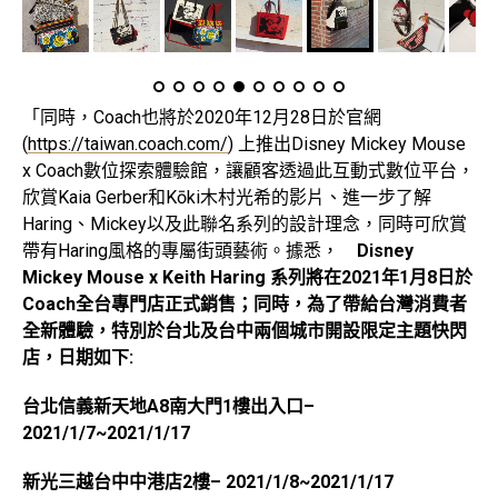
「同時，Coach也將於2020年12月28日於官網
(
https://taiwan.coach.com/
) 上推出Disney Mickey Mouse
x Coach數位探索體驗館，讓顧客透過此互動式數位平台，
欣賞Kaia Gerber和Kōki木村光希的影片、進一步了解
Haring、Mickey以及此聯名系列的設計理念，同時可欣賞
帶有Haring風格的專屬街頭藝術。據悉，
Disney
Mickey Mouse x Keith Haring
系列將在
2021
年
1
月
8
日於
Coach
全台專門店正式銷售；
同時，為了帶給台灣消費者
全新體驗，特別於台北及台中兩個城市開設限定主題快閃
店，日期如下
:
台北信義新天地
A8
南大門
1
樓出入口
–
2021/1/7~2021/1/17
新光三越台中中港店
2
樓
– 2021/1/8~2021/1/17