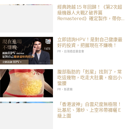
經典跨越 15 年回歸！《第2次超
級機器人大戰Z 破界篇
Remastered》確定製作，帶你
回顧 SRWZ 系列
立即諮詢HPV！是對自己健康最
好的投資，把握現在不嫌晚！
PR・台灣癌症基金會
腹部脂肪的「剋星」找到了，常
吃這幾物，吃走大肚囊，瘦出小
蠻腰
PR・新素簡
「香港波神」白雲尺度無極限！
比基尼、薄紗、上空吊帶褲曬 E
級上圍