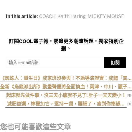
In this article:
COACH
,
Keith Haring
,
MICKEY MOUSE
訂閱COOL電子報，緊追更多潮流話題，獨家特別企
劃。
訂閱
《蜘蛛人：重生日》成家班沒參與！不過導演證實：成龍「真的
有來片場」
全新《烏龍派出所》動畫聲優將全面換血！兩津、中川、麗子、
大原所長新卡司 9 月 5 日揭曉
起床就先做件事，沒三天小腹就不見了! 肚子一天天變小！
減肥首選，檸檬加它，堅持一週，腰細了，瘦到你懷疑人
生
您也可能喜歡這些文章