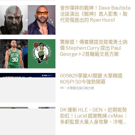
會炸彈摔的戰神！Dave Bautista
洽談演出《戰神》真人影集，取
代受傷退出的 Ryan Hurst
驚聯盟！傳塞爾提克致電勇士詢
價 Stephen Curry 提出 Paul
George＋2首輪籤交易方案
009829掌握AI關鍵 大華韓國
KOSPI 50今強勢開募
PR・大華銀全能行銷方案
DK 連斬 HLE、GEN，近期氣勢
如虹！Lucid 感謝教練 cvMax：
多虧監督大量人身攻擊、冷嘲熱
諷