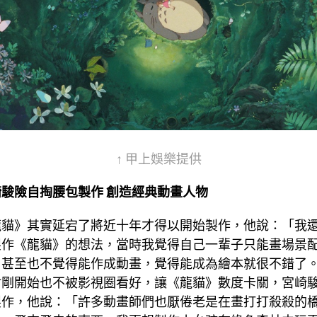
↑ 甲上娛樂提供
駿險自掏腰包製作 創造經典動畫人物
龍貓》其實延宕了將近十年才得以開始製作，他說：「我
製作《龍貓》的想法，當時我覺得自己一輩子只能畫場景
，甚至也不覺得能作成動畫，覺得能成為繪本就很不錯了
材剛開始也不被影視圈看好，讓《龍貓》數度卡關，宮崎
製作，他說：「許多動畫師們也厭倦老是在畫打打殺殺的