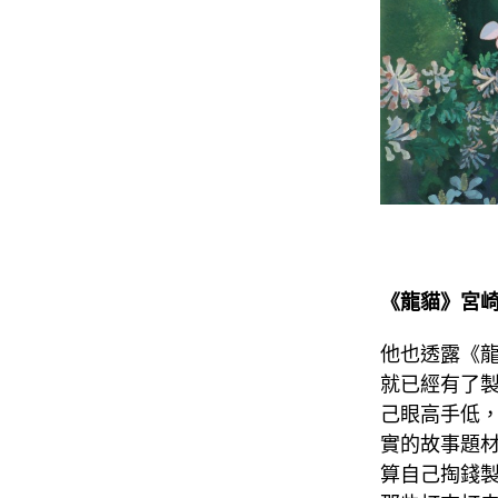
《龍貓》宮崎
他也透露《
就已經有了
己眼高手低
實的故事題
算自己掏錢