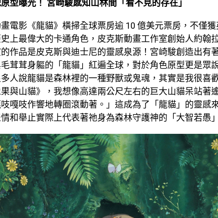
原型曝光！ 宮崎駿感知山林間「看不見的存在」
畫電影《龍貓》橫掃全球票房逾 10 億美元票房，不僅
歷史上最偉大的卡通角色，皮克斯動畫工作室創始人約翰
室的作品是皮克斯與迪士尼的靈感泉源！宮崎駿創造出有
與毛茸茸身軀的「龍貓」紅遍全球，對於角色原型更是眾
很多人說龍貓是森林裡的一種野獸或鬼魂，其實是我很喜
橡果與山貓》，我想像高達兩公尺左右的巨大山貓呆站著
嘎吱嘎吱作響地轉圈滾動著。」這成為了「龍貓」的靈感
表情和舉止實際上代表著祂身為森林守護神的「大智若愚