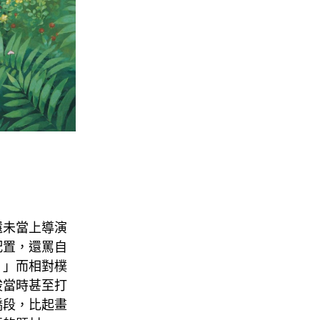
還未當上導演
配置，還罵自
。」而相對樸
駿當時甚至打
橋段，比起畫