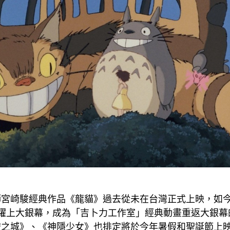
宮崎駿經典作品《龍貓》過去從未在台灣正式上映，如今
寒假躍上大銀幕，成為「吉卜力工作室」經典動畫重返大銀
空之城》、《神隱少女》也排定將於今年暑假和聖誕節上