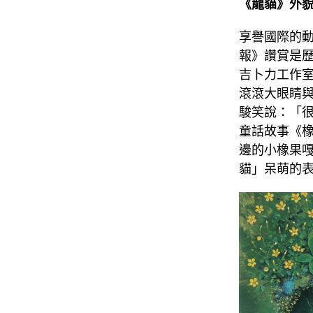
《龍貓》外貌
享譽國際的動
報》讚賞是
吉卜力工作
滾滾大眼睛
駿笑說：「
童話故事《
邊的小橡果
貓」呆萌的