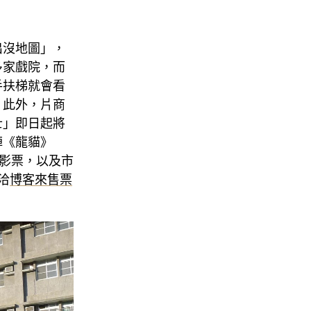
出沒地圖」，
多家戲院，而
手扶梯就會看
。此外，片商
士」即日起將
陣《龍貓》
電影票，以及市
洽
博客來售票