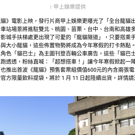
↑ 甲上娛樂提供
龍貓》電影上映，發行片商甲上娛樂更曝光了「全台龍貓
公車站場景將進駐雙北、桃園、苗栗、台中、台南和高雄
秀影城手扶梯處更出現了可愛的「龍貓隧道」，只要搭乘
梅與大小龍貓，這些佈置物勢將成為今年寒假的打卡熱點
典角色「貓巴士」為主圖刊登百輛公車廣告，這些「貓巴
區跑透透，粉絲直喊：「超想搭車！」讓今年寒假掀起一
也推出首波《龍貓》預售套票組價值600元的內含兩張
官方限量飲料提袋，將於 1 月 11 日起陸續出貨，詳情請