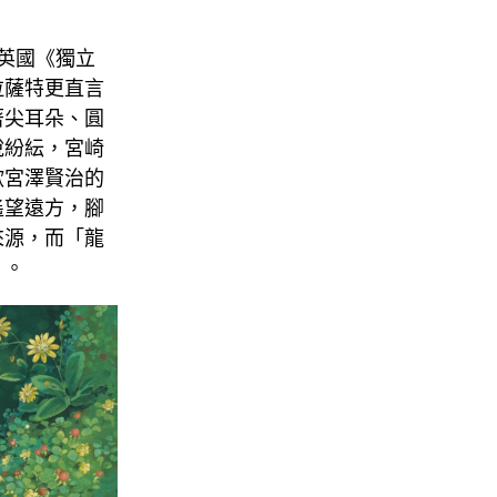
獲英國《獨立
拉薩特更直言
著尖耳朵、圓
說紛紜，宮崎
歡宮澤賢治的
遙望遠方，腳
來源，而「龍
」。