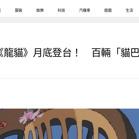
鞋
服裝
娛樂
科技
汽機車
遊戲
生活
《龍貓》月底登台！ 百輛「貓