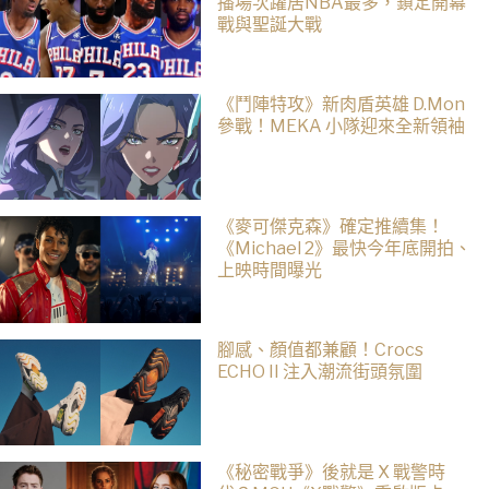
播場次躍居NBA最多，鎖定開幕
戰與聖誕大戰
《鬥陣特攻》新肉盾英雄 D.Mon
參戰！MEKA 小隊迎來全新領袖
《麥可傑克森》確定推續集！
《Michael 2》最快今年底開拍、
上映時間曝光
腳感、顏值都兼顧！Crocs
ECHO II 注入潮流街頭氛圍
《秘密戰爭》後就是 X 戰警時