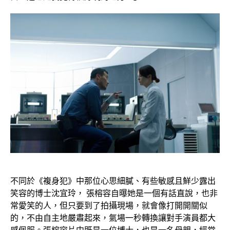
不同於《複身犯》中那位心思細膩、有些敏感且鮮少露出
笑容的博士沈宜玲， 張榕容自曝她是一個有話直說，也非
常愛笑的人，但只要到了拍攝現場，就會像打開開關似
的，不由自主地嚴肅起來，氣場一秒轉換讓對手演員都大