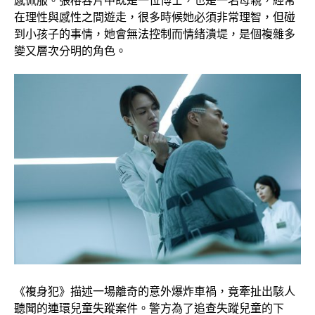
感佩服。張榕容片中既是一位博士，也是一名母親，經常
在理性與感性之間遊走，很多時候她必須非常理智，但碰
到小孩子的事情，她會無法控制而情緒潰堤，是個複雜多
變又層次分明的角色。
《複身犯》描述一場離奇的意外爆炸車禍，竟牽扯出駭人
聽聞的連環兒童失蹤案件。警方為了追查失蹤兒童的下