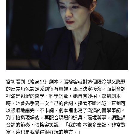
當初看到《複身犯》劇本，張榕容就對這個既冷靜又脆弱
的反差角色設定感到很有興趣，馬上決定接演，面對台詞
裡滿是艱澀的醫學、科學詞彙，她自有妙招。拿到劇本
時，她會先手寫一次自己的台詞，接著不斷地唸，直到可
以很順地講完、不卡詞，劇本裡也寫了滿滿的醫學筆記。
到了拍攝現場後，再配合現場的道具、環境等等，調整講
台詞的節奏，張榕容笑說：「我的劇本很多筆記、非常豐
富，這也是我覺得很好玩的地方。」