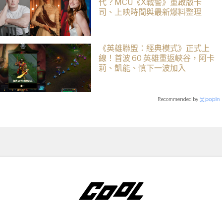
代？MCU《X戰警》重啟版卡
司、上映時間與最新爆料整理
《英雄聯盟：經典模式》正式上
線！首波 60 英雄重返峽谷，阿卡
莉、凱能、慎下一波加入
Recommended by