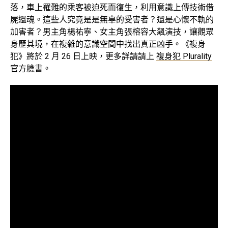
落，車上罹難的乘客被迫死而復生，利用意識上傳技術借
屍還魂。這些人究竟是是無辜的受害者？還是心懷不軌的
加害者？男主角楊祐寧、女主角張榕容大飆演技，讓觀眾
身歷其境，在複雜的意識空間中找出真正凶手。《複身
犯》將於
2
月
26
日上映，更多詳請請上
複身犯 Plurality
官方臉書。