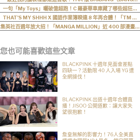
BANG BANG〉一天不聽難受，聽了難受一整天
一句「My Toys」曬破億超跑！C 羅豪華車庫藏了哪些超狂神
獸？
THAT’S MY SHHH X 國語作業簿睽違 8 年再合體！「TM 國
2」集結熊仔、陳嫺靜、山姆…完整卡司、售票資訊一次看
集英社百週年放大招！「MANGA MILLION」近 400 部漫畫免
費看，《航海王》、《火影忍者》支援逾百種語言
您也可能喜歡這些文章
BLACKPINK 十週年見面會差點
四缺一？活動限 40 人入場 YG 遭
全網撻伐！
BLACKPINK 出道十週年合體直
播！JISOO 公開道歉：讓大家失
望很抱歉！
詹皇無解的影響力！76人全美直