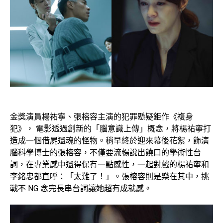
金獎演員楊祐寧、張榕容主演的犯罪懸疑鉅作《複身
犯》， 電影透過創新的「腦意識上傳」概念，將楊祐寧打
造成一個借屍還魂的怪物。稍早終於迎來幕後花絮，飾演
腦科學博士的張榕容，不僅要流暢說出饒口的學術性台
詞，在專業感中還得保有一點感性，一起對戲的楊祐寧和
李銘忠都直呼：「太難了！」。張榕容則是樂在其中，挑
戰不
NG
念完長串台詞讓她超有成就感。