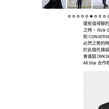
還有值得聊的是，
之時， Rick
和 CONVER
必然之勢的時
於此個先鋒
會遠超 DRKSH
All Star 