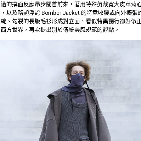
亡過的撲面反應昂步闊首前來，著用特殊剪裁寬大皮革背
以及略顯浮誇 Bomber Jacket 的特意收腰或向外擴
破綻、勾裂的長版毛衫形成對立面，看似特異獨行卻好似
的西方世界，再次提出別於傳統美感規範的觀點。