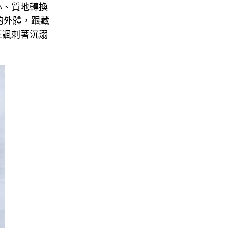
心、質地轉換
張的外體，跟藏
正諷刺著沉溺