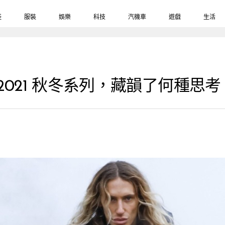
鞋
服裝
娛樂
科技
汽機車
遊戲
生活
s 2021 秋冬系列，藏韻了何種思考