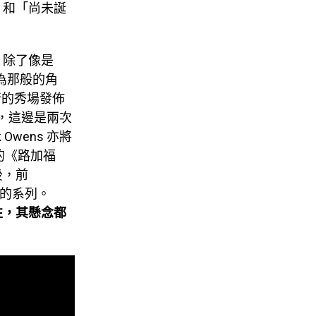
」和「尚未誕
，除了像是
格成為那般的角
進行的秀場發佈
背景，這邊是兩次
wens 亦將
典的《路加福
後，前
靈感的系列。
性，其懸念都