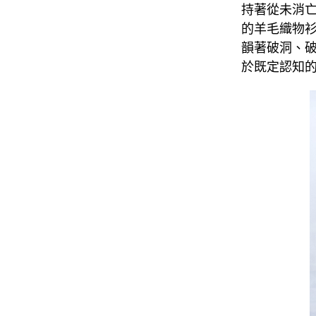
持著從未消
的羊毛織物衫，
韻著破洞、
於既定認知