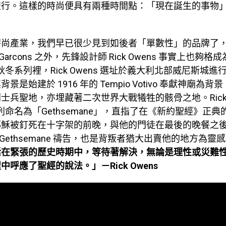
流行。這樣的時尚便具有兩種時間點：「現在誕生的事物
。
時尚產業，我們早已很少見到如後者「單數性」的品牌了
s Garcons 之外，先鋒設計師 Rick Owens 事實上也夠
年秋冬系列裡，Rick Owens 選址於義大利北部威尼斯城
景是始建於 1916 年的 Tempio Votivo 奉獻神廟為
士兵聖地，亦埋藏著二次世界大戰犧牲的骸骨之地。Rick O
系列命名為「Gethsemane」，直指了在《新約聖經》正
耶穌被釘死在十字架的前晚，與他的門徒在最後的晚餐之
n of Gethsemane 禱告，也是背叛者猶大出賣他的地方為
活在緊張的歷史時期中，等待著解決，無論是理性或災難
呼應了聖經的說法。」－Rick Owens