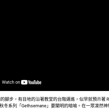
的腳步，有目地的沿著教堂的台階邁進，似早就預示著 Ri
021 秋冬系列「Gethsemane」要闡明的暗喻。在一眾凜