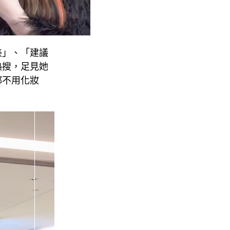
美」、「建議
熱搜，足見她
都不用化妝