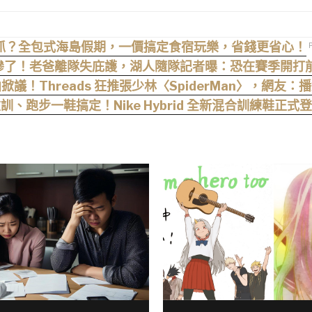
抓？全包式海島假期，一價搞定食宿玩樂，省錢更省心！
ny 慘了！老爸離隊失庇護，湖人隨隊記者曝：恐在賽季開打
議！Threads 狂推張少林〈SpiderMan〉，網友
訓、跑步一鞋搞定！Nike Hybrid 全新混合訓練鞋正式