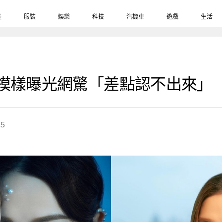
鞋
服裝
娛樂
科技
汽機車
遊戲
生活
純模樣曝光網驚「差點認不出來」
25