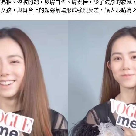
妝亮相。淡妝的她，皮膚白皙、膚況佳，少了濃厚的妝感
家女孩，與舞台上的超強氣場形成強烈反差，讓人眼睛為