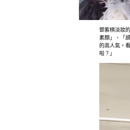
鄧紫棋淡妝
素顏」、「
的高人氣。
啦？」