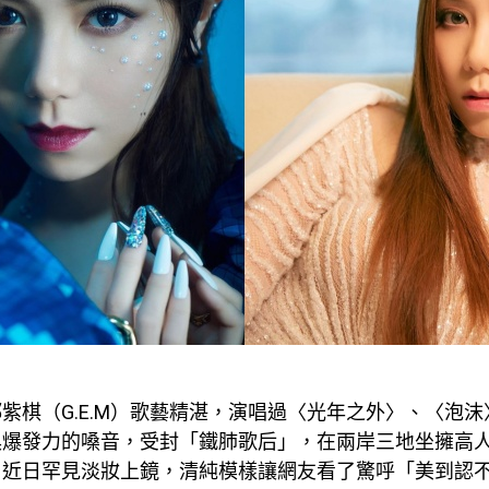
紫棋（G.E.M）歌藝精湛，演唱過〈光年之外〉、〈泡
具爆發力的嗓音，受封「鐵肺歌后」，在兩岸三地坐擁高
，近日罕見淡妝上鏡，清純模樣讓網友看了驚呼「美到認