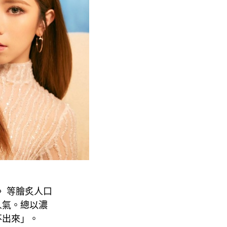
沫〉等膾炙人口
人氣。總以濃
不出來」。