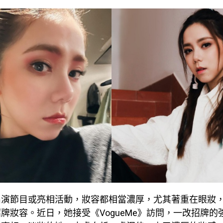
出演節目或亮相活動，妝容都相當濃厚，尤其著重在眼妝
牌妝容。近日，她接受《VogueMe》訪問，一改招牌的