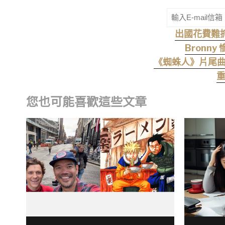
出國花費難
Bron
《蜘蛛人》片尾曲掀
重
您也可能喜歡這些文章