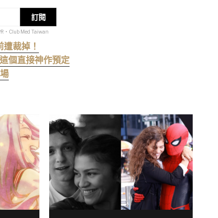
訂閱
PR・Club Med Taiwan
前遭裁掉！
：播這個直接神作預定
登場