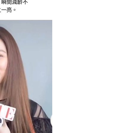
，瞬間減齡不
之一亮。