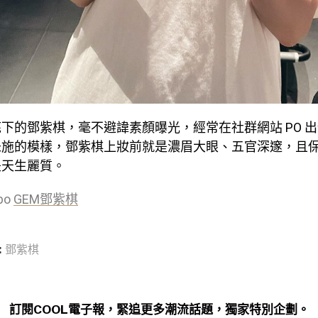
下的鄧紫棋，毫不避諱素顏曝光，經常在社群網站 PO 
未施的模樣，鄧紫棋上妝前就是濃眉大眼、五官深邃，且
是天生麗質。
ibo
GEM鄧紫棋
:
鄧紫棋
訂閱COOL電子報，緊追更多潮流話題，獨家特別企劃。