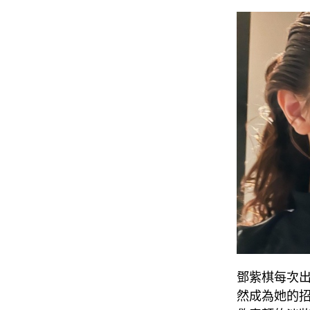
鄧紫棋每次
然成為她的招