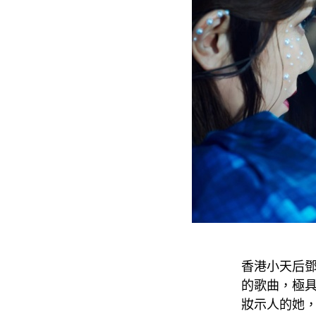
香港小天后鄧
的歌曲，極
妝示人的她