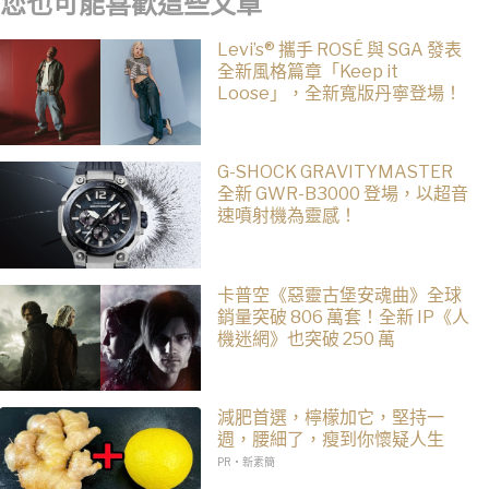
您也可能喜歡這些文章
Levi’s® 攜手 ROSÉ 與 SGA 發表
全新風格篇章「Keep it
Loose」，全新寬版丹寧登場！
G-SHOCK GRAVITYMASTER
全新 GWR-B3000 登場，以超音
速噴射機為靈感！
卡普空《惡靈古堡安魂曲》全球
銷量突破 806 萬套！全新 IP《人
機迷網》也突破 250 萬
減肥首選，檸檬加它，堅持一
週，腰細了，瘦到你懷疑人生
PR・新素簡