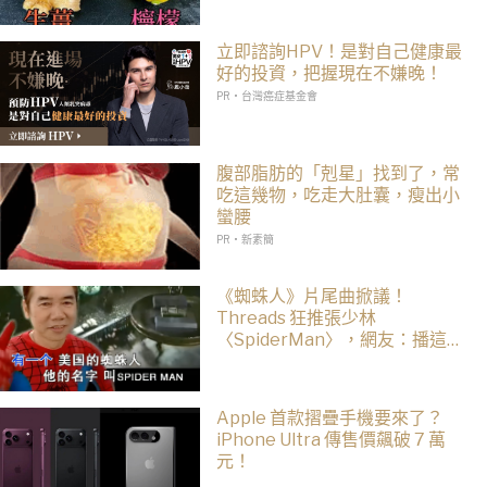
立即諮詢HPV！是對自己健康最
好的投資，把握現在不嫌晚！
PR・台灣癌症基金會
腹部脂肪的「剋星」找到了，常
吃這幾物，吃走大肚囊，瘦出小
蠻腰
PR・新素簡
《蜘蛛人》片尾曲掀議！
Threads 狂推張少林
〈SpiderMan〉，網友：播這個
直接神作預定
Apple 首款摺疊手機要來了？
iPhone Ultra 傳售價飆破 7 萬
元！