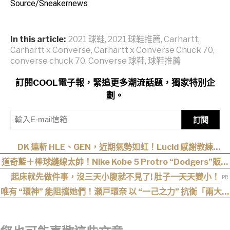
Source/Sneakernews
In this article:
2021 球鞋
,
2021 球鞋推薦
,
Carhartt
,
Carhartt x Converse
,
Carhartt x Converse Chuck 70
,
converse chuck 70
,
Converse 球鞋
,
球鞋推薦
訂閱COOL電子報，緊追更多潮流話題，獨家特別企
劃。
訂閱
DK 連斬 HLE、GEN，近期氣勢如虹！Lucid 感謝教練
cvMax：多虧監督大量人身攻擊、冷嘲熱諷
道奇藍＋棒球縫線太帥！Nike Kobe 5 Protro “Dodgers”販售
資訊釋出
起床就先做件事，沒三天小腹就不見了! 肚子一天天變小！
唯有 “環神” 能阻擋她們！瀬戸環奈 以 “一己之力” 抗衡「兩大最
強逆襲」，重磅連霸「七月份」榜單冠軍