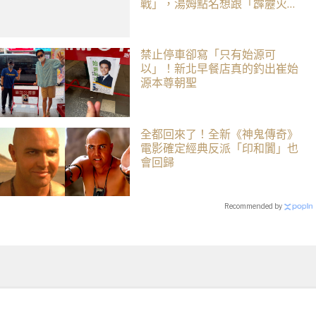
戰」，湯姆點名想跟「霹靂火」
合作！邁爾斯注定加入 MCU
禁止停車卻寫「只有始源可
以」！新北早餐店真的釣出崔始
源本尊朝聖
全都回來了！全新《神鬼傳奇》
電影確定經典反派「印和闐」也
會回歸
Recommended by