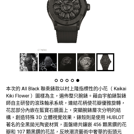
本次的 All Black 聯乘錶款以村上隆指標性的小花（ Kaikai
Kiki Flower ）圖樣為主，遍佈整只腕錶。藉由宇舶錶製錶
師自主研發的滾珠軸承系統，連結花柄使花瓣優雅旋轉，
花蕊部分內嵌在藍寶石鏡面上，突顯腕錶層次分明的結
構，創造特殊 3D 立體視覺效果，錶殼則是使用 HUBLOT
著名的全黑拋光陶瓷材質，面盤總共鑲嵌 456 顆黑鑽的花
瓣和 107 顆黑鑽的花蕊，反映潮流藝術中奢華的街頭元