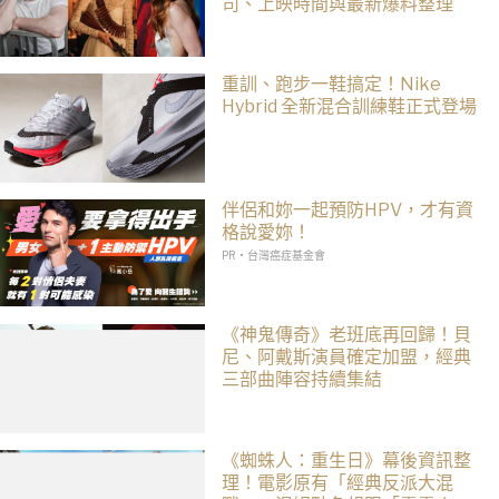
司、上映時間與最新爆料整理
重訓、跑步一鞋搞定！Nike
Hybrid 全新混合訓練鞋正式登場
伴侶和妳一起預防HPV，才有資
格說愛妳！
PR・台灣癌症基金會
《神鬼傳奇》老班底再回歸！貝
尼、阿戴斯演員確定加盟，經典
三部曲陣容持續集結
《蜘蛛人：重生日》幕後資訊整
理！電影原有「經典反派大混