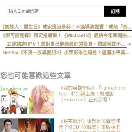
訂閱
《蜘蛛人：重生日》成家班沒參與！不過導演證實：成龍「真的
有來片場」
《麥可傑克森》確定推續集！《Michael 2》最快今年底開拍、
上映時間曝光
立即諮詢HPV！是對自己健康最好的投資，把握現在不嫌
晚！
Netflix《不良一族尋愛記2》小栗彩朱佳是誰？僅國小畢業人
生超戲劇化，IG、背景一次認識
您也可能喜歡這些文章
《我的英雄學院》「I am a hero
too」特別篇上線！壞理版
〈Hero too〉正式公開！
《秘密戰爭》後就是 X 戰警時
代？MCU《X戰警》重啟版卡