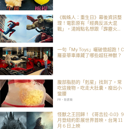
《蜘蛛人：重生日》幕後資訊整
理！電影原有「經典反派大混
戰」，湯姆點名想跟「霹靂火」
合作！邁爾斯注定加入 MCU
一句「My Toys」曬破億超跑！C
羅豪華車庫藏了哪些超狂神獸？
腹部脂肪的「剋星」找到了，常
吃這幾物，吃走大肚囊，瘦出小
蠻腰
PR・新素簡
怪獸之王回歸！《哥吉拉-0.0》9
月登紐約影展世界首映，台灣 11
月 6 日上映