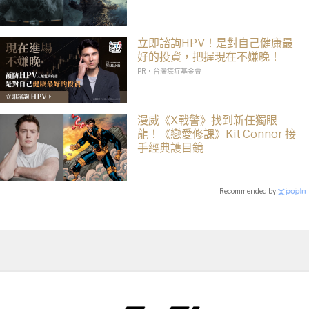
立即諮詢HPV！是對自己健康最
好的投資，把握現在不嫌晚！
PR・台灣癌症基金會
漫威《X戰警》找到新任獨眼
龍！《戀愛修課》Kit Connor 接
手經典護目鏡
Recommended by