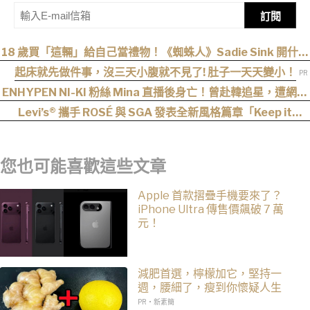
訂閱
18 歲買「這輛」給自己當禮物！《蜘蛛人》Sadie Sink 開什麼
車？
起床就先做件事，沒三天小腹就不見了! 肚子一天天變小！
ENHYPEN NI-KI 粉絲 Mina 直播後身亡！曾赴韓追星，遭網暴
事件始末曝光
Levi’s® 攜手 ROSÉ 與 SGA 發表全新風格篇章「Keep it
Loose」，全新寬版丹寧登場！
您也可能喜歡這些文章
Apple 首款摺疊手機要來了？
iPhone Ultra 傳售價飆破 7 萬
元！
減肥首選，檸檬加它，堅持一
週，腰細了，瘦到你懷疑人生
PR・新素簡