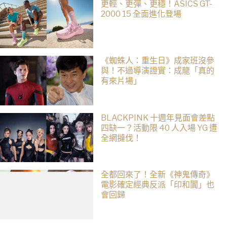
更輕、更彈、更穩！ASICS GT-
2000 15 全面進化登場
《蜘蛛人：重生日》成家班沒參
與！不過導演證實：成龍「真的
有來片場」
BLACKPINK 十週年見面會差點
四缺一？活動限 40 人入場 YG 遭
全網撻伐！
全都回來了！全新《神鬼傳奇》
電影確定經典反派「印和闐」也
會回歸