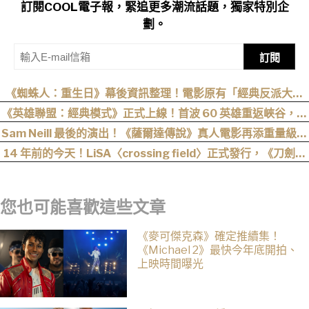
訂閱COOL電子報，緊追更多潮流話題，獨家特別企
劃。
訂閱
《蜘蛛人：重生日》幕後資訊整理！電影原有「經典反派大混
戰」，湯姆點名想跟「霹靂火」合作！邁爾斯注定加入 MCU
《英雄聯盟：經典模式》正式上線！首波 60 英雄重返峽谷，阿
卡莉、凱能、慎下一波加入
Sam Neill 最後的演出！《薩爾達傳說》真人電影再添重量級卡
司
14 年前的今天！LiSA〈crossing field〉正式發行，《刀劍神
域》OP 不只熱血還藏著桐人、亞絲娜最深的羈絆
您也可能喜歡這些文章
《麥可傑克森》確定推續集！
《Michael 2》最快今年底開拍、
上映時間曝光