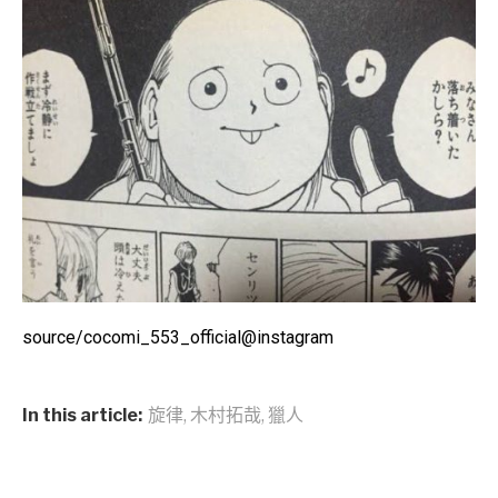
source/cocomi_553_official@instagram
In this article:
旋律
,
木村拓哉
,
獵人