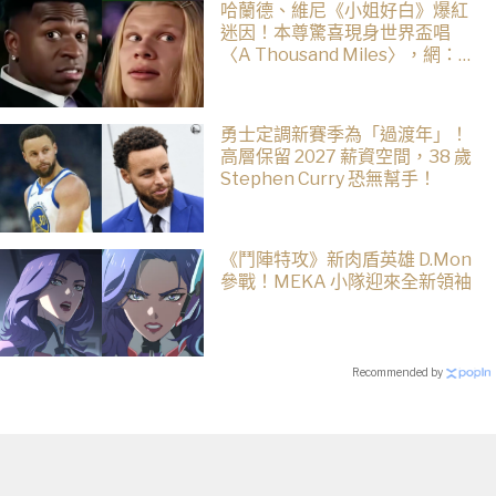
哈蘭德、維尼《小姐好白》爆紅
迷因！本尊驚喜現身世界盃唱
〈A Thousand Miles〉，網：文
藝復興了
勇士定調新賽季為「過渡年」！
高層保留 2027 薪資空間，38 歲
Stephen Curry 恐無幫手！
《鬥陣特攻》新肉盾英雄 D.Mon
參戰！MEKA 小隊迎來全新領袖
Recommended by