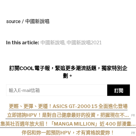
source / 中國新說唱
In this article:
中國新說唱
,
中國新說唱2021
訂閱COOL電子報，緊追更多潮流話題，獨家特別企
劃。
訂閱
更輕、更彈、更穩！ASICS GT-2000 15 全面進化登場
立即諮詢HPV！是對自己健康最好的投資，把握現在不嫌
晚！
集英社百週年放大招！「MANGA MILLION」近 400 部漫畫免
費看，《航海王》、《火影忍者》支援逾百種語言
伴侶和妳一起預防HPV，才有資格說愛妳！