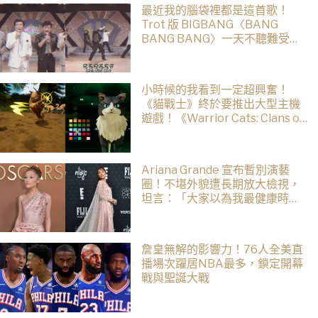
最近我的腦袋裡都是這首歌！
Trot 版 BIGBANG〈BANG
BANG BANG〉一天不聽難受，
聽了難受一整天
小時候的我看到一定超興奮！
《貓戰士》終於要推出大型主機
遊戲！《Warrior Cats: Clans of
the Forest》今年秋季登場，自
創貓咪加入四大部族冒險
Ariana Grande 宣布暫別演藝
圈！不堪外貌遭長期放大檢視，
坦言：「大家以為我最健康時，
其實是人生最低谷」
詹皇無解的影響力！76人全美直
播場次躍居NBA最多，鎖定開幕
戰與聖誕大戰