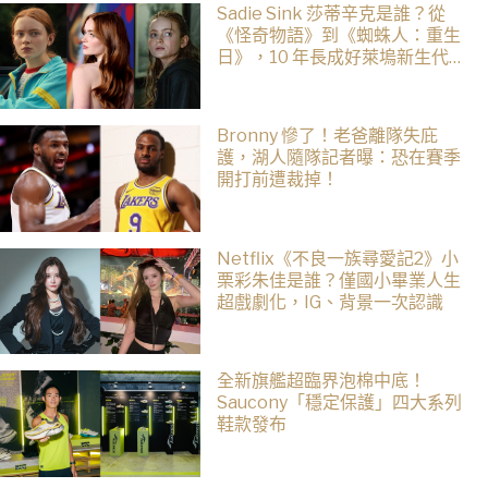
Sadie Sink 莎蒂辛克是誰？從
《怪奇物語》到《蜘蛛人：重生
日》，10 年長成好萊塢新生代女
星
Bronny 慘了！老爸離隊失庇
護，湖人隨隊記者曝：恐在賽季
開打前遭裁掉！
Netflix《不良一族尋愛記2》小
栗彩朱佳是誰？僅國小畢業人生
超戲劇化，IG、背景一次認識
全新旗艦超臨界泡棉中底！
Saucony「穩定保護」四大系列
鞋款發布