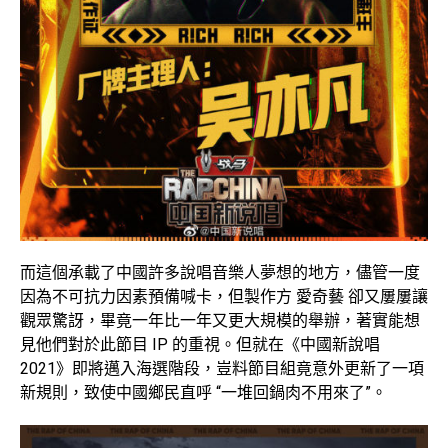
而這個承載了中國許多說唱音樂人夢想的地方，儘管一度
因為不可抗力因素預備喊卡，但製作方 愛奇藝 卻又屢屢讓
觀眾驚訝，畢竟一年比一年又更大規模的舉辦，著實能想
見他們對於此節目 IP 的重視。但就在《中國新說唱
2021》即將邁入海選階段，豈料節目組竟意外更新了一項
新規則，致使中國鄉民直呼 “一堆回鍋肉不用來了”。