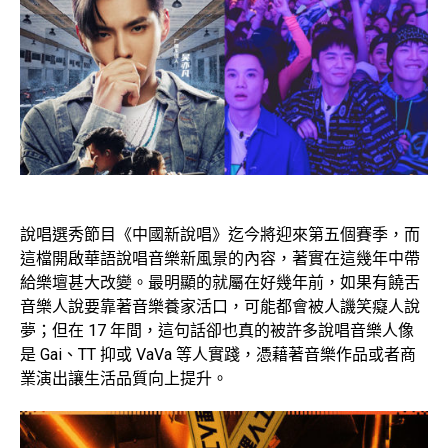
說唱選秀節目《中國新說唱》迄今將迎來第五個賽季，而
這檔開啟華語說唱音樂新風景的內容，著實在這幾年中帶
給樂壇甚大改變。最明顯的就屬在好幾年前，如果有饒舌
音樂人說要靠著音樂養家活口，可能都會被人譏笑癡人說
夢；但在 17 年間，這句話卻也真的被許多說唱音樂人像
是 Gai、TT 抑或 VaVa 等人實踐，憑藉著音樂作品或者商
業演出讓生活品質向上提升。