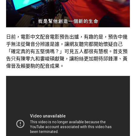
日前，電影中文配音電影預告出爐，有趣的是，預告中幾
乎無法從聲音分辨誰是誰，讓網友聽完都開始懷疑自己
「確定真的有五堅情嗎？」可見五人都很有慧根。首支預
告只有陳零九和婁峻碩獻聲，讓粉絲更加期待邱鋒澤、黃
偉晉及賴晏駒的配音成果。