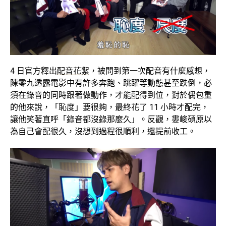
4 日官方釋出
配音花絮
，被問到第一次配音有什麼感想，
陳零九透露電影中有許多奔跑、跳躍等動態甚至跌倒，必
須在錄音的同時跟著做動作，才能配得到位，對於偶包重
的他來說，「恥度」要很夠，最終花了 11 小時才配完，
讓他笑著直呼「錄音都沒錄那麼久」。反觀，婁峻碩原以
為自己會配很久，沒想到過程很順利，還提前收工。