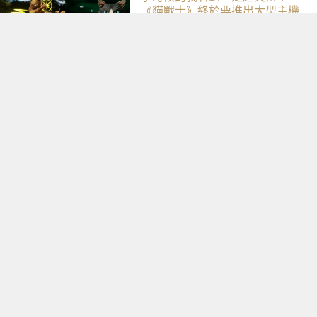
《貓戰士》終於要推出大型主機
遊戲！《Warrior Cats: Clans of
the Forest》今年秋季登場，自
創貓咪加入四大部族冒險
《秘密戰爭》後就是 X 戰警時
代？MCU《X戰警》重啟版卡
司、上映時間與最新爆料整理
紙本銷量持續下滑！日本漫畫雜
誌王者《週刊少年 Jump》正式
跌破百萬大關
《蜘蛛人》片尾曲掀議！
Threads 狂推張少林
〈SpiderMan〉，網友：播這個
直接神作預定
重訓、跑步一鞋搞定！Nike