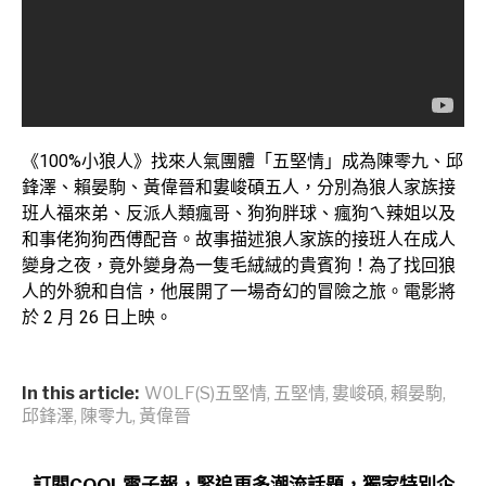
《100%小狼人》找來人氣團體「五堅情」成為陳零九、邱
鋒澤、賴晏駒、黃偉晉和婁峻碩五人，分別為狼人家族接
班人福來弟、反派人類瘋哥、狗狗胖球、瘋狗ㄟ辣姐以及
和事佬狗狗西傅配音。故事描述狼人家族的接班人在成人
變身之夜，竟外變身為一隻毛絨絨的貴賓狗！為了找回狼
人的外貌和自信，他展開了一場奇幻的冒險之旅。電影將
於 2 月 26 日上映。
In this article:
W0LF(S)五堅情
,
五堅情
,
婁峻碩
,
賴晏駒
,
邱鋒澤
,
陳零九
,
黃偉晉
訂閱COOL電子報，緊追更多潮流話題，獨家特別企