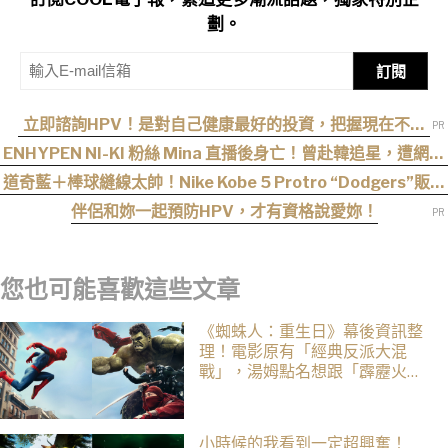
劃。
訂閱
立即諮詢HPV！是對自己健康最好的投資，把握現在不嫌
晚！
ENHYPEN NI-KI 粉絲 Mina 直播後身亡！曾赴韓追星，遭網暴
事件始末曝光
道奇藍＋棒球縫線太帥！Nike Kobe 5 Protro “Dodgers”販售
資訊釋出
伴侶和妳一起預防HPV，才有資格說愛妳！
您也可能喜歡這些文章
《蜘蛛人：重生日》幕後資訊整
理！電影原有「經典反派大混
戰」，湯姆點名想跟「霹靂火」
合作！邁爾斯注定加入 MCU
小時候的我看到一定超興奮！