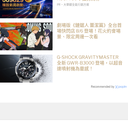
PR・大華銀全能行銷方案
劇場版《鏈鋸人 蕾潔篇》全台首
場快閃店 8/6 登場！花火約會場
景、限定周邊一次看
G-SHOCK GRAVITYMASTER
全新 GWR-B3000 登場，以超音
速噴射機為靈感！
Recommended by