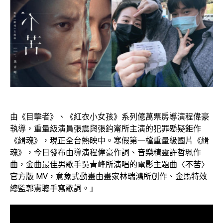
由《目擊者》、《紅衣小女孩》系列億萬票房導演程偉豪
執導，重量級演員張震與張鈞甯所主演的犯罪懸疑鉅作
《緝魂》，現正全台熱映中。寒假第一檔重量級國片《緝
魂》，今日發布由導演程偉豪作詞、音樂精靈許哲珮作
曲，金曲最佳男歌手吳青峰所演唱的電影主題曲〈不苦〉
官方版
MV
，意象式動畫由畫家林瑞鴻所創作、金馬特效
總監郭憲聰手寫歌詞。」