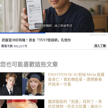
ads by popIn
把握當沖好時機！資金「9597借錢網」先借你
深入了解
觀看次數 302,217次
您也可能喜歡這些文章
ENHYPEN NI-KI 粉絲 Mina 直播
後身亡！曾赴韓追星，遭網暴事
件始末一次看
腹部脂肪的「剋星」找到了，常
吃這幾物，吃走大肚囊，瘦出小