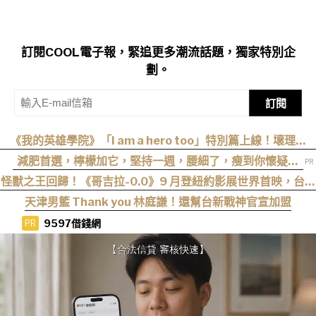
訂閱COOL電子報，緊追更多潮流話題，獨家特別企
劃。
訂閱
《我的英雄學院》「I am a hero too」特別篇上線！壞理版
〈Hero too〉正式公開！
減肥首選，檸檬加它，堅持一週，腰細了，瘦到你懷疑人
生
怪獸之王回歸！《哥吉拉-0.0》9 月登紐約影展世界首映，台灣
11 月 6 日上映
天津男籃 Thank you 林庭謙！還幫台新戰神官宣加盟
9597借錢網
PR