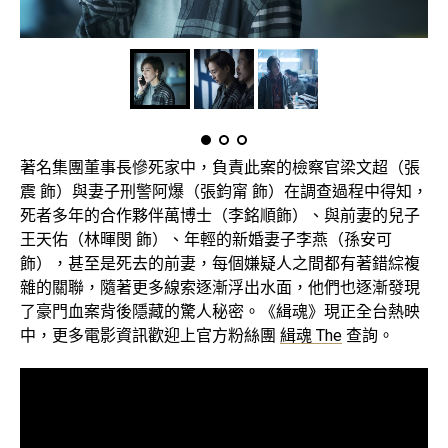
著名集團董事長慘死家中，負責此案的檢察官梁文超（張
震 飾）與妻子刑警阿爆（張鈞甯 飾）在調查過程中得知，
死者多年的合作夥伴萬博士（李銘順飾）、與前妻的兒子
王天佑（林暉閔 飾）、年輕的新婚妻子李燕（孫安可
飾），甚至是死去的前妻，每個嫌疑人之間都有著錯綜複
雜的關聯，隨著更多線索逐漸浮出水面，他們也逐漸發現
了豪門血案背後隱藏的驚人秘密。《緝魂》現正全台熱映
中，更多電影資訊歡迎上官方粉絲團
緝魂 The
查詢。