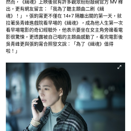
然而，《緝魂》上映後就有許多觀眾紛紛敲碗官方
MV
釋
出，更有網友留言：「我為了聽主題曲二刷《緝
魂》！」。張鈞甯更不僅在
14+7
隔離出關的第一天，就
拉著吳青峰進戲院看早場的《緝魂》，成為他人生第一次
看早場電影的奇幻經驗外，他表示要坐在女主角旁邊看電
影很驚悚，更透露被自己唱的主題曲感動了，看完電影後
吳青峰更與張鈞甯合照發文說：「為了《緝魂》值得
啦！」