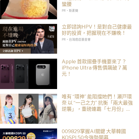
蠻腰
PR・新素簡
立即諮詢HPV！是對自己健康最
好的投資，把握現在不嫌晚！
PR・台灣癌症基金會
Apple 首款摺疊手機要來了？
iPhone Ultra 傳售價飆破 7 萬
元！
唯有 “環神” 能阻擋她們！瀬戸環
奈 以 “一己之力” 抗衡「兩大最強
逆襲」，重磅連霸「七月份」榜
單冠軍
009829掌握AI關鍵 大華韓國
KOSPI 50今強勢開募