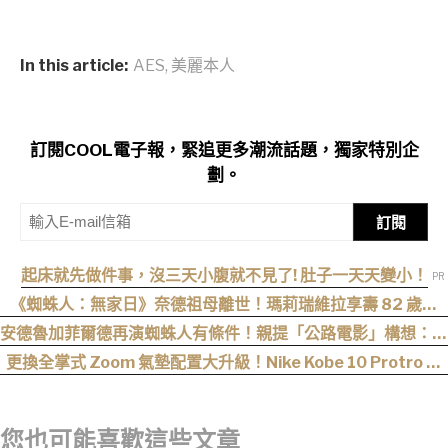
In this article:
AES
,
美麗本人
訂閱COOL電子報，緊追更多潮流話題，獨家特別企
劃。
訂閱
起床就先做件事，沒三天小腹就不見了! 肚子一天天變小！
《蜘蛛人：無家日》奈德祖母離世！瑪莉瑞維拉享壽 82 歲，
「我要去睡覺了」成絕響
安德魯加菲爾德再演蜘蛛人有條件！親提「公路電影」構想：必
須是前所未見的類型
更換全掌式 Zoom 氣墊配置大升級！Nike Kobe 10 Protro 正
式回歸
您也可能喜歡這些文章