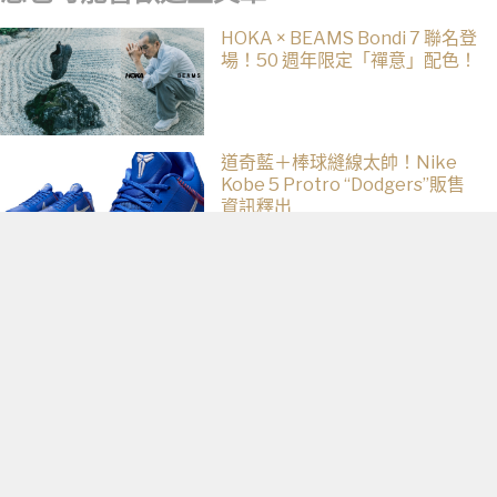
HOKA × BEAMS Bondi 7 聯名登
場！50 週年限定「禪意」配色！
道奇藍＋棒球縫線太帥！Nike
Kobe 5 Protro “Dodgers”販售
資訊釋出
日本環球影城《惡靈古堡》「舔
食者爆米花桶」登場，R.P.D.制服
周邊同步公開
減肥首選，檸檬加它，堅持一
週，腰細了，瘦到你懷疑人生
PR・新素簡