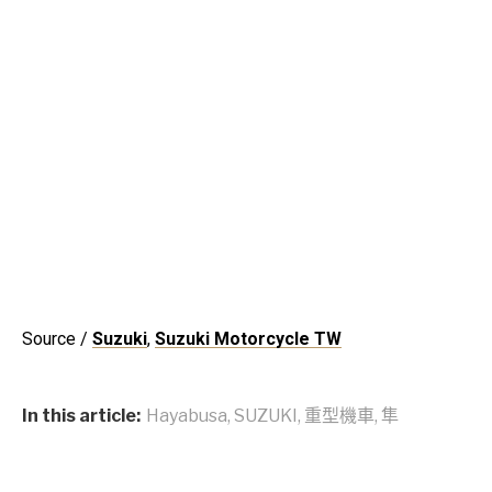
Source /
Suzuki
,
Suzuki Motorcycle TW
In this article:
Hayabusa
,
SUZUKI
,
重型機車
,
隼