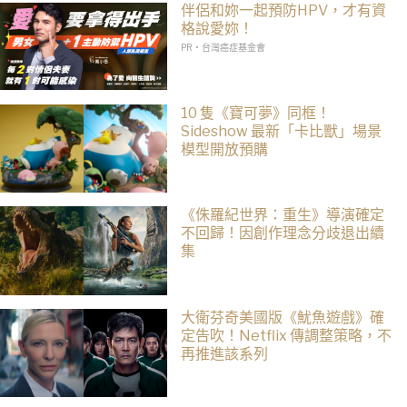
伴侶和妳一起預防HPV，才有資
格說愛妳！
PR・台灣癌症基金會
10 隻《寶可夢》同框！
Sideshow 最新「卡比獸」場景
模型開放預購
《侏羅紀世界：重生》導演確定
不回歸！因創作理念分歧退出續
集
大衛芬奇美國版《魷魚遊戲》確
定告吹！Netflix 傳調整策略，不
再推進該系列