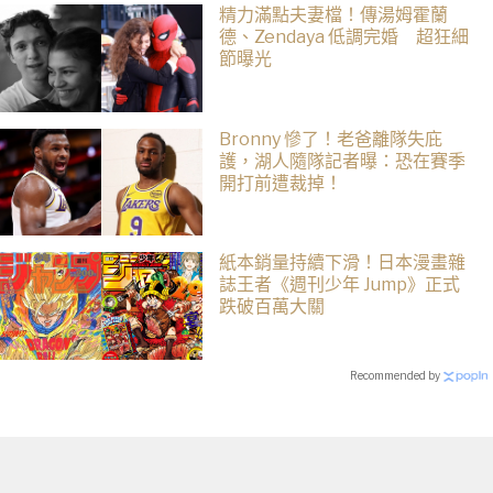
精力滿點夫妻檔！傳湯姆霍蘭
德、Zendaya 低調完婚 超狂細
節曝光
Bronny 慘了！老爸離隊失庇
護，湖人隨隊記者曝：恐在賽季
開打前遭裁掉！
紙本銷量持續下滑！日本漫畫雜
誌王者《週刊少年 Jump》正式
跌破百萬大關
Recommended by