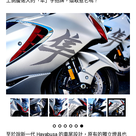
上側腹偌大的「隼」字招牌，還敢惹它嗎？
至於說新一代 Hayabusa 的車尾設計，原有的獨立燈具也