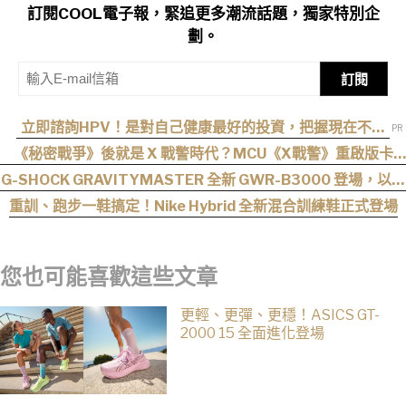
訂閱COOL電子報，緊追更多潮流話題，獨家特別企
劃。
訂閱
立即諮詢HPV！是對自己健康最好的投資，把握現在不嫌
晚！
《秘密戰爭》後就是 X 戰警時代？MCU《X戰警》重啟版卡
司、上映時間與最新爆料整理
G-SHOCK GRAVITYMASTER 全新 GWR-B3000 登場，以超
音速噴射機為靈感！
重訓、跑步一鞋搞定！Nike Hybrid 全新混合訓練鞋正式登場
您也可能喜歡這些文章
更輕、更彈、更穩！ASICS GT-
2000 15 全面進化登場