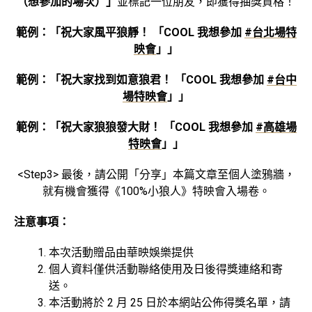
（想參加的場次）
」
並標記一位朋友，即獲得抽獎資格！
範例：「祝大家風平狼靜！ 「COOL 我想參加
#台北場特
映會
」
」
範例：「祝大家找到如意狼君！ 「COOL 我想參加
#台中
場特映會
」
」
範例：「祝大家狼狼發大財！ 「COOL 我想參加
#高雄場
特映會
」
」
<Step3>
最後，請公開「分享」本篇文章至個人塗鴉牆，
就有機會獲得《100%小狼人》特映會入場卷。
注意事項：
本次活動贈品由華映娛樂提供
個人資料僅供活動聯絡使用及日後得獎連絡和寄
送。
本活動將於
2
月
25
日於本網站公佈得獎名單，請