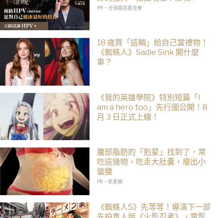
PR・台灣癌症基金會
18 歲買「這輛」給自己當禮物！
《蜘蛛人》Sadie Sink 開什麼
車？
《我的英雄學院》特別短篇「I
am a hero too」先行圖公開！8
月 3 日正式上線！
腹部脂肪的「剋星」找到了，常
吃這幾物，吃走大肚囊，瘦出小
蠻腰
PR・新素簡
《蜘蛛人5》先等等！導演下一部
先拍真人版《火影忍者》，電影