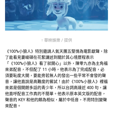
↑ 華映娛樂 / 提供
《
100%
小狼人》特別邀請人氣天團五堅情為電影獻聲，除
了能看見婁峻碩在花絮講述到關於其心境歷程表示
「《
100%
小狼人》看了就開心」以外，陳零九亦為主角福
來弟配音，不但配了
11
小時，他表示為了完成配音，必
須要恥度大開，要能旁若無人的發出一些平常不會發的聲
音，讓他直說是高難度的嘗試！由於《
100%
小狼人》裡福
來弟是個開朗多話的青少年，所以台詞高達近
400
句，讓
他直呼配音工作真的不簡單。他表示原本英文版的配音，
聲音的
KEY
和他的頗為相似，屬於中低音，不用特別變聲
來配音。