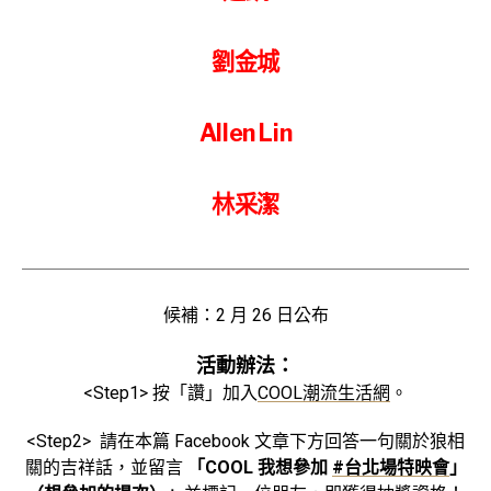
劉金城
Allen Lin
林采潔
候補：2 月 26 日公布
活動辦法：
<Step1>
按「讚」加入
COOL
潮流生活網
。
<Step2>
請在本篇 Facebook 文章下方回答一句關於狼相
關的吉祥話，並留言
「COOL 我想參加
#台北場特映會
」