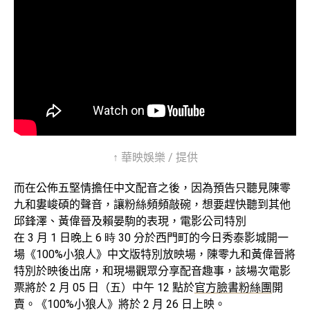
↑ 華映娛樂 / 提供
而在公佈五堅情擔任中文配音之後，因為預告只聽見陳零
九和婁峻碩的聲音，讓粉絲頻頻敲碗，想要趕快聽到其他
邱鋒澤、黃偉晉及賴晏駒的表現，電影公司特別
在
3
月
1
日晚上
6 時
30
分於西門町的今日秀泰影城開一
場《
100%
小狼人》中文版特別放映場，陳零九和黃偉晉將
特別於映後出席，和現場觀眾分享配音趣事，該場次電影
票將於
2
月
05
日（五）中午
12
點於
官方臉書粉絲團
開
賣。《
100%
小狼人》將於
2
月
26
日上映。