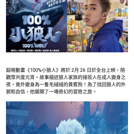
超萌動畫《
100%
小狼人》將於
2
月
26
日於全台上映，陪
觀眾共度元宵。故事描述狼人家族的接班人在成人變身之
夜，竟外變身為一隻毛絨絨的貴賓狗！為了找回狼人的外
貌和自信，他展開了一場奇幻的冒險之旅。