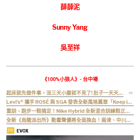
薛薛泥
Sunny Yang
吳至祥
《100%小狼人》- 台中場
起床就先做件事，沒三天小腹就不見了! 肚子一天天變
小！
Levi’s® 攜手 ROSÉ 與 SGA 發表全新風格篇章「Keep it
Loose」，全新寬版丹寧登場！
重訓、跑步一鞋搞定！Nike Hybrid 全新混合訓練鞋正式
登場
全新《烏龍派出所》動畫聲優將全面換血！兩津、中川、
麗子、大原所長新卡司 9 月 5 日揭曉
EVOX
PR