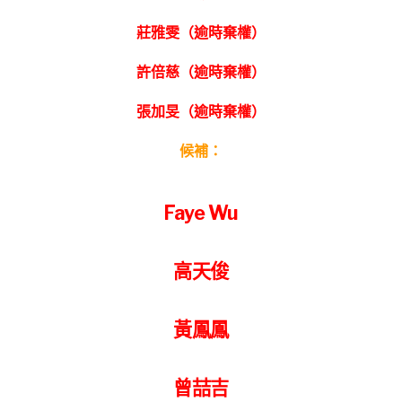
莊雅雯（逾時棄權）
許倍慈（逾時棄權）
張加旻（逾時棄權）
候補：
Faye Wu
高天俊
黃鳳鳳
曾喆吉