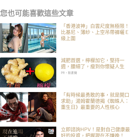
您也可能喜歡這些文章
「香港波神」白雲尺度無極限！
比基尼、薄紗、上空吊帶褲曬 E
級上圍
減肥首選，檸檬加它，堅持一
週，腰細了，瘦到你懷疑人生
PR・新素簡
「有時候最勇敢的事，就是開口
求助」湯姆霍蘭德揭《蜘蛛人：
重生日》最重要的人性核心
立即諮詢HPV！是對自己健康最
好的投資，把握現在不嫌晚！