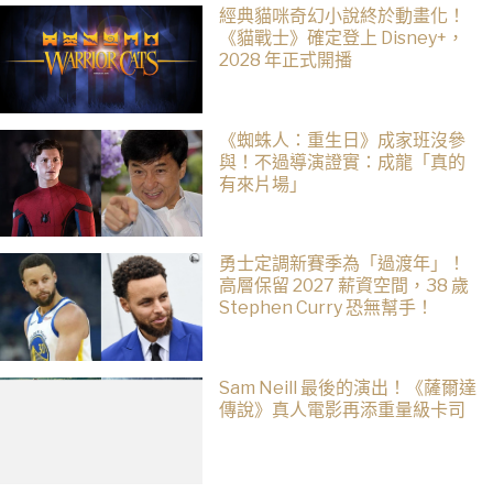
經典貓咪奇幻小說終於動畫化！
《貓戰士》確定登上 Disney+，
2028 年正式開播
《蜘蛛人：重生日》成家班沒參
與！不過導演證實：成龍「真的
有來片場」
勇士定調新賽季為「過渡年」！
高層保留 2027 薪資空間，38 歲
Stephen Curry 恐無幫手！
Sam Neill 最後的演出！《薩爾達
傳說》真人電影再添重量級卡司