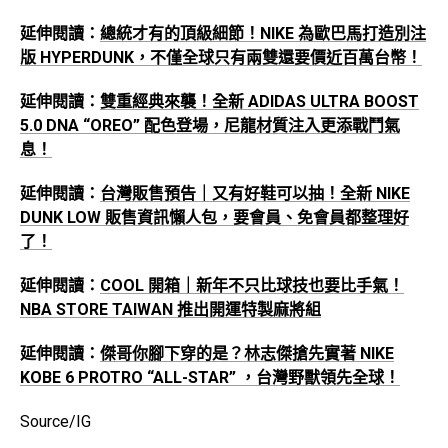
延伸閱讀：
總統才有的頂級細節！NIKE 為歐巴馬打造別注
版 HYPERDUNK，不僅全球只有兩雙還要價近百萬台幣！
延伸閱讀：
雙重經典來襲！全新 ADIDAS ULTRA BOOST
5.0 DNA “OREO” 配色登場，尼龍材質注入更添戰鬥氣
息！
延伸閱讀：
台灣販售預告｜又有好鞋可以抽！全新 NIKE
DUNK LOW 販售資訊懶人包，要會員、免會員都整理好
了！
延伸閱讀：
COOL 開箱｜新年不只比球技也要比手氣！
NBA STORE TAIWAN 推出開運特製麻將組
延伸閱讀：
傑哥你腳下穿的是？林志傑搶先實著 NIKE
KOBE 6 PROTRO “ALL-STAR” ，台灣野獸領先全球！
Source/IG