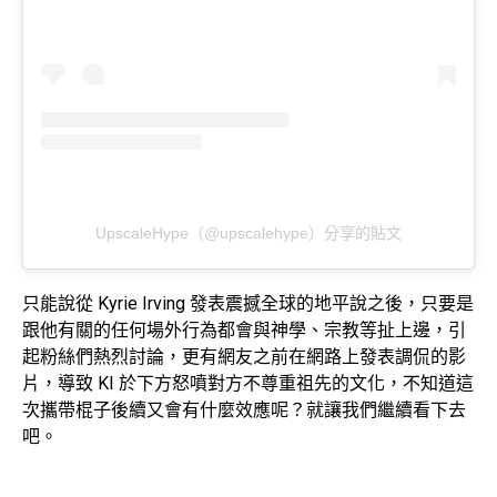
UpscaleHype（@upscalehype）分享的貼文
只能說從 Kyrie Irving 發表震撼全球的地平說之後，只要是
跟他有關的任何場外行為都會與神學、宗教等扯上邊，引
起粉絲們熱烈討論，更有網友之前在網路上發表調侃的影
片，導致 KI 於下方怒噴對方不尊重祖先的文化，不知道這
次攜帶棍子後續又會有什麼效應呢？就讓我們繼續看下去
吧。