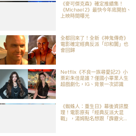
《麥可傑克森》確定推續集！
《Michael 2》最快今年底開拍、
上映時間曝光
全都回來了！全新《神鬼傳奇》
電影確定經典反派「印和闐」也
會回歸
Netflix《不良一族尋愛記2》小
栗彩朱佳是誰？僅國小畢業人生
超戲劇化，IG、背景一次認識
《蜘蛛人：重生日》幕後資訊整
理！電影原有「經典反派大混
戰」，湯姆點名想跟「霹靂火」
合作！邁爾斯注定加入 MCU