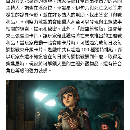
目的方式記錄她的發現。玩家得擔任幫她出槍出力的共同
主持人，調查在潘朵拉、卓識星、伊甸六與死亡之地等處
發生的詭異情形，並在許多熟人的幫助下找出答案（與戰
利品）。洞察力敏銳的寶庫獵人甚至可以發現與主線故事
相關的線索、提示和秘密。此外，「總監剪輯版」還會帶
來三張寶庫卡片，讓玩家藉此獲得將在未來推出的主題戰
利品！當玩家啟動一張寶庫卡片時，可透過完成每日及每
週挑戰來升級卡片。遊戲中共有超過 100 種獨特挑戰，所
以玩家永遠不知道會在每日或每週挑戰遇到什麼。取得足
夠進展時，玩家將可解鎖大量的主題外觀物品，還有符合
角色等級的強力裝備。