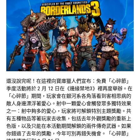
還沒說完呢！在這裡向寶庫獵人們宣布：免費「心碎節」
季度活動將於 2 月 12 日在《邊緣禁地3》裡再度舉辦。在
「心碎節」期間，玩家會在銀河系各角落看到害相思病的
敵人身邊漂浮著愛心。射中一顆愛心會觸發眾多獨特效果
之一：射中夠多的愛心，玩家將可解鎖特別主題獎勵。共
有五種物品等著玩家去收集，包括去年外觀獎勵的重新上
色版，以及只能在本活動期間解鎖的兩件傳奇武器。如果
你錯過了去年的獎勵，今年可別再錯失機會。「心碎節」