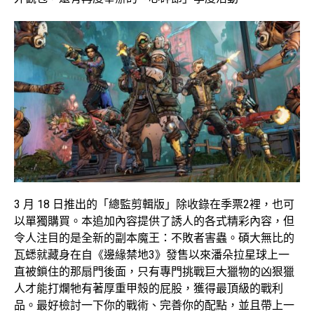
3 月 18 日推出的「總監剪輯版」除收錄在季票2裡，也可
以單獨購買。本追加內容提供了誘人的各式精彩內容，但
令人注目的是全新的副本魔王：不敗者害蟲。碩大無比的
瓦蟋就藏身在自《邊緣禁地3》發售以來潘朵拉星球上一
直被鎖住的那扇門後面，只有專門挑戰巨大獵物的凶狠獵
人才能打爛牠有著厚重甲殼的屁股，獲得最頂級的戰利
品。最好檢討一下你的戰術、完善你的配點，並且帶上一