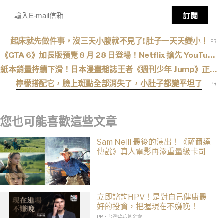
訂閱
起床就先做件事，沒三天小腹就不見了! 肚子一天天變小！
《GTA 6》加長版預覽 8 月 28 日登場！Netflix 搶先 YouTube
六小時首播
紙本銷量持續下滑！日本漫畫雜誌王者《週刊少年 Jump》正式
跌破百萬大關
檸檬搭配它，臉上斑點全部消失了，小肚子都變平坦了
您也可能喜歡這些文章
Sam Neill 最後的演出！《薩爾達
傳說》真人電影再添重量級卡司
立即諮詢HPV！是對自己健康最
好的投資，把握現在不嫌晚！
PR・台灣癌症基金會