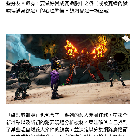
些好友。還有，要做好變成瓦蟋腹中之餐（或被瓦蟋內臟
噴得滿身都是）的心理準備 – 這將會是一場惡戰！
「總監剪輯版」也包含了一系列的殺人迷團任務，帶來全
新地點以及新穎的犯罪現場分析機制。亞娃確信自己找到
了某些超自然殺人案件的線索，並決定以分集網路廣播節