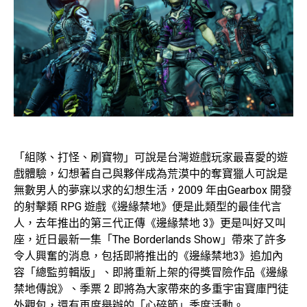
「組隊、打怪、刷寶物」可說是台灣遊戲玩家最喜愛的遊
戲體驗，幻想著自己與夥伴成為荒漠中的奪寶獵人可說是
無數男人的夢寐以求的幻想生活，2009 年由Gearbox 開發
的射擊類 RPG 遊戲《邊緣禁地》便是此類型的最佳代言
人，去年推出的第三代正傳《邊緣禁地 3》更是叫好又叫
座，近日最新一集「The Borderlands Show」帶來了許多
令人興奮的消息，包括即將推出的《邊緣禁地3》追加內
容「總監剪輯版」、即將重新上架的得獎冒險作品《邊緣
禁地傳說》、季票 2 即將為大家帶來的多重宇宙寶庫門徒
外觀包，還有再度舉辦的「心碎節」季度活動。