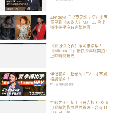
Zendaya 千黛亞是誰？從迪士尼
童星到《蜘蛛人》MJ：13 歲出
道後幾乎沒有完整休假
《麥可傑克森》確定推續集！
《Michael 2》最快今年底開拍、
上映時間曝光
伴侶和妳一起預防HPV，才有資
格說愛妳！
PR・台灣癌症基金會
怪獸之王回歸！《哥吉拉-0.0》9
月登紐約影展世界首映，台灣 11
月 6 日上映