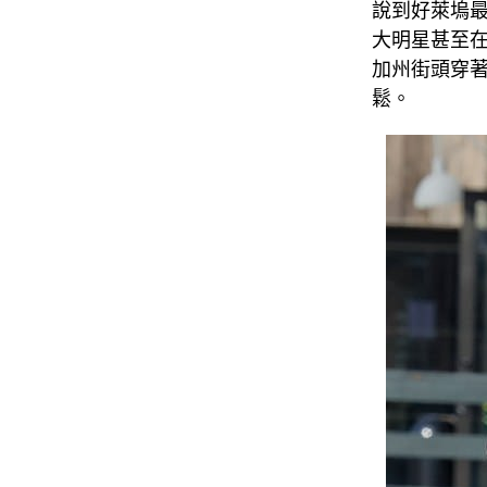
說到好萊塢
大明星甚至在
加州街頭穿
鬆。