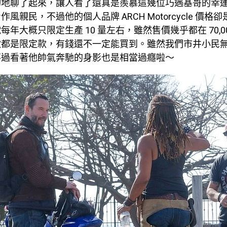
切地聊了起來，讓人看了還真是羨慕這幾位巧遇基哥的幸
風親民，不過他的個人品牌 ARCH Motorcycle 價格
年大概只限定生產 10 量左右，雖然售價幾乎都在 70,0
款都是限定款，有錢還不一定能買到。雖然我們市井小民
不過看著他帥氣奔馳的身影也是相當過癮啦～