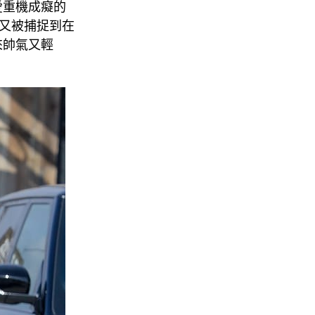
愛重機成癡的
維又被捕捉到在
來帥氣又輕