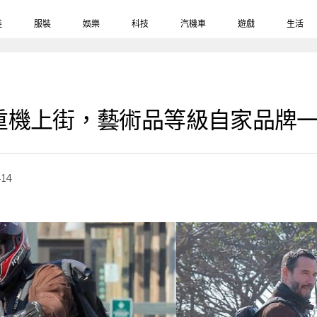
鞋
服裝
娛樂
科技
汽機車
遊戲
生活
機上街，藝術品等級自家品牌一台
-14