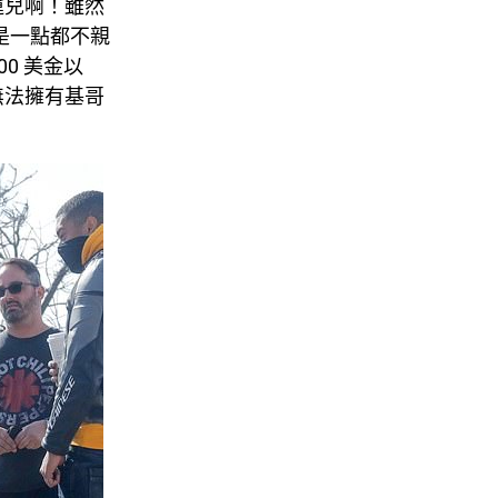
運兒啊！雖然
卻是一點都不親
00 美金以
無法擁有基哥