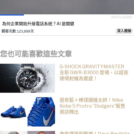
ads by popIn
為何企業開始升級電話系統？AI 是關鍵
深入瞭解
觀看次數 123,898次
您也可能喜歡這些文章
G-SHOCK GRAVITYMASTER
全新 GWR-B3000 登場，以超音
速噴射機為靈感！
道奇藍＋棒球縫線太帥！Nike
Kobe 5 Protro “Dodgers”販售
資訊釋出
會炸彈摔的戰神！Dave Bautista