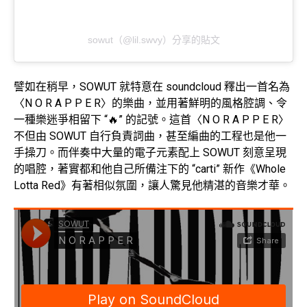
sowut（@lil.swvy）分享的貼文
譬如在稍早，SOWUT 就特意在 soundcloud 釋出一首名為
〈N O R A P P E R〉的樂曲，並用著鮮明的風格腔調、令
一種樂迷爭相留下 “🔥” 的記號。這首〈N O R A P P E R〉
不但由 SOWUT 自行負責詞曲，甚至編曲的工程也是他一
手操刀。而伴奏中大量的電子元素配上 SOWUT 刻意呈現
的唱腔，著實都和他自己所備注下的 “carti” 新作《Whole
Lotta Red》有著相似氛圍，讓人驚見他精湛的音樂才華。