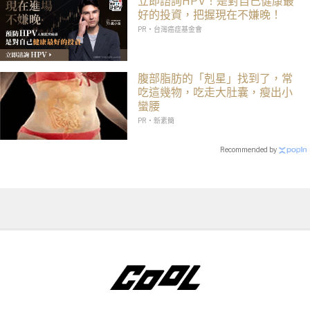
立即諮詢HPV！是對自己健康最
好的投資，把握現在不嫌晚！
PR・台灣癌症基金會
腹部脂肪的「剋星」找到了，常
吃這幾物，吃走大肚囊，瘦出小
蠻腰
PR・新素簡
Recommended by