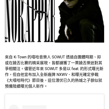
來自 K-Town 的嘻哈音樂人 SOWUT 透過自團體時期、抑
或在饒舌比賽的精采展現，皆都擄獲了一票饒舌樂迷對其
爭相關注。儘管近年來 SOWUT 多是以 feat. 的形式曝光新
作，但自他宣布加入全新廠牌 NXWV、和曝光確定參戰
《大嘻哈時代》節目後，這位潛伏已久的熱城之子貌似就
預備陸續曝光個人新作。