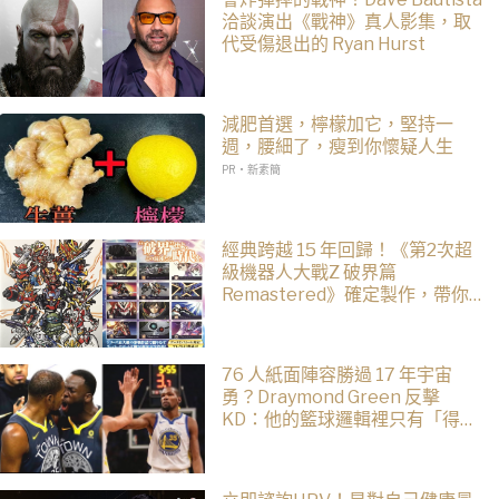
洽談演出《戰神》真人影集，取
代受傷退出的 Ryan Hurst
減肥首選，檸檬加它，堅持一
週，腰細了，瘦到你懷疑人生
PR・新素簡
經典跨越 15 年回歸！《第2次超
級機器人大戰Z 破界篇
Remastered》確定製作，帶你
回顧 SRWZ 系列
76 人紙面陣容勝過 17 年宇宙
勇？Draymond Green 反擊
KD：他的籃球邏輯裡只有「得
分」