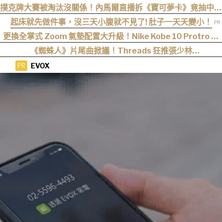
撲克牌大賽被淘汰沒關係！內馬爾直播拆《寶可夢卡》竟抽中超
猛神包
起床就先做件事，沒三天小腹就不見了! 肚子一天天變小！
更換全掌式 Zoom 氣墊配置大升級！Nike Kobe 10 Protro 正
式回歸
《蜘蛛人》片尾曲掀議！Threads 狂推張少林
〈SpiderMan〉，網友：播這個直接神作預定
EVOX
PR