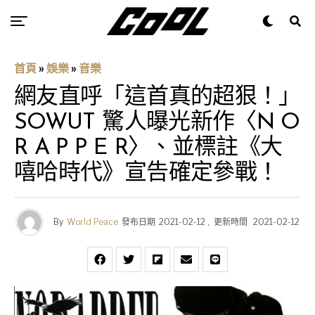
首頁
»
娛樂
»
音樂
網友直呼「這首真的超狠！」
SOWUT 驚人曝光新作〈N O
R A P P E R〉、並標註《大
嘻哈時代》宣告確定參戰！
By
World Peace
發布日期
2021-02-12
,
更新時間
2021-02-12