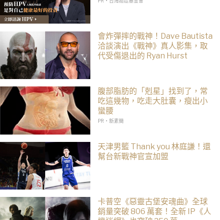
PR・台灣癌症基金會
會炸彈摔的戰神！Dave Bautista
洽談演出《戰神》真人影集，取
代受傷退出的 Ryan Hurst
腹部脂肪的「剋星」找到了，常
吃這幾物，吃走大肚囊，瘦出小
蠻腰
PR・新素簡
天津男籃 Thank you 林庭謙！還
幫台新戰神官宣加盟
卡普空《惡靈古堡安魂曲》全球
銷量突破 806 萬套！全新 IP《人