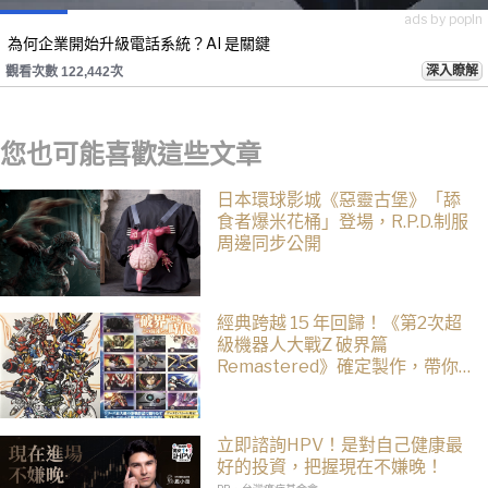
ads by popIn
為何企業開始升級電話系統？AI 是關鍵
深入瞭解
觀看次數 122,442次
您也可能喜歡這些文章
日本環球影城《惡靈古堡》「舔
食者爆米花桶」登場，R.P.D.制服
周邊同步公開
經典跨越 15 年回歸！《第2次超
級機器人大戰Z 破界篇
Remastered》確定製作，帶你
回顧 SRWZ 系列
立即諮詢HPV！是對自己健康最
好的投資，把握現在不嫌晚！