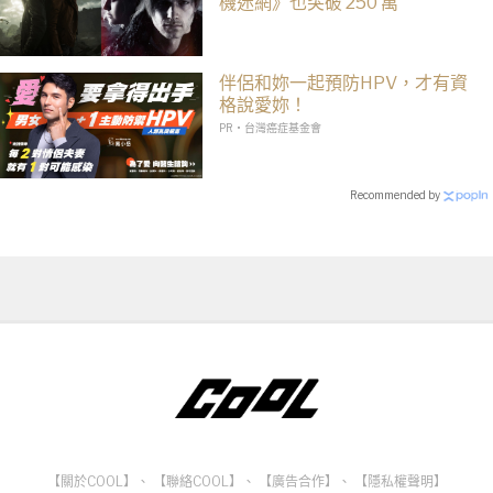
機迷網》也突破 250 萬
伴侶和妳一起預防HPV，才有資
格說愛妳！
PR・台灣癌症基金會
Recommended by
【關於COOL】
、
【聯絡COOL】
、
【廣告合作】
、
【隱私權聲明】