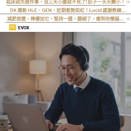
強逆襲」，重磅連霸「七月份」榜單冠軍
起床就先做件事，沒三天小腹就不見了! 肚子一天天變小！
DK 連斬 HLE、GEN，近期氣勢如虹！Lucid 感謝教練
cvMax：多虧監督大量人身攻擊、冷嘲熱諷
減肥首選，檸檬加它，堅持一週，腰細了，瘦到你懷疑人
生
EVOX
PR