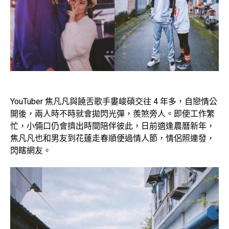
YouTuber 焦凡凡與饒舌歌手婁峻碩交往 4 年多，自戀情公
開後，兩人時不時就會拋閃光彈，羨煞旁人。即使工作繁
忙，小倆口仍會擠出時間陪伴彼此，日前適逢農曆新年，
焦凡凡也和男友到花蓮走春順便過情人節，情侶照連發，
閃瞎網友。