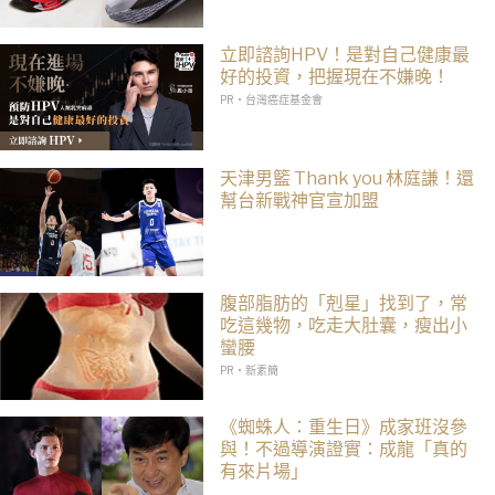
立即諮詢HPV！是對自己健康最
好的投資，把握現在不嫌晚！
PR・台灣癌症基金會
天津男籃 Thank you 林庭謙！還
幫台新戰神官宣加盟
腹部脂肪的「剋星」找到了，常
吃這幾物，吃走大肚囊，瘦出小
蠻腰
PR・新素簡
《蜘蛛人：重生日》成家班沒參
與！不過導演證實：成龍「真的
有來片場」