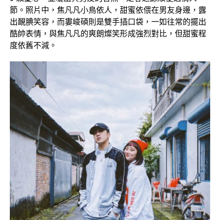
節。照片中，焦凡凡小鳥依人，甜蜜依偎在男友身邊，露
出靦腆笑容，而婁峻碩則是雙手插口袋，一如往常的擺出
酷帥表情，與焦凡凡的爽朗燦笑形成強烈對比，但甜蜜程
度依舊不減。