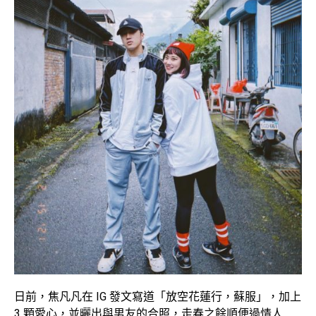
日前，焦凡凡在 IG 發文寫道「放空花蓮行，蘇服」，加上
3 顆愛心，並曬出與男友的合照，走春之餘順便過情人