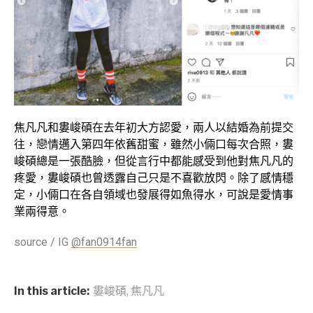
焦凡凡和婁峻碩在去年初大方認愛，兩人以結婚為前提交
往，戀情邁入第四年依舊甜蜜，雖然小倆口每次合照，婁
峻碩總是一張酷臉，但從言行中都能感受到他對焦凡凡的
疼愛，婁峻碩也曾透露自己只是不喜歡放閃。除了感情穩
定，小倆口在各自領域也發展得如魚得水，可說是愛情事
業兩得意。
source / IG
@fan0914fan
In this article:
婁峻碩
,
焦凡凡