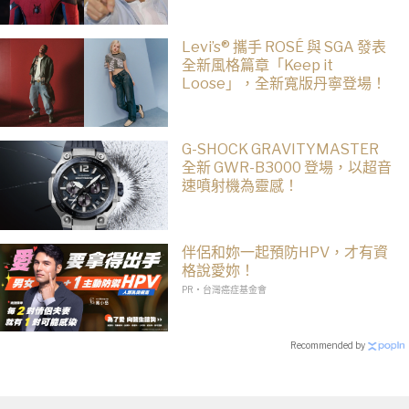
Levi’s® 攜手 ROSÉ 與 SGA 發表
全新風格篇章「Keep it
Loose」，全新寬版丹寧登場！
G-SHOCK GRAVITYMASTER
全新 GWR-B3000 登場，以超音
速噴射機為靈感！
伴侶和妳一起預防HPV，才有資
格說愛妳！
PR・台灣癌症基金會
Recommended by