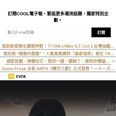
訂閱COOL電子報，緊追更多潮流話題，獨家特別企
劃。
訂閱
馬刺新星聯名實戰神鞋！TITAN x Nike G.T. Cut 1 台灣抽籤資
訊曝光
真的是 “偶像的偶像”！人氣寫真模特「麻倉瑞季」竟在 TRE
“成功追星”，可愛直言：涼森真的太可愛，幸好有來台灣
減肥首選，檸檬加它，堅持一週，腰細了，瘦到你懷疑人
生
Game Freak 全新 ARPG《轉世之獸》正式發售！一人一犬踏
上末日日本討伐之旅
EVOX
PR