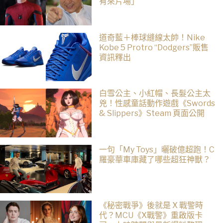
有來片場」
道奇藍＋棒球縫線太帥！Nike
Kobe 5 Protro “Dodgers”販售
資訊釋出
白雪公主、小紅帽、長髮公主太
兇！性感童話動作遊戲《Swords
& Slippers》Steam 頁面公開
一句「My Toys」曬破億超跑！C
羅豪華車庫藏了哪些超狂神獸？
《秘密戰爭》後就是 X 戰警時
代？MCU《X戰警》重啟版卡