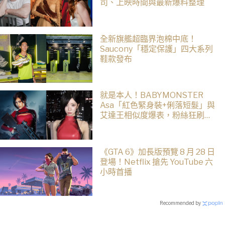
司、上映時間與最新爆料整理
全新旗艦超臨界泡棉中底！
Saucony「穩定保護」四大系列
鞋款發布
就是本人！BABYMONSTER
Asa「紅色緊身裝+俐落短髮」與
艾達王相似度爆表，粉絲狂刷
「ASA Wong」
《GTA 6》加長版預覽 8 月 28 日
登場！Netflix 搶先 YouTube 六
小時首播
Recommended by