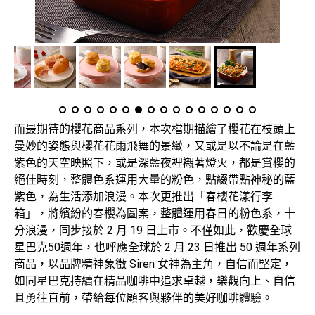
而最期待的櫻花商品系列，本次檔期描繪了櫻花在枝頭上
曼妙的姿態與櫻花花雨飛舞的景緻，又或是以不論是在藍
紫色的天空映照下，或是深藍夜裡襯著燈火，都是賞櫻的
絕佳時刻，整體色系運用大量的粉色，點綴帶點神秘的藍
紫色，為生活添加浪漫。本次更推出「春櫻花漾行李
箱」，將繽紛的春櫻為圖案，整體運用春日的粉色系，十
分浪漫，同步接於 2 月 19 日上市。不僅如此，歡慶全球
星巴克50週年，也呼應全球於 2 月 23 日推出 50 週年系列
商品，以品牌精神象徵 Siren 女神為主角，自信而堅定，
如同星巴克持續在精品咖啡中追求卓越，樂觀向上、自信
且勇往直前，帶給每位顧客與夥伴的美好咖啡體驗。