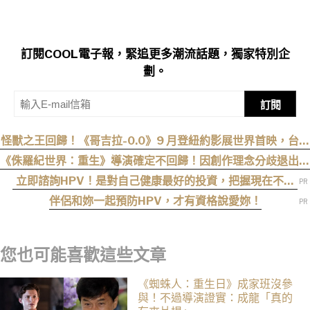
訂閱COOL電子報，緊追更多潮流話題，獨家特別企
劃。
訂閱
怪獸之王回歸！《哥吉拉-0.0》9 月登紐約影展世界首映，台灣
11 月 6 日上映
《侏羅紀世界：重生》導演確定不回歸！因創作理念分歧退出續
集
立即諮詢HPV！是對自己健康最好的投資，把握現在不嫌
晚！
伴侶和妳一起預防HPV，才有資格說愛妳！
您也可能喜歡這些文章
《蜘蛛人：重生日》成家班沒參
與！不過導演證實：成龍「真的