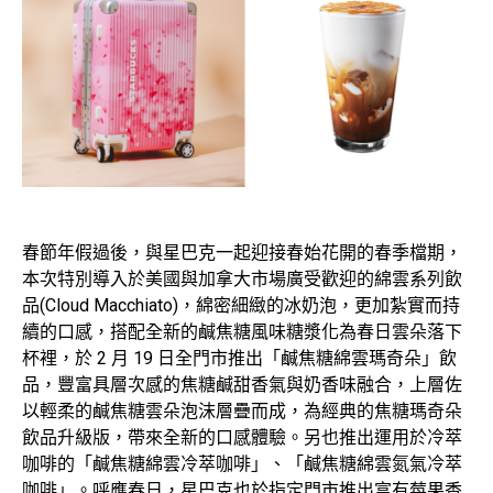
春節年假過後，與星巴克一起迎接春始花開的春季檔期，
本次特別導入於美國與加拿大市場廣受歡迎的綿雲系列飲
品(Cloud Macchiato)，綿密細緻的冰奶泡，更加紮實而持
續的口感，搭配全新的鹹焦糖風味糖漿化為春日雲朵落下
杯裡，於 2 月 19 日全門市推出「鹹焦糖綿雲瑪奇朵」飲
品，豐富具層次感的焦糖鹹甜香氣與奶香味融合，上層佐
以輕柔的鹹焦糖雲朵泡沫層疊而成，為經典的焦糖瑪奇朵
飲品升級版，帶來全新的口感體驗。另也推出運用於冷萃
咖啡的「鹹焦糖綿雲冷萃咖啡」、「鹹焦糖綿雲氮氣冷萃
咖啡」。呼應春日，星巴克也於指定門市推出富有莓果香