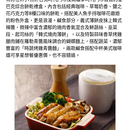
巴克綜合餅乾禮盒，內含包括經典咖啡、草莓奶香、鹽之
花巧克力等8種口味的餅乾，搭配美人魚手持咖啡花遨遊
的粉色外盒，更是浪漫。鹹食部分，義式薄餅皮抹上韓式
辣醬，微辣中富含濃郁的燒肉香氣混合及鮮蔬絲、韭菜
段、起司絲的「韓式燒肉薄餅」，以及特製蒜味香草烤雞
腿肉鋪在羅勒青醬風味調合的蝴蝶麵上，搭配蔬菜，濃郁
豐富的「時蔬烤雞青醬麵」，兩款鹹食搭配中杯美式咖啡
還可享星想餐優惠價，也不容錯過。