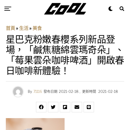
首頁
»
生活
»
美食
星巴克粉嫩春櫻系列新品登
場，「鹹焦糖綿雲瑪奇朵」、
「莓果雲朵咖啡啤酒」開啟春
日咖啡新體驗！
By
71116
發布日期
2021-02-18
,
更新時間
2021-02-18