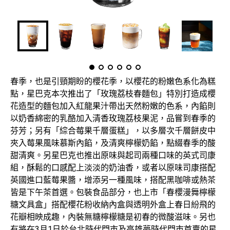
春季，也是引頸期盼的櫻花季，以櫻花的粉嫩色系化為糕
點，星巴克本次推出了「玫瑰荔枝春麵包」特別打造成櫻
花造型的麵包加入紅龍果汁帶出天然粉嫩的色系，內餡則
以奶香綿密的乳酪加入清香玫瑰荔枝果泥，品嘗到春季的
芬芳；另有「綜合莓果千層蛋糕」，以多層次千層餅皮中
夾入莓果風味慕斯內餡，及清爽檸檬奶餡，點綴春季的酸
甜清爽。另星巴克也推出原味與起司兩種口味的英式司康
組，酥鬆的口感配上淡淡的奶油香，或者以原味司康搭配
英國進口藍莓果醬，增添另一種風味，搭配黑咖啡或熱茶
皆是下午茶首選。包裝食品部分，也上市「春櫻漫舞檸檬
糖文具盒」搭配櫻花粉收納內盒與透明外盒上春日紛飛的
花瓣相映成趣，內裝無糖檸檬糖是初春的微酸滋味。另也
有將在3月1日於台北時代門市及高雄夢時代門市首賣的星