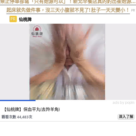
禁止停車卻寫「只有始源可以」！新北早餐店真的釣出崔始源本
尊朝聖
起床就先做件事，沒三天小腹就不見了! 肚子一天天變小！
仙桃牌
PR
ads by popIn
【仙桃牌】保血平丸(去羚羊角)
深入了解
觀看次數 44,483次