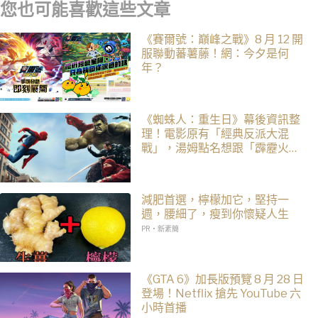
您也可能喜歡這些文章
《賽爾號：巔峰之戰》8 月 12 開
服聯動蕃薯藤！網：今夕是何
年？
《蜘蛛人：重生日》幕後資訊整
理！電影原有「經典反派大混
戰」，湯姆點名想跟「霹靂火」
合作！邁爾斯注定加入 MCU
減肥首選，檸檬加它，堅持一
週，腰細了，瘦到你懷疑人生
PR・新素簡
《GTA 6》加長版預覽 8 月 28 日
登場！Netflix 搶先 YouTube 六
小時首播