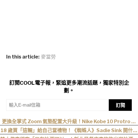
In this article:
麥當勞
訂閱COOL電子報，緊追更多潮流話題，獨家特別企
劃。
訂閱
更換全掌式 Zoom 氣墊配置大升級！Nike Kobe 10 Protro 正
式回歸
18 歲買「這輛」給自己當禮物！《蜘蛛人》Sadie Sink 開什麼
車？