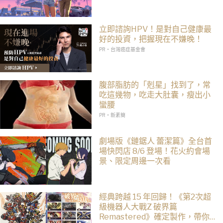
立即諮詢HPV！是對自己健康最
好的投資，把握現在不嫌晚！
PR・台灣癌症基金會
腹部脂肪的「剋星」找到了，常
吃這幾物，吃走大肚囊，瘦出小
蠻腰
PR・新素簡
劇場版《鏈鋸人 蕾潔篇》全台首
場快閃店 8/6 登場！花火約會場
景、限定周邊一次看
經典跨越 15 年回歸！《第2次超
級機器人大戰Z 破界篇
Remastered》確定製作，帶你