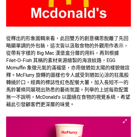
從釋出的形象圖輯來看，此回雙方的創意構思脫離了先回
略顯單調的外包裝，這次皆以汲取食物的外觀用作表示，
從帶有字樣的 Big Mac 漢堡盒分層的用料，再到根據
Filet-O-Fish 其稱的素材來源繪製的海浪紋路，EGG
Mcmuffin 象徵元氣的滿福堡，亦用做猶如太陽的樣貌做詮
釋。McFlurry 旋轉的圖樣也令人感受到猶如沁涼的狂風般
轉繞於口，經典的標誌性紅色配餐大薯，加入長短不一的
馬鈴薯條同展現出熟悉的藝術氛圍。列舉的上述每款配置
無一不說明，McDonald’s 以圍繞在食物的視覺系統，希望
藉此引發顧客們更深層的味覺。