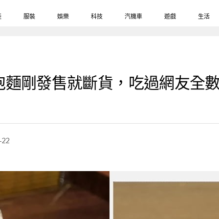
鞋
服裝
娛樂
科技
汽機車
遊戲
生活
泡麵剛發售就斷貨，吃過網友全
-22