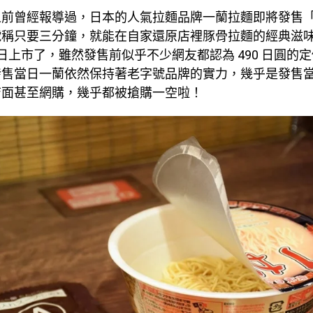
之前曾經報導過，日本的人氣拉麵品牌一蘭拉麵即將發售
號稱只要三分鐘，就能在自家還原店裡豚骨拉麵的經典滋
5 日上市了，雖然發售前似乎不少網友都認為 490 日圓的
發售當日一蘭依然保持著老字號品牌的實力，幾乎是發售
店面甚至網購，幾乎都被搶購一空啦！