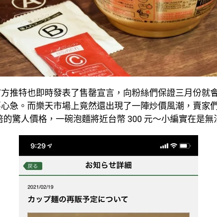
官方推特也即時發表了售罄宣言，向粉絲們保證三月份就
要心急。而樂天市場上竟然還出現了一陣炒價風潮，賣家
3 倍的驚人價格，一碗泡麵將近台幣 300 元～小編實在是