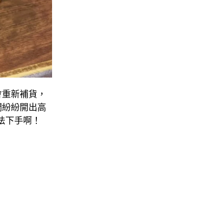
會重新補貨，
們紛紛開出高
無法下手啊！