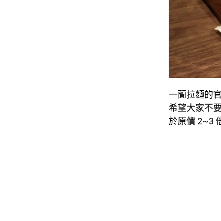
一蘭拉麵的
希望大家不
於原價 2~